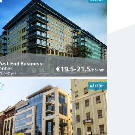
est End Business
€19.5-21.5
enter
/hó/nm
2
0-750 m
Váci út