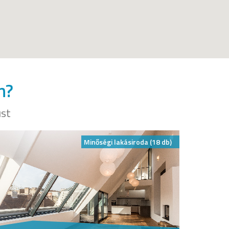
n?
ust
Minőségi lakásiroda (18 db)