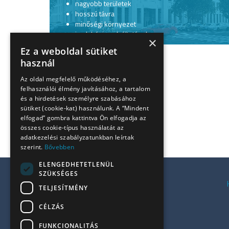
nagyobb területek
hosszú távra
minőségi környezet
irodaházi szolgáltatások
×
Ez a weboldal sütiket
használ
Az oldal megfelelő működéséhez, a
felhasználói élmény javításához, a tartalom
és a hirdetések személyre szabásához
sütiket (cookie-kat) használunk. A “Mindent
elfogad” gombra kattintva Ön elfogadja az
összes cookie-típus használatát az
adatkezelési szabályzatunkban leírtak
szerint.
Bővebben
ELENGEDHETETLENÜL
SZÜKSÉGES
Kiadó irodák a Váci úton
TELJESÍTMÉNY
Kiadó irodák Budán
CÉLZÁS
Kiadó irodák Pesten
Kiadó zöld irodák
FUNKCIONALITÁS