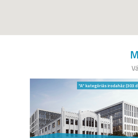
M
Vá
"A" kategóriás irodaház (303 d