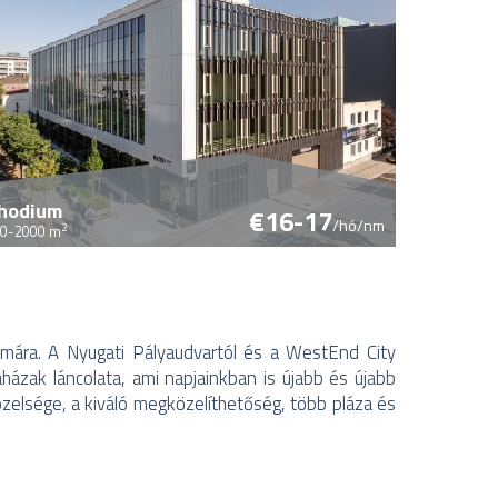
hodium
€16-17
/hó/nm
2
0-2000 m
ámára. A Nyugati Pályaudvartól és a WestEnd City
házak láncolata, ami napjainkban is újabb és újabb
közelsége, a kiváló megközelíthetőség, több pláza és