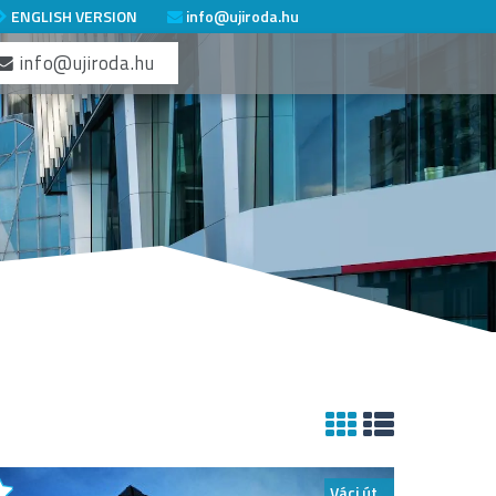
ENGLISH VERSION
info@ujiroda.hu
info@ujiroda.hu
Váci út