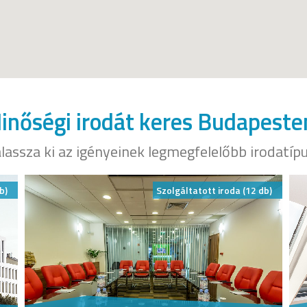
inőségi irodát keres Budapeste
lassza ki az igényeinek legmegfelelőbb irodatíp
b)
Szolgáltatott iroda (12 db)