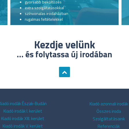
gyorsabb beköltözés
extra szolgáltatásokkal
színvonalas irodaházban
rugalmas feltételekkel
Kezdje velünk
... és folytassa új irodában
Kiadó irodák Észak-Budán
Kiadó azonnali irodák
Kiadó irodák I. kerület
Összes iroda
Kiadó irodák XIII. kerület
Szolgáltatásaink
Kiadó irodák V. kerület
Referenciák