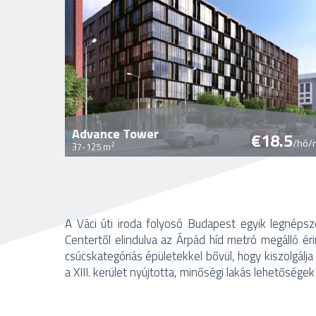
Advance Tower
€18.5
/hó/
2
37-125 m
Oldalak
A Váci úti iroda folyosó Budapest egyik legnéps
Centertől elindulva az Árpád híd metró megálló ér
csúcskategóriás épületekkel bővül, hogy kiszolgálja
a XIII. kerület nyújtotta, minőségi lakás lehetőségek 