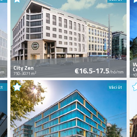
W
City Zen
€16.5-17.5
C
nm
/hó/nm
2
750-3071 m
10
tt
Váci út