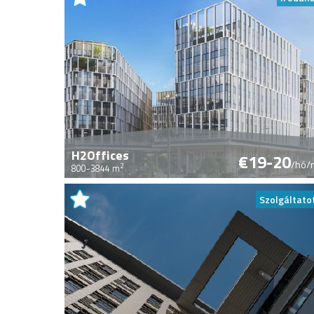
H2Offices
€19-20
/hó/
2
800-3844 m
Szolgáltato