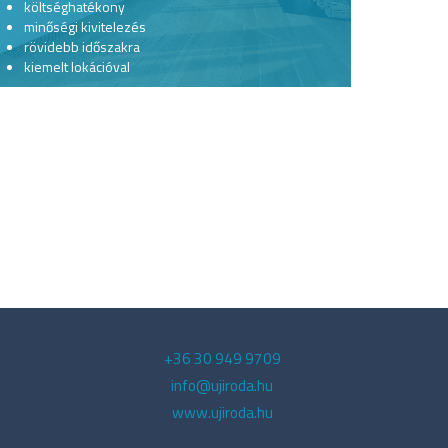
költséghatékony
minőségi kivitelezés
rövidebb időszakra
kiemelt lokációval
+36 30 949 9709
info@ujiroda.hu
www.ujiroda.hu