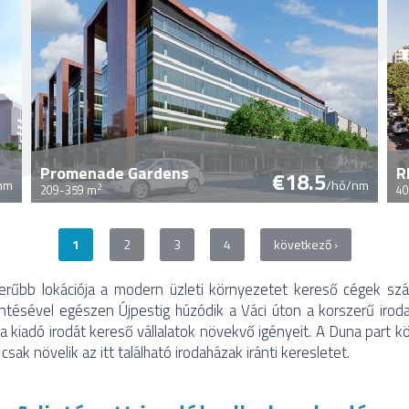
Promenade Gardens
R
€18.5
nm
/hó/nm
2
209-359 m
40
1
2
3
4
következő ›
zerűbb lokációja a modern üzleti környezetet kereső cégek sz
intésével egészen Újpestig húzódik a Váci úton a korszerű iroda
 a kiadó irodát kereső vállalatok növekvő igényeit. A Duna part 
csak növelik az itt található irodaházak iránti keresletet.