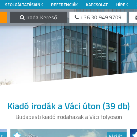
SZOLGÁLTATÁSAINK
REFERENCIÁK
KAPCSOLAT
HÍREK
Iroda Kereső
+36 30 949 9709
Kiadó irodák a Váci úton
(39 db)
Budapesti kiadó irodaházak a Váci folyosón
áz
Váci út