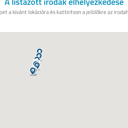
A listázott irodák elhelyezkedése
et a kívánt lokációra és kattintson a jelölőkre az irod