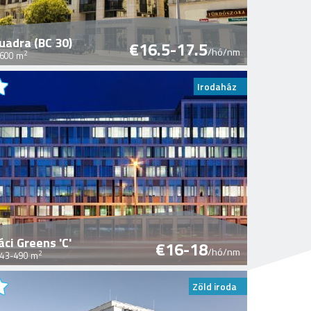
uadra (BC 30)
€16.5-17.5
onfiguration currently in preparation.
/hó/nm
2
600 m
Irodaház
áci Greens 'C'
€16-18
/hó/nm
2
43-490 m
Zöld iroda