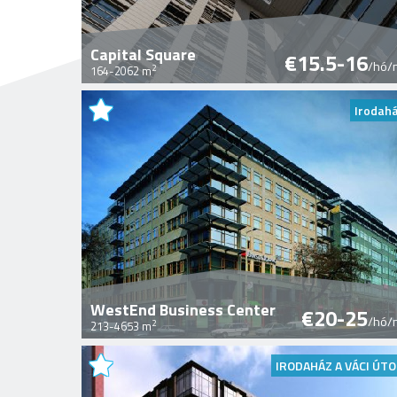
Capital Square
€15.5-16
/hó/
2
164-2062 m
Irodah
WestEnd Business Center
€20-25
/hó/
2
213-4653 m
IRODAHÁZ A VÁCI ÚT