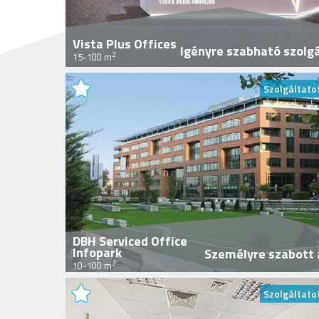
Vista Plus Offices
Igényre szabható szolg
2
15-100 m
Szolgáltato
DBH Serviced Office
Infopark
Személyre szabott 
2
10-100 m
Szolgáltato