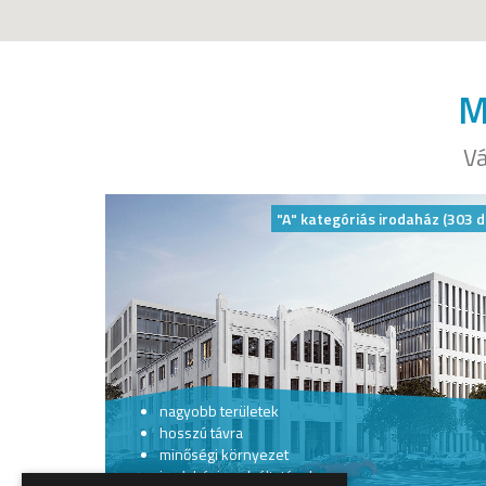
M
Vá
"A" kategóriás irodaház (303 d
nagyobb területek
hosszú távra
minőségi környezet
irodaházi szolgáltatások