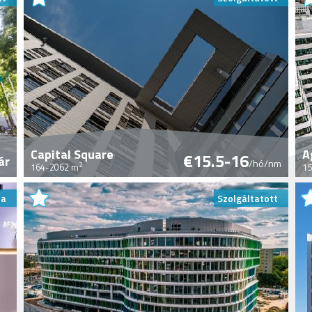
Capital Square
A
€15.5-16
ár
/hó/nm
2
164-2062 m
15
da
Szolgáltatott