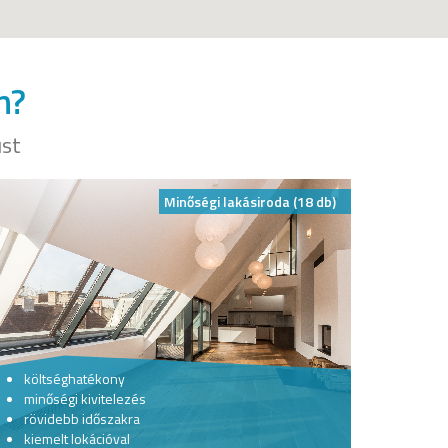
n?
ust
Minőségi lakásiroda (18 db)
költséghatékony
minőségi kivitelezés
rövidebb időszakra
kiemelt lokációval