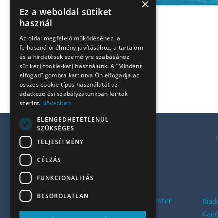
×
Ez a weboldal sütiket
használ
Az oldal megfelelő működéséhez, a
felhasználói élmény javításához, a tartalom
és a hirdetések személyre szabásához
sütiket (cookie-kat) használunk. A “Mindent
elfogad” gombra kattintva Ön elfogadja az
összes cookie-típus használatát az
adatkezelési szabályzatunkban leírtak
szerint.
Bővebben
ELENGEDHETETLENÜL
SZÜKSÉGES
Kiadó irodák a Váci úton
TELJESÍTMÉNY
Kiadó irodák Budán
CÉLZÁS
Kiadó irodák Pesten
Kiadó zöld irodák
FUNKCIONALITÁS
Lakásirodák Budapesten
BESOROLATLAN
Kiadó szolgáltatott irodák Budapesten
Kiad
Kiadó irodák Dél-Budán
Kiad