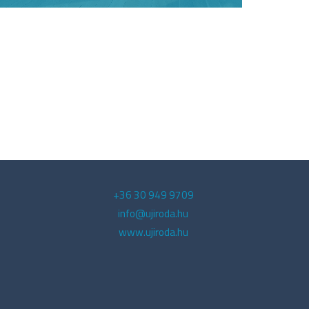
+36 30 949 9709
info@ujiroda.hu
www.ujiroda.hu