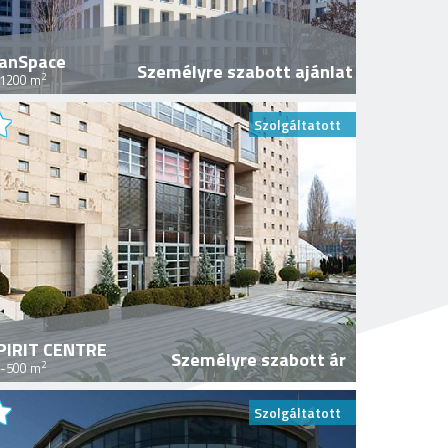
anSpace
Személyre szabott ajánlat
2
1200 m
Szolgáltatott
PIRIT CENTRE
Személyre szabott ár
2
-500 m
Szolgáltatott