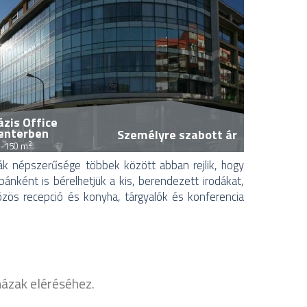
ázis Office
enterben
Személyre szabott ár
2
-150 m
dák népszerűsége többek között abban rejlik, hogy
nként is bérelhetjük a kis, berendezett irodákat,
özös recepció és konyha, tárgyalók és konferencia
aházak eléréséhez.