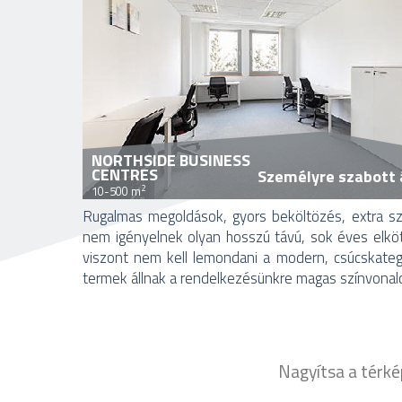
NORTHSIDE BUSINESS
CENTRES
Személyre szabott 
2
10-500 m
Rugalmas megoldások, gyors beköltözés, extra szo
nem igényelnek olyan hosszú távú, sok éves elköt
viszont nem kell lemondani a modern, csúcskategó
termek állnak a rendelkezésünkre magas színvonalo
Nagyítsa a térkép