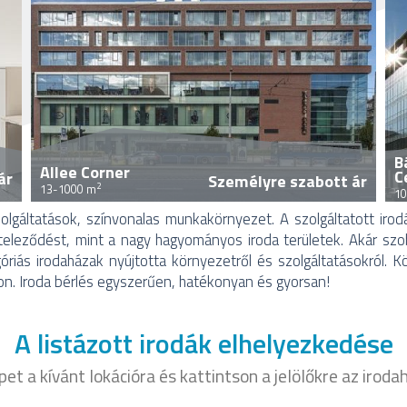
B
Allee Corner
C
ár
Személyre szabott ár
2
13-1000 m
10
lgáltatások, színvonalas munkakörnyezet. A szolgáltatott iro
eleződést, mint a nagy hagyományos iroda területek. Akár szobá
riás irodaházak nyújtotta környezetről és szolgáltatásokról. K
n. Iroda bérlés egyszerűen, hatékonyan és gyorsan!
A listázott irodák elhelyezkedése
et a kívánt lokációra és kattintson a jelölőkre az irod