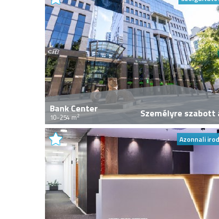
Bank Center
Személyre szabott 
2
10-254 m
Azonnali iro