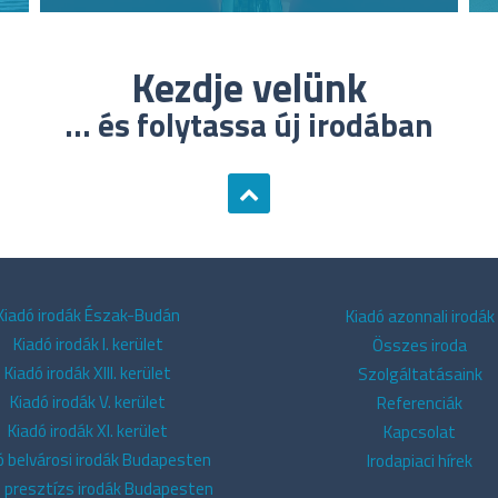
Kezdje velünk
... és folytassa új irodában
Kiadó irodák Észak-Budán
Kiadó azonnali irodák
Kiadó irodák I. kerület
Összes iroda
Kiadó irodák XIII. kerület
Szolgáltatásaink
Kiadó irodák V. kerület
Referenciák
Kiadó irodák XI. kerület
Kapcsolat
ó belvárosi irodák Budapesten
Irodapiaci hírek
ó presztízs irodák Budapesten