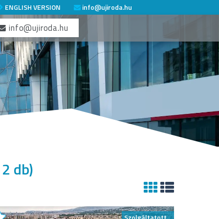
ENGLISH VERSION
info@ujiroda.hu
info@ujiroda.hu
12 db)
Szolgáltatott