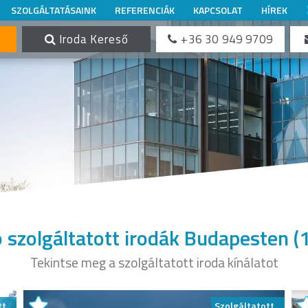
SZOLGÁLTATÁSAINK
REFERENCIÁK
KAPCSOLAT
HÍREK
Iroda Kereső
+36 30 949 9709
 szolgáltatott irodák Budapesten
(
Tekintse meg a szolgáltatott iroda kínálatot
tt
Szolgáltatott