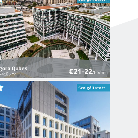
gora Qubes
€21-22
/hó/nm
2
-4585 m
Szolgáltatott