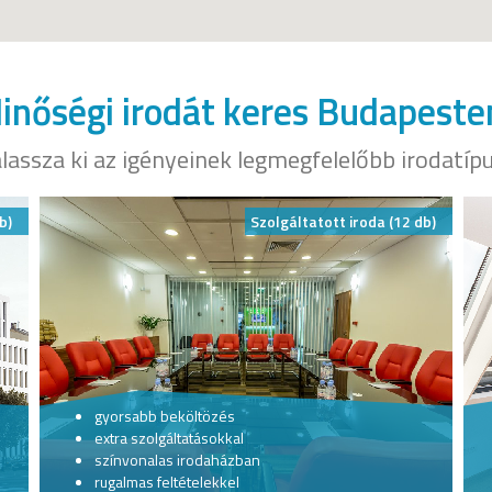
inőségi irodát keres Budapeste
lassza ki az igényeinek legmegfelelőbb irodatíp
b)
Szolgáltatott iroda (12 db)
gyorsabb beköltözés
extra szolgáltatásokkal
színvonalas irodaházban
rugalmas feltételekkel