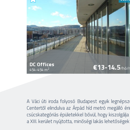
DC Offices
€13-14.5
/hó/
2
454-454 m
Oldalak
A Váci úti iroda folyosó Budapest egyik legnéps
Centertől elindulva az Árpád híd metró megálló ér
csúcskategóriás épületekkel bővül, hogy kiszolgálja
a XIII. kerület nyújtotta, minőségi lakás lehetőségek 