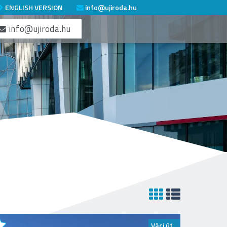
ENGLISH VERSION
info@ujiroda.hu
info@ujiroda.hu
Váci út