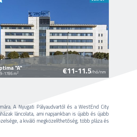
ptima "A"
€11-11.5
/hó/nm
2
9-1786 m
ámára. A Nyugati Pályaudvartól és a WestEnd City
házak láncolata, ami napjainkban is újabb és újabb
közelsége, a kiváló megközelíthetőség, több pláza és