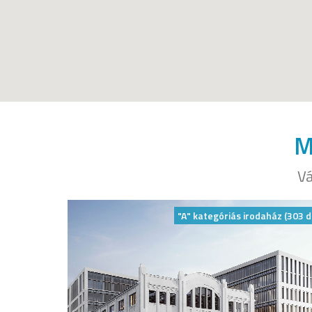
M
Vá
"A" kategóriás irodaház (303 d