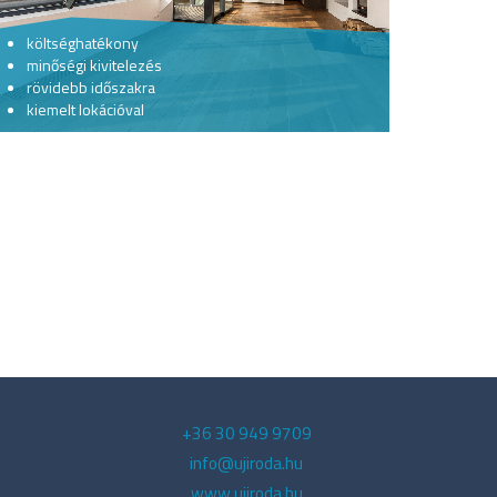
költséghatékony
minőségi kivitelezés
rövidebb időszakra
kiemelt lokációval
+36 30 949 9709
info@ujiroda.hu
www.ujiroda.hu