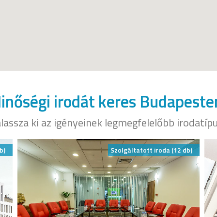
inőségi irodát keres Budapeste
lassza ki az igényeinek legmegfelelőbb irodatíp
b)
Szolgáltatott iroda (12 db)