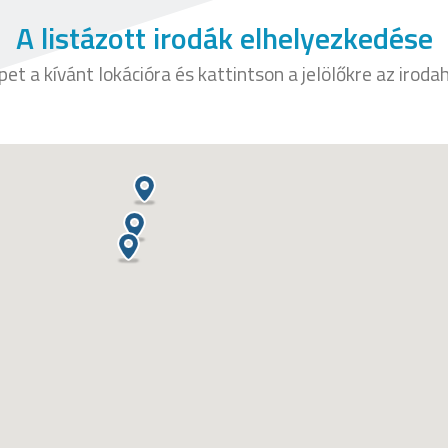
A listázott irodák elhelyezkedése
et a kívánt lokációra és kattintson a jelölőkre az irod