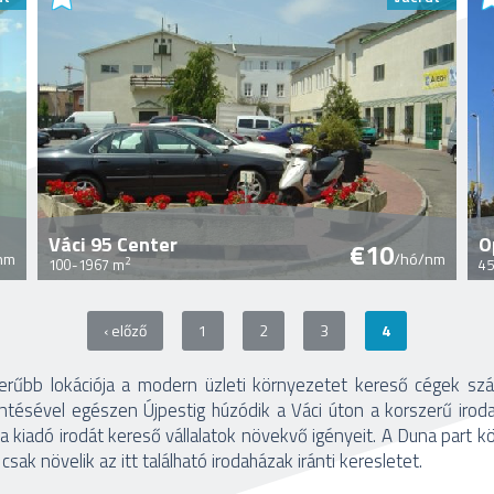
Váci 95 Center
O
€10
nm
/hó/nm
2
100-1967 m
45
‹ előző
1
2
3
4
zerűbb lokációja a modern üzleti környezetet kereső cégek sz
intésével egészen Újpestig húzódik a Váci úton a korszerű iroda
 a kiadó irodát kereső vállalatok növekvő igényeit. A Duna part 
csak növelik az itt található irodaházak iránti keresletet.