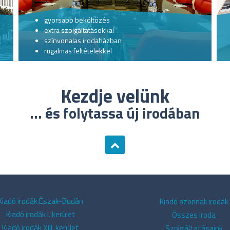
gyorsabb beköltözés
extra szolgáltatásokkal
színvonalas irodaházban
rugalmas feltételekkel
Kezdje velünk
... és folytassa új irodában
Kiadó irodák Észak-Budán
Kiadó azonnali irodák
Kiadó irodák I. kerület
Összes iroda
Kiadó irodák XIII. kerület
Szolgáltatásaink