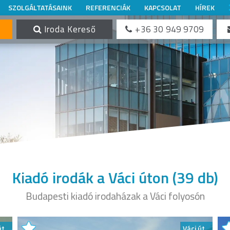
SZOLGÁLTATÁSAINK
REFERENCIÁK
KAPCSOLAT
HÍREK
Iroda Kereső
+36 30 949 9709
Kiadó irodák a Váci úton
(39 db)
Budapesti kiadó irodaházak a Váci folyosón
út
Váci út