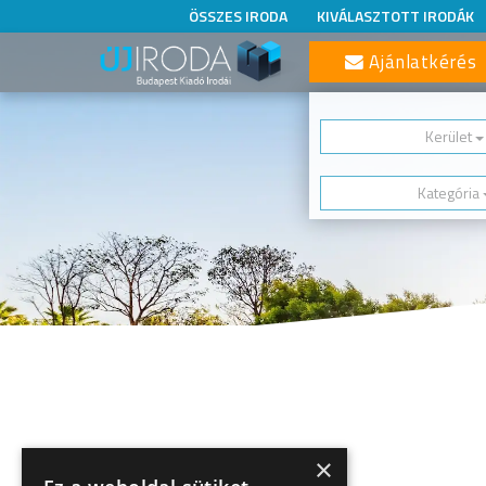
ÖSSZES IRODA
KIVÁLASZTOTT IRODÁK
Ajánlatkérés
Kerület
Kategória
×