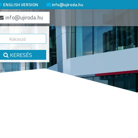
ENGLISH VERSION
info@ujiroda.hu
info@ujiroda.hu
KERESÉS