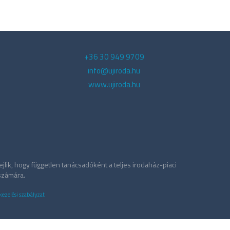
+36 30 949 9709
info@ujiroda.hu
www.ujiroda.hu
jlik, hogy független tanácsadóként a teljes irodaház-piaci
 számára.
kezelési szabályzat