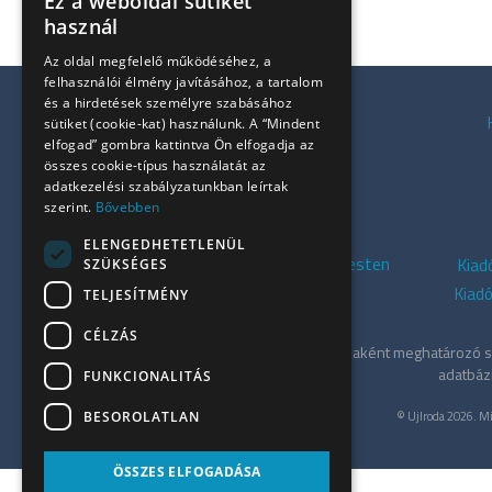
Ez a weboldal sütiket
használ
Az oldal megfelelő működéséhez, a
felhasználói élmény javításához, a tartalom
és a hirdetések személyre szabásához
Kiadó irodák a Váci úton
sütiket (cookie-kat) használunk. A “Mindent
elfogad” gombra kattintva Ön elfogadja az
Kiadó irodák Budán
összes cookie-típus használatát az
Kiadó irodák Pesten
adatkezelési szabályzatunkban leírtak
Kiadó zöld irodák
szerint.
Bővebben
Lakásirodák Budapesten
ELENGEDHETETLENÜL
Kiadó szolgáltatott irodák Budapesten
Kiad
SZÜKSÉGES
Kiadó irodák Dél-Budán
Kiad
TELJESÍTMÉNY
CÉLZÁS
Az ÚjIroda a Tower-International tagjaként meghatározó sz
adatbázi
FUNKCIONALITÁS
© UjIroda 2026. Mi
BESOROLATLAN
ÖSSZES ELFOGADÁSA