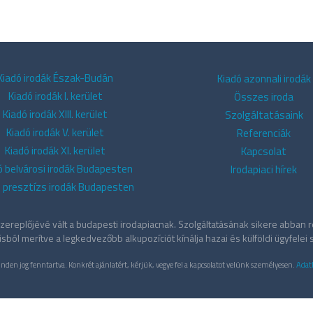
Kiadó irodák Észak-Budán
Kiadó azonnali irodák
Kiadó irodák I. kerület
Összes iroda
Kiadó irodák XIII. kerület
Szolgáltatásaink
Kiadó irodák V. kerület
Referenciák
Kiadó irodák XI. kerület
Kapcsolat
ó belvárosi irodák Budapesten
Irodapiaci hírek
ó presztízs irodák Budapesten
ereplőjévé vált a budapesti irodapiacnak. Szolgáltatásának sikere abban re
sból merítve a legkedvezőbb alkupozíciót kínálja hazai és külföldi ügyfelei
nden jog fenntartva. Konkrét ajánlatért, kérjük, vegye fel a kapcsolatot velünk személyesen.
Adat