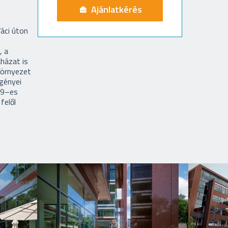
Ajánlatkérés
Váci úton
, a
aházat is
környezet
igényei
79–es
felől