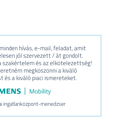
inden hívás, e-mail, feladat, amit
Köszön
lesen jól szervezett / át gondolt.
Sa
 szakértelem és az elkötelezettség!
segí
eretném megköszönni a kiváló
és a kiváló piaci ismereteket.
ai ingatlanközpont-menedzser