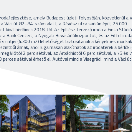
rodafejlesztése, amely B
udapest üzleti folyosóján, közvetlenül a 
 a Váci út 82–84. szám alatt, a Révész utca sarkán épül, 25.000
 kínál bérlőinek 2018-tól. Az építész tervező iroda a Finta Stúdió
z a Bank Centert, a Nyugati Bevásárlóközpontot, és az Eiffel irod
 szintjei (4.300 m2) lehetőséget biztosítanak a kényelmes munka
zintből állnak, ahol rugalmasan alakíthatók az irodaterek a bérlők 
gállótól 2 perc sétával, az Árpádhídtól 6 perc sétával, a 75 és 
3 perces sétával érhető el. Autóval mind a Visegrádi, mind a Váci út 