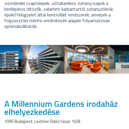
vizesblokki csaptelepek, víztakarékos zuhanycsapok a
kerékpáros öltözők, valamint karbantartói zuhanyzóknál;
épületfelügyelet által kontrollált rendszerek, amelyek a
fogyasztási mérési eredmények alapján folyamatosan
optimalizálhatók.
A Millennium Gardens irodaház
elhelyezkedése
1095 Budapest, Lechner Ödön fasor 10/B