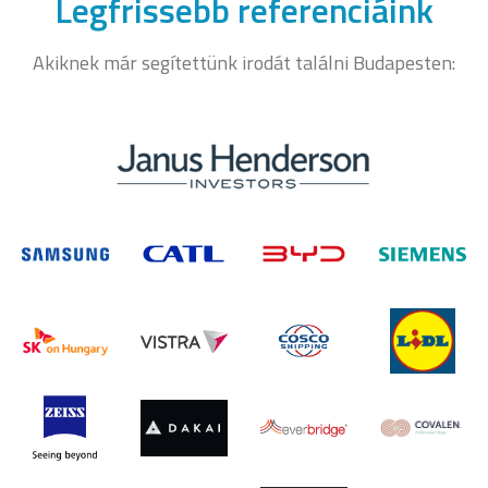
Legfrissebb referenciáink
Akiknek már segítettünk irodát találni Budapesten: