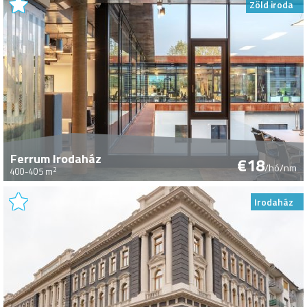
Zöld iroda
Ferrum Irodaház
€18
/hó/nm
2
400-405 m
Irodaház