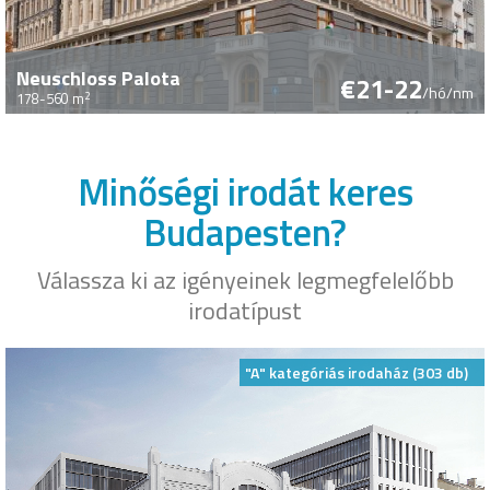
Neuschloss Palota
€21-22
/hó/nm
2
178-560 m
Minőségi irodát keres
Budapesten?
Válassza ki az igényeinek legmegfelelőbb
irodatípust
"A" kategóriás irodaház (303 db)