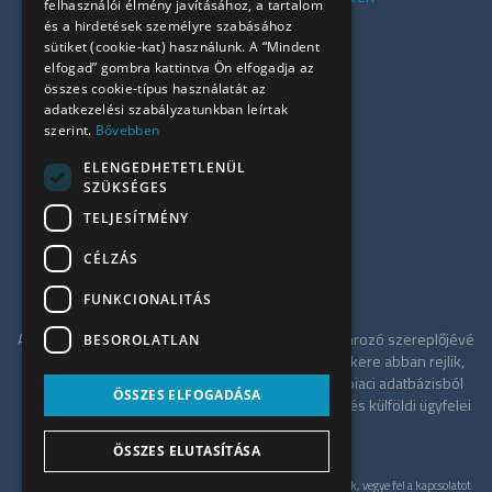
felhasználói élmény javításához, a tartalom
Kiadó azonnali irodák
és a hirdetések személyre szabásához
sütiket (cookie-kat) használunk. A “Mindent
Összes iroda
elfogad” gombra kattintva Ön elfogadja az
Szolgáltatásaink
összes cookie-típus használatát az
Referenciák
adatkezelési szabályzatunkban leírtak
szerint.
Bővebben
Kapcsolat
Irodapiaci hírek
ELENGEDHETETLENÜL
SZÜKSÉGES
+36 30 949 9709
TELJESÍTMÉNY
info@ujiroda.hu
CÉLZÁS
www.ujiroda.hu
FUNKCIONALITÁS
Az ÚjIroda a Tower-International tagjaként meghatározó szereplőjévé
BESOROLATLAN
vált a budapesti irodapiacnak. Szolgáltatásának sikere abban rejlik,
hogy független tanácsadóként a teljes irodaház-piaci adatbázisból
ÖSSZES ELFOGADÁSA
merítve a legkedvezőbb alkupozíciót kínálja hazai és külföldi ügyfelei
számára.
ÖSSZES ELUTASÍTÁSA
Gyöngyösi
Ajánlatkérés
Zoltán
© UjIroda 2026. Minden jog fenntartva. Konkrét ajánlatért, kérjük, vegye fel a kapcsolatot