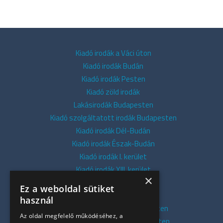
Kiadó irodák a Váci úton
Kiadó irodák Budán
Kiadó irodák Pesten
Kiadó zöld irodák
Lakásirodák Budapesten
Kiadó szolgáltatott irodák Budapesten
Kiadó irodák Dél-Budán
Kiadó irodák Észak-Budán
Kiadó irodák I. kerület
Kiadó irodák XIII. kerület
×
Kiadó irodák V. kerület
Ez a weboldal sütiket
Kiadó irodák XI. kerület
használ
Kiadó belvárosi irodák Budapesten
Az oldal megfelelő működéséhez, a
Kiadó presztízs irodák Budapesten