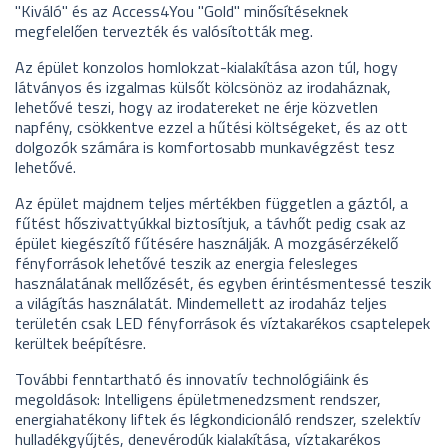
"Kiváló" és az Access4You "Gold" minősítéseknek
megfelelően tervezték és valósították meg.
Az épület konzolos homlokzat-kialakítása azon túl, hogy
látványos és izgalmas külsőt kölcsönöz az irodaháznak,
lehetővé teszi, hogy az irodatereket ne érje közvetlen
napfény, csökkentve ezzel a hűtési költségeket, és az ott
dolgozók számára is komfortosabb munkavégzést tesz
lehetővé.
Az épület majdnem teljes mértékben független a gáztól, a
fűtést hőszivattyúkkal biztosítjuk, a távhőt pedig csak az
épület kiegészítő fűtésére használják. A mozgásérzékelő
fényforrások lehetővé teszik az energia felesleges
használatának mellőzését, és egyben érintésmentessé teszik
a világítás használatát. Mindemellett az irodaház teljes
területén csak LED fényforrások és víztakarékos csaptelepek
kerültek beépítésre.
További fenntartható és innovatív technológiáink és
megoldások: Intelligens épületmenedzsment rendszer,
energiahatékony liftek és légkondicionáló rendszer, szelektív
hulladékgyűjtés, denevérodúk kialakítása, víztakarékos