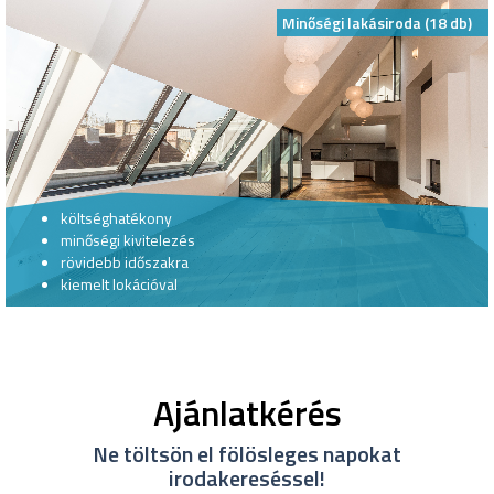
Minőségi lakásiroda (18 db)
költséghatékony
minőségi kivitelezés
rövidebb időszakra
kiemelt lokációval
Ajánlatkérés
Ne töltsön el fölösleges napokat
irodakereséssel!