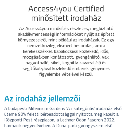
Access4you Certified
minősített irodaház
Az Access4you minősítés részletes, megbízható
akadálymentességi információkat nyújt az épített
környezetekről, mint például az irodaházak. Ez egy
nemzetközileg elismert besorolás, ami a
kerekesszékkel, babakocsival közlekedő, idős,
mozgásákban korlátozott, gyengénlátó, vak,
nagyothalló, siket, kognitív zavarral élő és
segítőkutyával közlekedő emberek igényeinek
figyelembe vételével készül.
Az irodaház jellemzői
A budapesti Millennium Gardens ‘A+ kategóriás’ irodaház első
üteme 90% feletti bérbeadottsággal nyitotta meg kapuit a
Központi Pest részpiacon, a Lechner Ödön fasoron 2022.
harmadik negyedévében. A Duna-parti gyöngyszem első