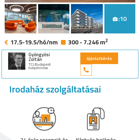
:10
2
17.5-19.5/hó/nm
300 - 7.246 m
Gyöngyösi
Ajánlatkérés
Zoltán
TCLBudapest
tulajdonosa
+36 30 949 9
Irodaház szolgáltatásai
24 órás recepció és
Kártyás belépés