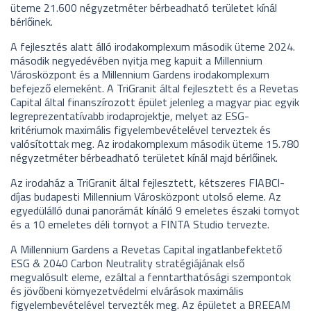
üteme 21.600 négyzetméter bérbeadható területet kínál
bérlőinek.
A fejlesztés alatt álló irodakomplexum második üteme 2024.
második negyedévében nyitja meg kapuit a Millennium
Városközpont és a Millennium Gardens irodakomplexum
befejező elemeként. A TriGranit által fejlesztett és a Revetas
Capital által finanszírozott épület jelenleg a magyar piac egyik
legreprezentatívabb irodaprojektje, melyet az ESG-
kritériumok maximális figyelembevételével terveztek és
valósítottak meg. Az irodakomplexum második üteme 15.780
négyzetméter bérbeadható területet kínál majd bérlőinek.
Az irodaház a TriGranit által fejlesztett, kétszeres FIABCI-
díjas budapesti Millennium Városközpont utolsó eleme. Az
egyedülálló dunai panorámát kínáló 9 emeletes északi tornyot
és a 10 emeletes déli tornyot a FINTA Studio tervezte.
A Millennium Gardens a Revetas Capital ingatlanbefektető
ESG & 2040 Carbon Neutrality stratégiájának első
megvalósult eleme, ezáltal a fenntarthatósági szempontok
és jövőbeni környezetvédelmi elvárások maximális
figyelembevételével tervezték meg. Az épületet a BREEAM