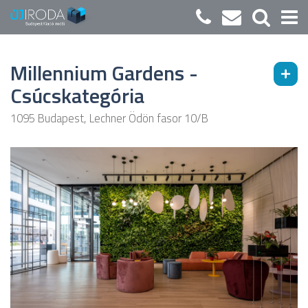
Millennium Gardens -
Csúcskategória
1095 Budapest, Lechner Ödön fasor 10/B