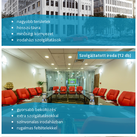
nagyobb területek
hosszú távra
minőségi környezet
irodaházi szolgáltatások
Szolgáltatott iroda (12 db)
gyorsabb beköltözés
extra szolgáltatásokkal
színvonalas irodaházban
rugalmas feltételekkel