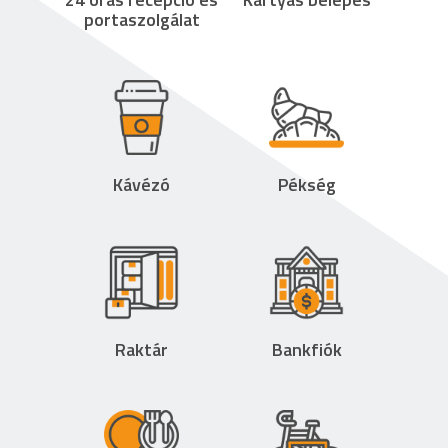
portaszolgálat
Kávézó
Pékség
Raktár
Bankfiók