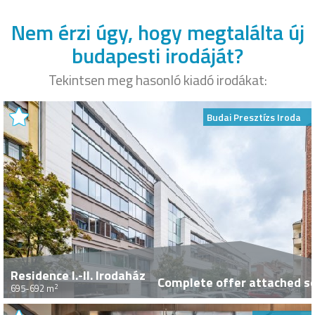
Nem érzi úgy, hogy megtalálta új
budapesti irodáját?
Tekintsen meg hasonló kiadó irodákat:
Budai Presztízs Iroda
Residence I.-II. Irodaház
Complete offer attached s
2
695-692 m