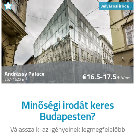
Belvárosi iroda
Andrássy Palace
€16.5-17.5
/hó/nm
2
257-1520 m
Minőségi irodát keres
Budapesten?
Válassza ki az igényeinek legmegfelelőbb