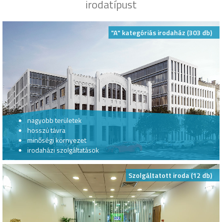
irodatípust
"A" kategóriás irodaház (303 db)
nagyobb területek
hosszú távra
minőségi környezet
irodaházi szolgáltatások
Szolgáltatott iroda (12 db)