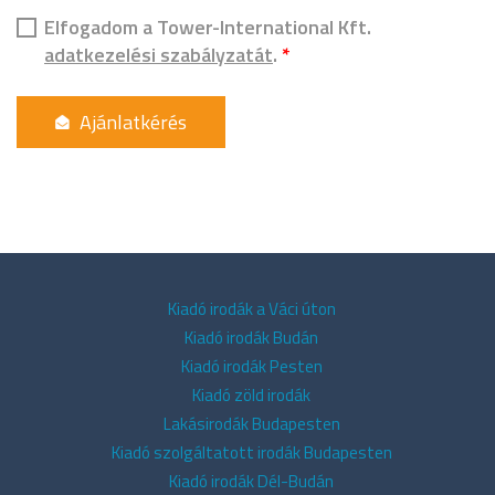
Elfogadom a Tower-International Kft.
adatkezelési szabályzatát
.
*
Kiadó irodák a Váci úton
Kiadó irodák Budán
Kiadó irodák Pesten
Kiadó zöld irodák
Lakásirodák Budapesten
Kiadó szolgáltatott irodák Budapesten
Kiadó irodák Dél-Budán