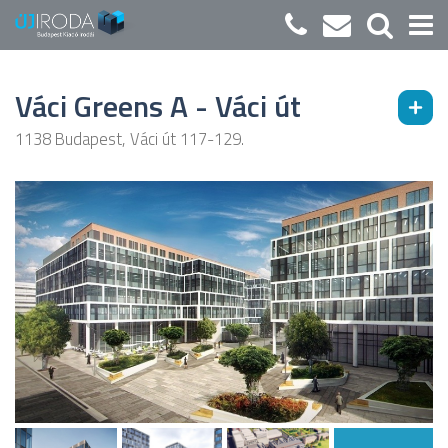
Váci Greens A - Váci út
1138 Budapest, Váci út 117-129.