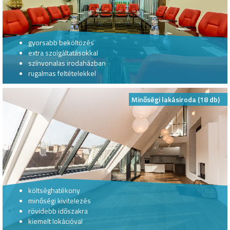
gyorsabb beköltözés
extra szolgáltatásokkal
színvonalas irodaházban
rugalmas feltételekkel
Minőségi lakásiroda (18 db)
költséghatékony
minőségi kivitelezés
rövidebb időszakra
kiemelt lokációval