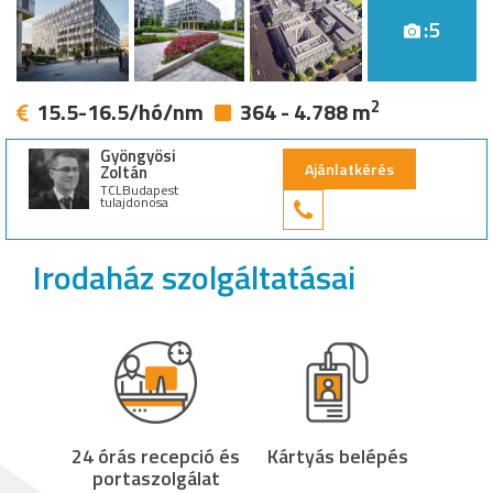
:5
2
15.5-16.5/hó/nm
364 - 4.788 m
Gyöngyösi
Ajánlatkérés
Zoltán
TCLBudapest
tulajdonosa
+36 30 949 9
Irodaház szolgáltatásai
24 órás recepció és
Kártyás belépés
portaszolgálat