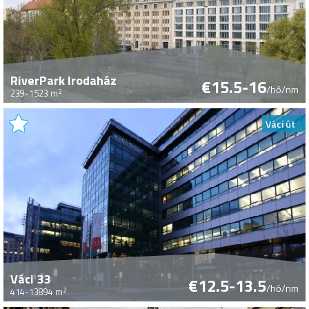
RiverPark Irodaház
€15.5-16
/hó/nm
2
239-1523 m
Váci út
Váci 33
€12.5-13.5
/hó/nm
2
414-13894 m