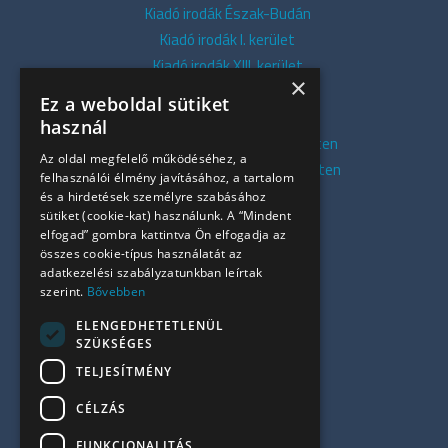
Kiadó irodák Észak-Budán
Kiadó irodák I. kerület
Kiadó irodák XIII. kerület
×
Kiadó irodák V. kerület
Ez a weboldal sütiket
Kiadó irodák XI. kerület
használ
Kiadó belvárosi irodák Budapesten
Az oldal megfelelő működéséhez, a
Kiadó presztízs irodák Budapesten
felhasználói élmény javításához, a tartalom
Kiadó azonnali irodák
és a hirdetések személyre szabásához
sütiket (cookie-kat) használunk. A “Mindent
Összes iroda
elfogad” gombra kattintva Ön elfogadja az
Szolgáltatásaink
összes cookie-típus használatát az
Referenciák
adatkezelési szabályzatunkban leírtak
szerint.
Bővebben
Kapcsolat
Irodapiaci hírek
ELENGEDHETETLENÜL
SZÜKSÉGES
+36 30 949 9709
TELJESÍTMÉNY
info@ujiroda.hu
CÉLZÁS
www.ujiroda.hu
FUNKCIONALITÁS