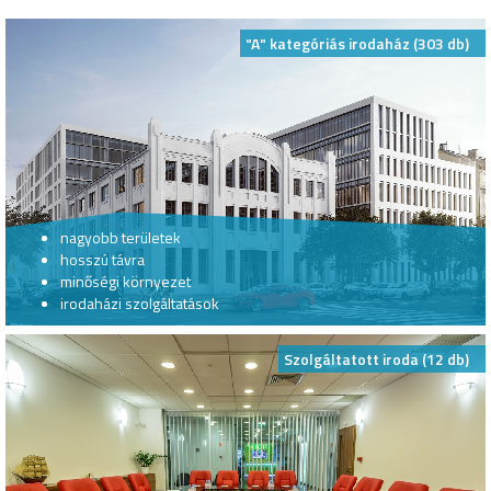
"A" kategóriás irodaház (303 db)
nagyobb területek
hosszú távra
minőségi környezet
irodaházi szolgáltatások
Szolgáltatott iroda (12 db)