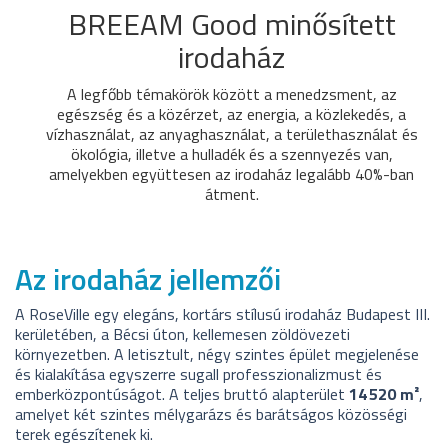
BREEAM Good minősített
irodaház
A legfőbb témakörök között a menedzsment, az
egészség és a közérzet, az energia, a közlekedés, a
vízhasználat, az anyaghasználat, a területhasználat és
ökológia, illetve a hulladék és a szennyezés van,
amelyekben együttesen az irodaház legalább 40%-ban
átment.
Az irodaház jellemzői
A RoseVille egy elegáns, kortárs stílusú irodaház Budapest III.
kerületében, a Bécsi úton, kellemesen zöldövezeti
környezetben. A letisztult, négy szintes épület megjelenése
és kialakítása egyszerre sugall professzionalizmust és
emberközpontúságot. A teljes bruttó alapterület
14 520 m²
,
amelyet két szintes mélygarázs és barátságos közösségi
terek egészítenek ki.