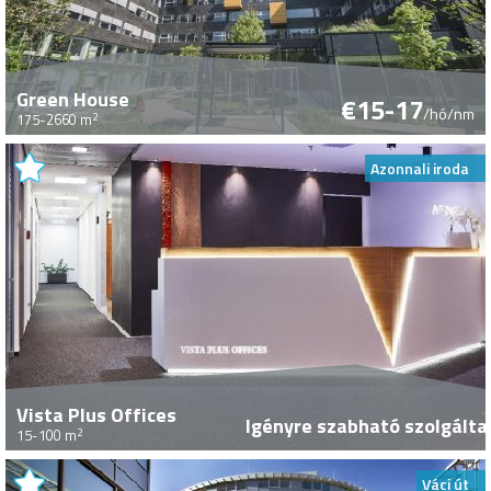
Green House
€15-17
/hó/nm
2
175-2660 m
Azonnali iroda
Vista Plus Offices
Igényre szabható szolgált
2
15-100 m
Váci út