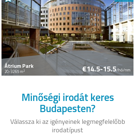
Átrium Park
€14.5-15.5
/hó/nm
2
20-3265 m
Minőségi irodát keres
Budapesten?
Válassza ki az igényeinek legmegfelelőbb
irodatípust