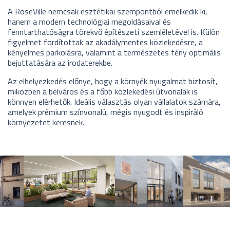
A RoseVille nemcsak esztétikai szempontból emelkedik ki,
hanem a modern technológiai megoldásaival és
fenntarthatóságra törekvő építészeti szemléletével is. Külön
figyelmet fordítottak az akadálymentes közlekedésre, a
kényelmes parkolásra, valamint a természetes fény optimális
bejuttatására az irodaterekbe.
Az elhelyezkedés előnye, hogy a környék nyugalmat biztosít,
miközben a belváros és a főbb közlekedési útvonalak is
könnyen elérhetők. Ideális választás olyan vállalatok számára,
amelyek prémium színvonalú, mégis nyugodt és inspiráló
környezetet keresnek.