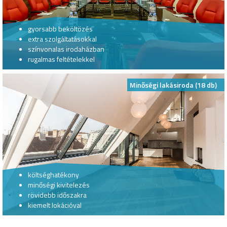
gyorsabb beköltözés
extra szolgáltatásokkal
színvonalas irodaházban
rugalmas feltételekkel
Minőségi lakásiroda (18 db)
költséghatékony
minőségi kivitelezés
rövidebb időszakra
kiemelt lokációval