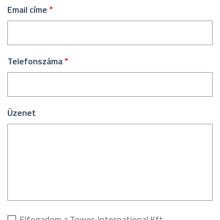
Email címe
*
Telefonszáma
*
Üzenet
Elfogadom a Tower-International Kft.