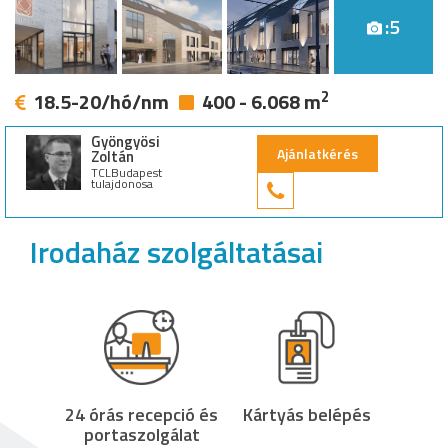
:5
2
18.5-20/hó/nm
400 - 6.068 m
Gyöngyösi
Ajánlatkérés
Zoltán
TCLBudapest
tulajdonosa
+36 30 949 9
Irodaház szolgáltatásai
24 órás recepció és
Kártyás belépés
portaszolgálat