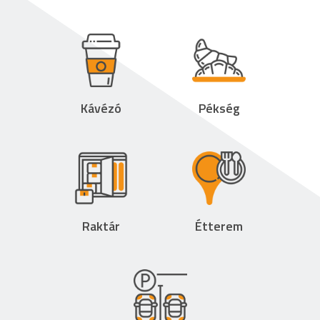
Kávézó
Pékség
Raktár
Étterem