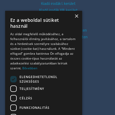
Kiadó irodák I. kerület
Kiadó irodák XIII. kerület
×
Kiadó irodák V. kerület
Ez a weboldal sütiket
Kiadó irodák XI. kerület
használ
Kiadó belvárosi irodák Budapesten
Az oldal megfelelő működéséhez, a
Kiadó presztízs irodák Budapesten
felhasználói élmény javításához, a tartalom
Kiadó azonnali irodák
és a hirdetések személyre szabásához
sütiket (cookie-kat) használunk. A “Mindent
Összes iroda
elfogad” gombra kattintva Ön elfogadja az
Szolgáltatásaink
összes cookie-típus használatát az
Referenciák
adatkezelési szabályzatunkban leírtak
szerint.
Bővebben
Kapcsolat
Irodapiaci hírek
ELENGEDHETETLENÜL
SZÜKSÉGES
+36 30 949 9709
TELJESÍTMÉNY
info@ujiroda.hu
CÉLZÁS
www.ujiroda.hu
FUNKCIONALITÁS