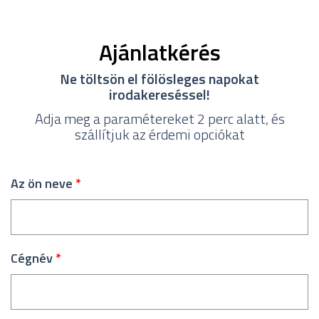
Ajánlatkérés
Ne töltsön el fölösleges napokat
irodakereséssel!
Adja meg a paramétereket 2 perc alatt, és
szállítjuk az érdemi opciókat
Az ön neve
*
Cégnév
*