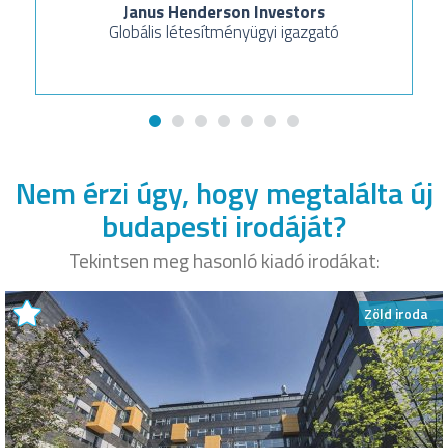
Janus Henderson Investors
Globális létesítményügyi igazgató
Nem érzi úgy, hogy megtalálta új
budapesti irodáját?
Tekintsen meg hasonló kiadó irodákat:
Zöld iroda