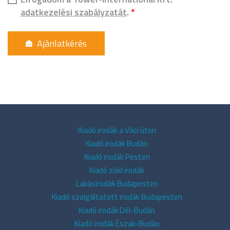
adatkezelési szabályzatát
.
*
Kiadó irodák a Váci úton
Kiadó irodák Budán
Kiadó irodák Pesten
Kiadó zöld irodák
Lakásirodák Budapesten
Kiadó szolgáltatott irodák Budapesten
Kiadó irodák Dél-Budán
Kiadó irodák Észak-Budán