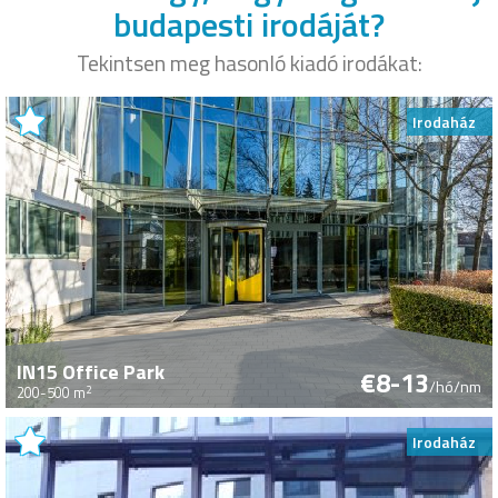
budapesti irodáját?
Tekintsen meg hasonló kiadó irodákat:
Irodaház
IN15 Office Park
€8-13
/hó/nm
2
200-500 m
Irodaház