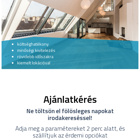
költséghatékony
minőségi kivitelezés
rövidebb időszakra
kiemelt lokációval
Ajánlatkérés
Ne töltsön el fölösleges napokat
irodakereséssel!
Adja meg a paramétereket 2 perc alatt, és
szállítjuk az érdemi opciókat