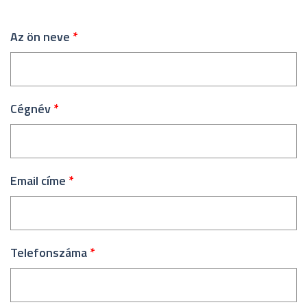
Az ön neve
*
Cégnév
*
Email címe
*
Telefonszáma
*