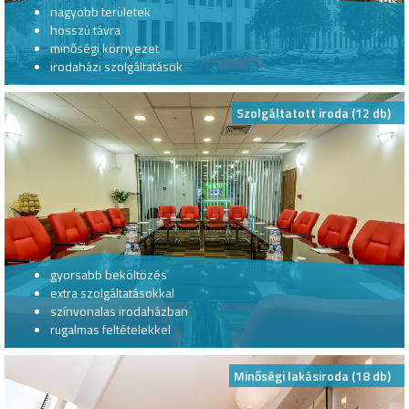
nagyobb területek
hosszú távra
minőségi környezet
irodaházi szolgáltatások
Szolgáltatott iroda (12 db)
gyorsabb beköltözés
extra szolgáltatásokkal
színvonalas irodaházban
rugalmas feltételekkel
Minőségi lakásiroda (18 db)