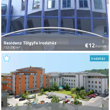
Residenz Tölgyfa Irodaház
€12
/hó/nm
2
152-250 m
Irodaház