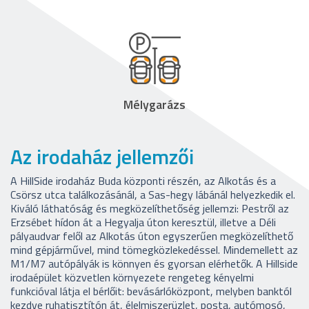
Mélygarázs
Az irodaház jellemzői
A HillSide irodaház Buda központi részén, az Alkotás és a
Csörsz utca találkozásánál, a Sas-hegy lábánál helyezkedik el.
Kiváló láthatóság és megközelíthetőség jellemzi: Pestről az
Erzsébet hídon át a Hegyalja úton keresztül, illetve a Déli
pályaudvar felől az Alkotás úton egyszerűen megközelíthető
mind gépjárművel, mind tömegközlekedéssel. Mindemellett az
M1/M7 autópályák is könnyen és gyorsan elérhetők. A Hillside
irodaépület közvetlen környezete rengeteg kényelmi
funkcióval látja el bérlőit: bevásárlóközpont, melyben banktól
kezdve ruhatisztítón át, élelmiszerüzlet, posta, autómosó,