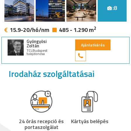
:8
2
15.9-20/hó/nm
485 - 1.290 m
Gyöngyösi
Ajánlatkérés
Zoltán
TCLBudapest
tulajdonosa
+36 30 949 9
Irodaház szolgáltatásai
24 órás recepció és
Kártyás belépés
portaszolgálat