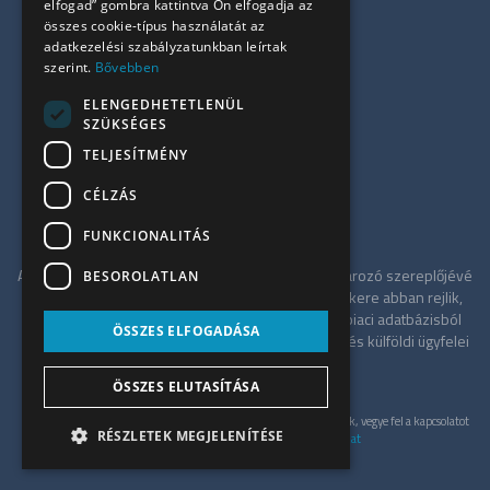
elfogad” gombra kattintva Ön elfogadja az
Szolgáltatásaink
összes cookie-típus használatát az
Referenciák
adatkezelési szabályzatunkban leírtak
szerint.
Bővebben
Kapcsolat
Irodapiaci hírek
ELENGEDHETETLENÜL
SZÜKSÉGES
+36 30 949 9709
TELJESÍTMÉNY
info@ujiroda.hu
CÉLZÁS
www.ujiroda.hu
FUNKCIONALITÁS
Az ÚjIroda a Tower-International tagjaként meghatározó szereplőjévé
BESOROLATLAN
vált a budapesti irodapiacnak. Szolgáltatásának sikere abban rejlik,
hogy független tanácsadóként a teljes irodaház-piaci adatbázisból
ÖSSZES ELFOGADÁSA
merítve a legkedvezőbb alkupozíciót kínálja hazai és külföldi ügyfelei
számára.
ÖSSZES ELUTASÍTÁSA
Gyöngyösi
Ajánlatkérés
Zoltán
© UjIroda 2026. Minden jog fenntartva. Konkrét ajánlatért, kérjük, vegye fel a kapcsolatot
TCLBudapest
RÉSZLETEK MEGJELENÍTÉSE
velünk személyesen.
Adatkezelési szabályzat
tulajdonosa
+36 30 949 9