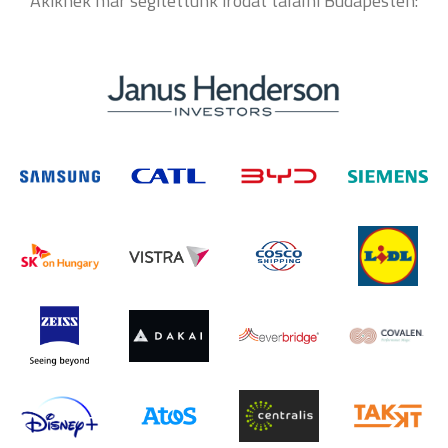
Akiknek már segítettünk irodát találni Budapesten: