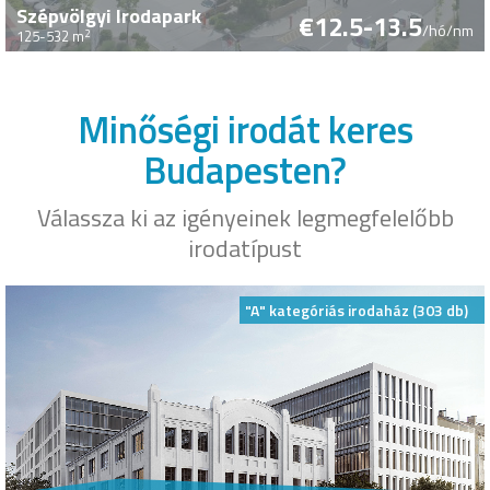
Szépvölgyi Irodapark
€12.5-13.5
/hó/nm
2
125-532 m
Minőségi irodát keres
Budapesten?
Válassza ki az igényeinek legmegfelelőbb
irodatípust
"A" kategóriás irodaház (303 db)