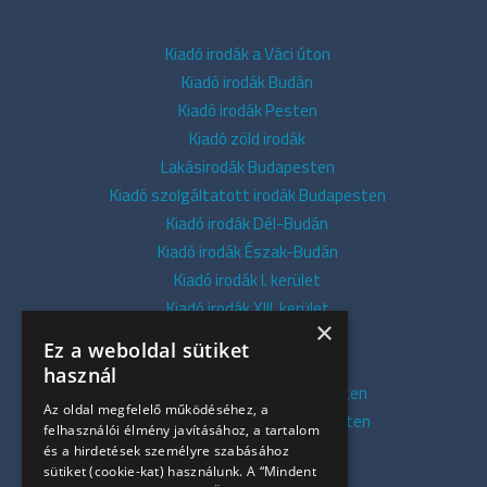
Kiadó irodák a Váci úton
Kiadó irodák Budán
Kiadó irodák Pesten
Kiadó zöld irodák
Lakásirodák Budapesten
Kiadó szolgáltatott irodák Budapesten
Kiadó irodák Dél-Budán
Kiadó irodák Észak-Budán
Kiadó irodák I. kerület
Kiadó irodák XIII. kerület
×
Kiadó irodák V. kerület
Ez a weboldal sütiket
Kiadó irodák XI. kerület
használ
Kiadó belvárosi irodák Budapesten
Az oldal megfelelő működéséhez, a
Kiadó presztízs irodák Budapesten
felhasználói élmény javításához, a tartalom
Kiadó azonnali irodák
és a hirdetések személyre szabásához
sütiket (cookie-kat) használunk. A “Mindent
Összes iroda