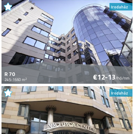
Irodaház
R 70
€12-13
/hó/nm
2
245-1660 m
Irodaház