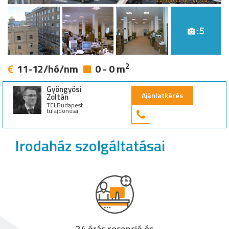
:5
2
11-12/hó/nm
0 - 0 m
Gyöngyösi
Ajánlatkérés
Zoltán
TCLBudapest
tulajdonosa
+36 30 949 9
Irodaház szolgáltatásai
24 órás recepció és