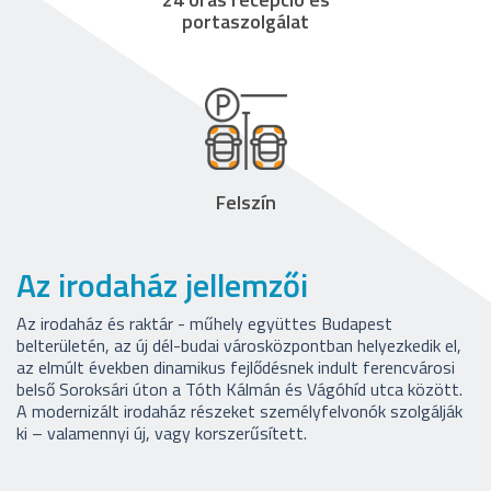
portaszolgálat
Felszín
Az irodaház jellemzői
Az irodaház és raktár - műhely együttes Budapest
belterületén, az új dél-budai városközpontban helyezkedik el,
az elmúlt években dinamikus fejlődésnek indult ferencvárosi
belső Soroksári úton a Tóth Kálmán és Vágóhíd utca között.
A modernizált irodaház részeket személyfelvonók szolgálják
ki – valamennyi új, vagy korszerűsített.