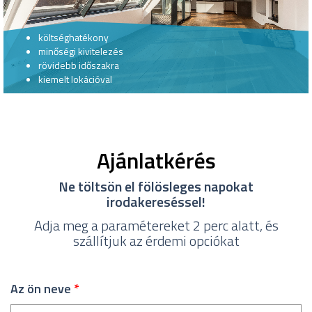
költséghatékony
minőségi kivitelezés
rövidebb időszakra
kiemelt lokációval
Ajánlatkérés
Ne töltsön el fölösleges napokat
irodakereséssel!
Adja meg a paramétereket 2 perc alatt, és
szállítjuk az érdemi opciókat
Az ön neve
*