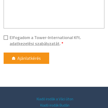
Elfogadom a Tower-International Kft.
adatkezelési szabályzatát
.
*
Kiadó irodák a Váci úton
Kiadó irodák Budán