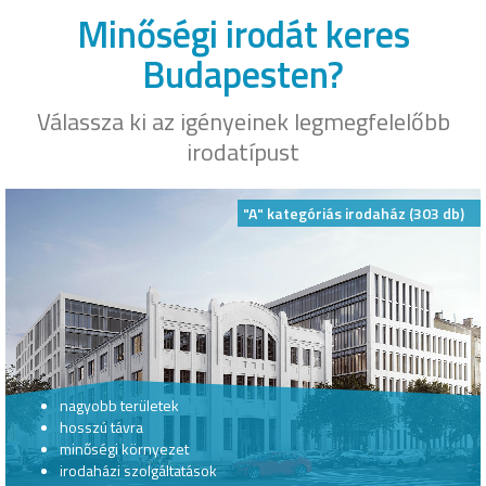
Minőségi irodát keres
Budapesten?
Válassza ki az igényeinek legmegfelelőbb
irodatípust
"A" kategóriás irodaház (303 db)
nagyobb területek
hosszú távra
minőségi környezet
irodaházi szolgáltatások