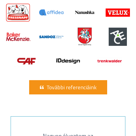
További referenciáink
Nagyon élveztem az