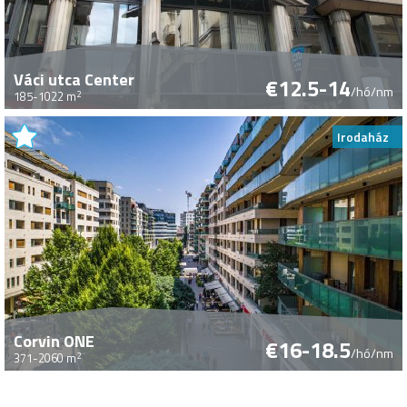
Váci utca Center
€12.5-14
/hó/nm
2
185-1022 m
Irodaház
Corvin ONE
€16-18.5
/hó/nm
2
371-2060 m