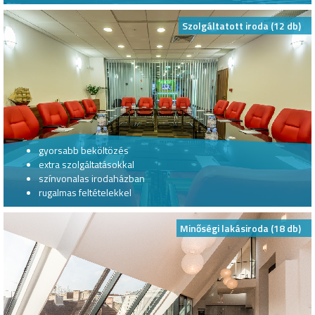
Szolgáltatott iroda (12 db)
gyorsabb beköltözés
extra szolgáltatásokkal
színvonalas irodaházban
rugalmas feltételekkel
Minőségi lakásiroda (18 db)