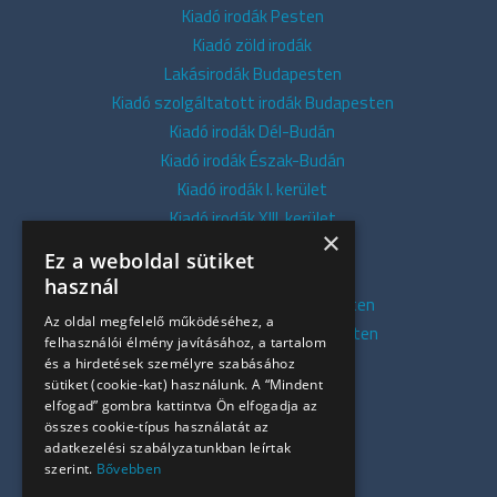
Kiadó irodák Pesten
Kiadó zöld irodák
Lakásirodák Budapesten
Kiadó szolgáltatott irodák Budapesten
Kiadó irodák Dél-Budán
Kiadó irodák Észak-Budán
Kiadó irodák I. kerület
Kiadó irodák XIII. kerület
×
Kiadó irodák V. kerület
Ez a weboldal sütiket
Kiadó irodák XI. kerület
használ
Kiadó belvárosi irodák Budapesten
Az oldal megfelelő működéséhez, a
Kiadó presztízs irodák Budapesten
felhasználói élmény javításához, a tartalom
Kiadó azonnali irodák
és a hirdetések személyre szabásához
sütiket (cookie-kat) használunk. A “Mindent
Összes iroda
elfogad” gombra kattintva Ön elfogadja az
Szolgáltatásaink
összes cookie-típus használatát az
Referenciák
adatkezelési szabályzatunkban leírtak
szerint.
Bővebben
Kapcsolat