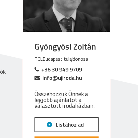
Gyöngyösi Zoltán
TCLBudapest tulajdonosa
+36 30 949 9709
lók
info@ujiroda.hu
Összehozzuk Önnek a
legjobb ajánlatot a
választott irodaházban.
Listához ad