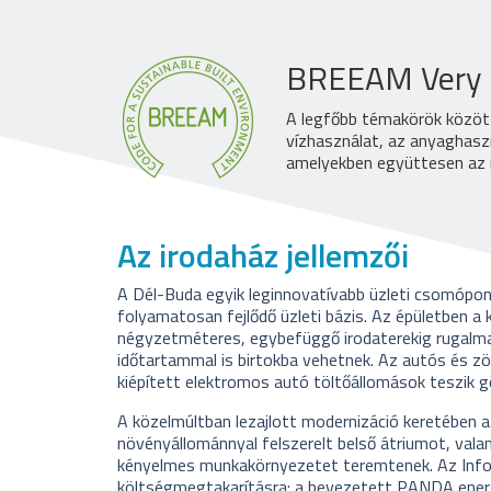
BREEAM Very G
A legfőbb témakörök között
vízhasználat, az anyaghaszn
amelyekben együttesen az 
Az irodaház jellemzői
A Dél-Buda egyik leginnovatívabb üzleti csomópon
folyamatosan fejlődő üzleti bázis. Az épületben
négyzetméteres, egybefüggő irodaterekig rugalmas
időtartammal is birtokba vehetnek. Az autós és zöl
kiépített elektromos autó töltőállomások teszik g
A közelmúltban lezajlott modernizáció keretében az
növényállománnyal felszerelt belső átriumot, vala
kényelmes munkakörnyezetet teremtenek. Az Infop
költségmegtakarításra: a bevezetett PANDA ener