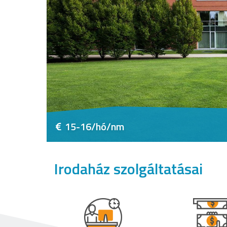
15-16/hó/nm
Irodaház szolgáltatásai