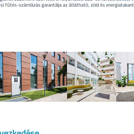
) fűtés-számlázás garantálja az átlátható, zöld és energiatakar
lyezkedése