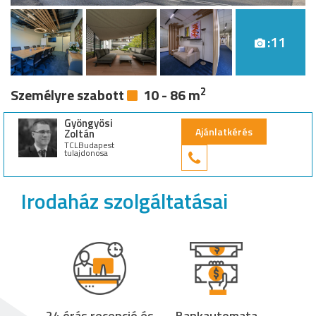
:11
2
Személyre szabott
10 - 86 m
Gyöngyösi
Ajánlatkérés
Zoltán
TCLBudapest
tulajdonosa
+36 30 949 9
Irodaház szolgáltatásai
24 órás recepció és
Bankautomata