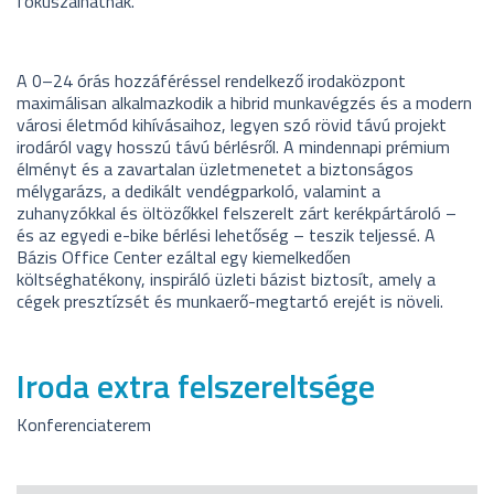
fókuszálhatnak.
A 0–24 órás hozzáféréssel rendelkező irodaközpont
maximálisan alkalmazkodik a hibrid munkavégzés és a modern
városi életmód kihívásaihoz, legyen szó rövid távú projekt
irodáról vagy hosszú távú bérlésről. A mindennapi prémium
élményt és a zavartalan üzletmenetet a biztonságos
mélygarázs, a dedikált vendégparkoló, valamint a
zuhanyzókkal és öltözőkkel felszerelt zárt kerékpártároló –
és az egyedi e-bike bérlési lehetőség – teszik teljessé. A
Bázis Office Center ezáltal egy kiemelkedően
költséghatékony, inspiráló üzleti bázist biztosít, amely a
cégek presztízsét és munkaerő-megtartó erejét is növeli.
Iroda extra felszereltsége
Konferenciaterem