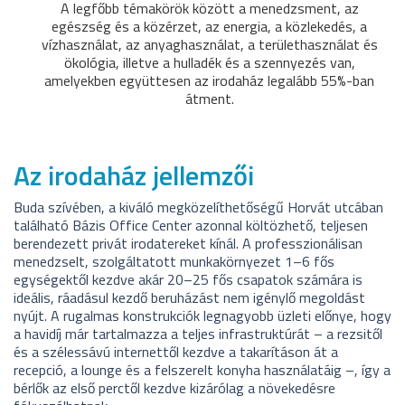
A legfőbb témakörök között a menedzsment, az
egészség és a közérzet, az energia, a közlekedés, a
vízhasználat, az anyaghasználat, a területhasználat és
ökológia, illetve a hulladék és a szennyezés van,
amelyekben együttesen az irodaház legalább 55%-ban
átment.
Az irodaház jellemzői
Buda szívében, a kiváló megközelíthetőségű Horvát utcában
található Bázis Office Center azonnal költözhető, teljesen
berendezett privát irodatereket kínál. A professzionálisan
menedzselt, szolgáltatott munkakörnyezet 1–6 fős
egységektől kezdve akár 20–25 fős csapatok számára is
ideális, ráadásul kezdő beruházást nem igénylő megoldást
nyújt. A rugalmas konstrukciók legnagyobb üzleti előnye, hogy
a havidíj már tartalmazza a teljes infrastruktúrát – a rezsitől
és a szélessávú internettől kezdve a takarításon át a
recepció, a lounge és a felszerelt konyha használatáig –, így a
bérlők az első perctől kezdve kizárólag a növekedésre