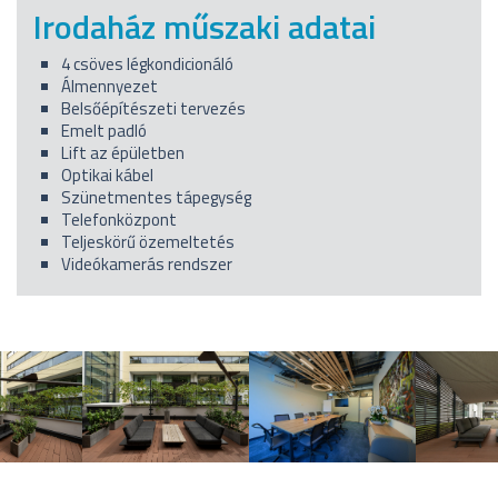
Irodaház műszaki adatai
4 csöves légkondicionáló
Álmennyezet
Belsőépítészeti tervezés
Emelt padló
Lift az épületben
Optikai kábel
Szünetmentes tápegység
Telefonközpont
Teljeskörű özemeltetés
Videókamerás rendszer