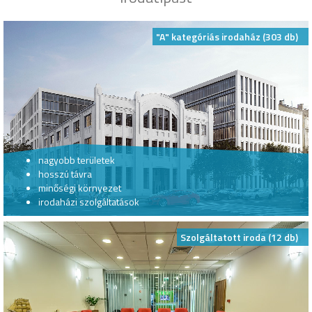
"A" kategóriás irodaház (303 db)
nagyobb területek
hosszú távra
minőségi környezet
irodaházi szolgáltatások
Szolgáltatott iroda (12 db)