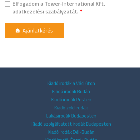
Elfogadom a Tower-International Kft.
adatkezelési szabályzatát
.
*
Kiadó irodák a Váci úton
Kiadó irodák Budán
Kiadó irodák Pesten
Kiadó zöld irodák
Lakásirodák Budapesten
Kiadó szolgáltatott irodák Budapesten
Kiadó irodák Dél-Budán