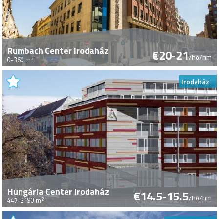
Rumbach Center Irodaház
€20-21
/hó/nm
2
0-360 m
Irodaház
Hungária Center Irodaház
€14.5-15.5
/hó/nm
2
447-2190 m