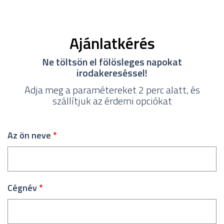
Ajánlatkérés
Ne töltsön el fölösleges napokat
irodakereséssel!
Adja meg a paramétereket 2 perc alatt, és
szállítjuk az érdemi opciókat
Az ön neve
*
Cégnév
*