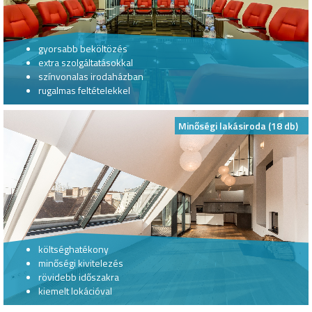
gyorsabb beköltözés
extra szolgáltatásokkal
színvonalas irodaházban
rugalmas feltételekkel
Minőségi lakásiroda (18 db)
költséghatékony
minőségi kivitelezés
rövidebb időszakra
kiemelt lokációval