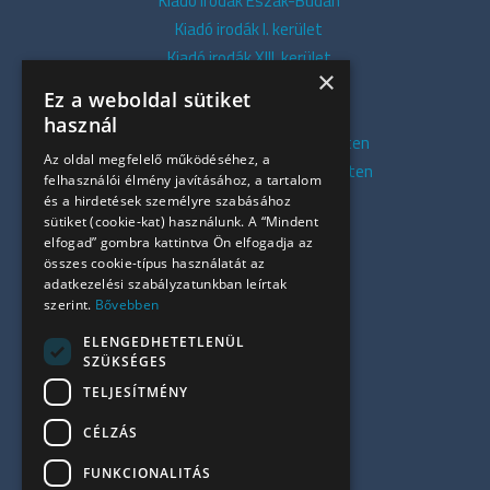
Kiadó irodák Észak-Budán
Kiadó irodák I. kerület
Kiadó irodák XIII. kerület
×
Kiadó irodák V. kerület
Ez a weboldal sütiket
Kiadó irodák XI. kerület
használ
Kiadó belvárosi irodák Budapesten
Az oldal megfelelő működéséhez, a
Kiadó presztízs irodák Budapesten
felhasználói élmény javításához, a tartalom
Kiadó azonnali irodák
és a hirdetések személyre szabásához
sütiket (cookie-kat) használunk. A “Mindent
Összes iroda
elfogad” gombra kattintva Ön elfogadja az
Szolgáltatásaink
összes cookie-típus használatát az
Referenciák
adatkezelési szabályzatunkban leírtak
szerint.
Bővebben
Kapcsolat
Irodapiaci hírek
ELENGEDHETETLENÜL
SZÜKSÉGES
+36 30 949 9709
TELJESÍTMÉNY
info@ujiroda.hu
CÉLZÁS
www.ujiroda.hu
FUNKCIONALITÁS