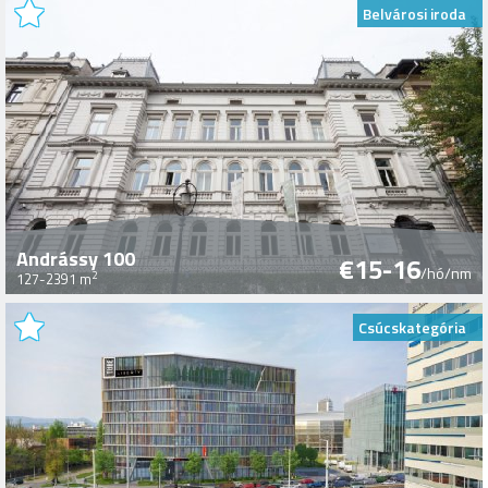
Belvárosi iroda
Andrássy 100
€15-16
/hó/nm
2
127-2391 m
Csúcskategória