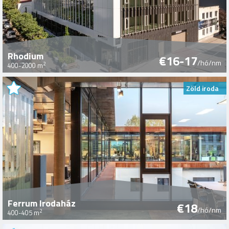
Rhodium
€16-17
/hó/nm
2
400-2000 m
Zöld iroda
Ferrum Irodaház
€18
/hó/nm
2
400-405 m