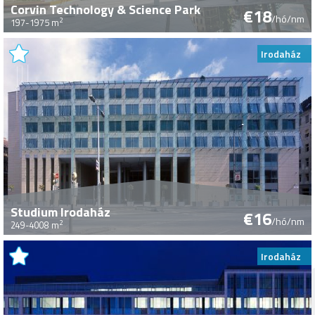
Corvin Technology & Science Park
€18
/hó/nm
2
197-1975 m
Irodaház
Studium Irodaház
€16
/hó/nm
2
249-4008 m
Irodaház