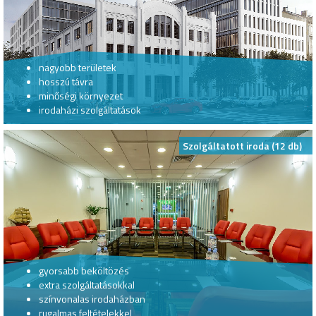
nagyobb területek
hosszú távra
minőségi környezet
irodaházi szolgáltatások
Szolgáltatott iroda (12 db)
gyorsabb beköltözés
extra szolgáltatásokkal
színvonalas irodaházban
rugalmas feltételekkel