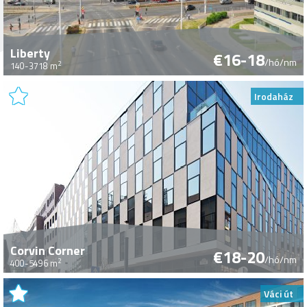
Liberty
€16-18
/hó/nm
2
140-3718 m
Irodaház
Corvin Corner
€18-20
/hó/nm
2
400-5496 m
Váci út