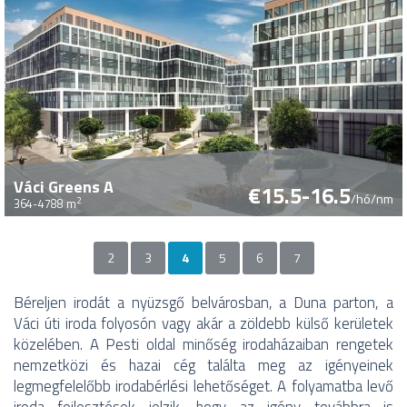
Váci Greens A
€15.5-16.5
/hó/nm
2
364-4788 m
2
3
4
5
6
7
Oldalak
Béreljen irodát a nyüzsgő belvárosban, a Duna parton, a
Váci úti iroda folyosón vagy akár a zöldebb külső kerületek
közelében. A Pesti oldal minőség irodaházaiban rengetek
nemzetközi és hazai cég találta meg az igényeinek
legmegfelelőbb irodabérlési lehetőséget. A folyamatba levő
iroda fejlesztések jelzik, hogy az igény továbbra is