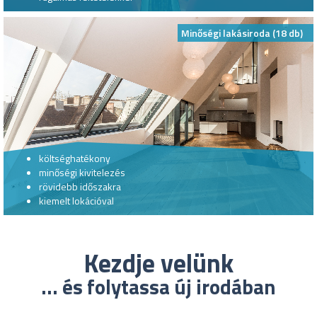
Minőségi lakásiroda (18 db)
költséghatékony
minőségi kivitelezés
rövidebb időszakra
kiemelt lokációval
Kezdje velünk
... és folytassa új irodában