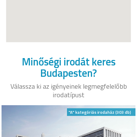
Minőségi irodát keres
Budapesten?
Válassza ki az igényeinek legmegfelelőbb
irodatípust
"A" kategóriás irodaház (303 db)