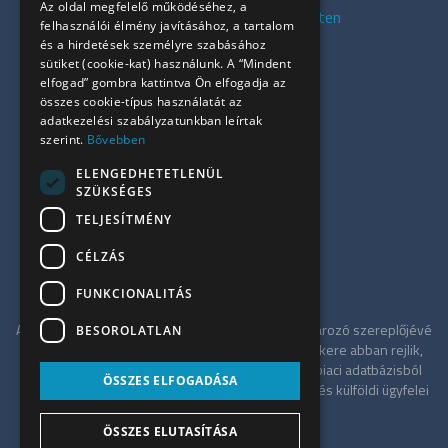
Az oldal megfelelő működéséhez, a
Kiadó presztízs irodák Budapesten
felhasználói élmény javításához, a tartalom
Kiadó azonnali irodák
és a hirdetések személyre szabásához
sütiket (cookie-kat) használunk. A “Mindent
Összes iroda
elfogad” gombra kattintva Ön elfogadja az
Szolgáltatásaink
összes cookie-típus használatát az
Referenciák
adatkezelési szabályzatunkban leírtak
szerint.
Bővebben
Kapcsolat
Irodapiaci hírek
ELENGEDHETETLENÜL
SZÜKSÉGES
+36 30 949 9709
TELJESÍTMÉNY
info@ujiroda.hu
CÉLZÁS
www.ujiroda.hu
FUNKCIONALITÁS
Az ÚjIroda a Tower-International tagjaként meghatározó szereplőjévé
BESOROLATLAN
vált a budapesti irodapiacnak. Szolgáltatásának sikere abban rejlik,
hogy független tanácsadóként a teljes irodaház-piaci adatbázisból
ÖSSZES ELFOGADÁSA
merítve a legkedvezőbb alkupozíciót kínálja hazai és külföldi ügyfelei
számára.
ÖSSZES ELUTASÍTÁSA