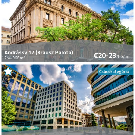
Andrássy 12 (Krausz Palota)
€20-23
/hó/nm
2
254-966 m
Csúcskategória