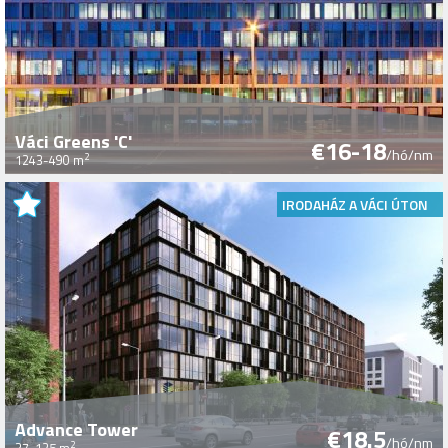
Váci Greens 'C'
€16-18
/hó/nm
2
1243-490 m
IRODAHÁZ A VÁCI ÚTON
Advance Tower
€18.5
/hó/nm
2