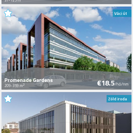
37-125 m
Váci út
Promenade Gardens
€18.5
/hó/nm
2
209-359 m
Zöld iroda