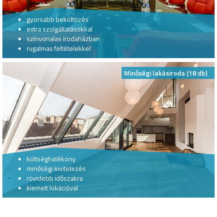
gyorsabb beköltözés
extra szolgáltatásokkal
színvonalas irodaházban
rugalmas feltételekkel
Minőségi lakásiroda (18 db)
költséghatékony
minőségi kivitelezés
rövidebb időszakra
kiemelt lokációval