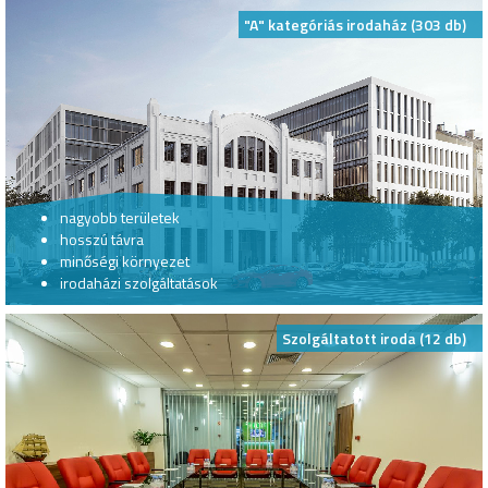
"A" kategóriás irodaház (303 db)
nagyobb területek
hosszú távra
minőségi környezet
irodaházi szolgáltatások
Szolgáltatott iroda (12 db)