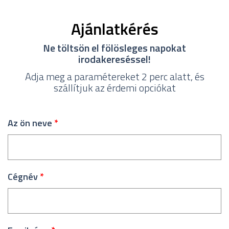
Ajánlatkérés
Ne töltsön el fölösleges napokat
irodakereséssel!
Adja meg a paramétereket 2 perc alatt, és
szállítjuk az érdemi opciókat
Az ön neve
*
Cégnév
*