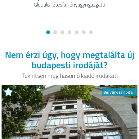
Globális létesítményügyi igazgató
Nem érzi úgy, hogy megtalálta új
budapesti irodáját?
Tekintsen meg hasonló kiadó irodákat:
Belvárosi iroda