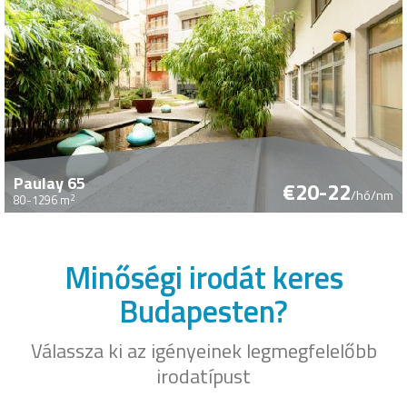
Paulay 65
€20-22
/hó/nm
2
80-1296 m
Minőségi irodát keres
Budapesten?
Válassza ki az igényeinek legmegfelelőbb
irodatípust