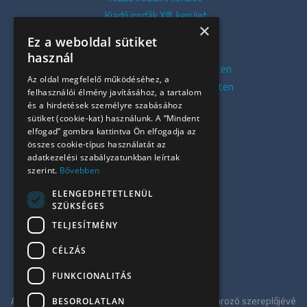
Kiadó irodák XIII. kerület
×
Kiadó irodák V. kerület
Ez a weboldal sütiket
Kiadó irodák XI. kerület
használ
Kiadó belvárosi irodák Budapesten
Az oldal megfelelő működéséhez, a
Kiadó presztízs irodák Budapesten
felhasználói élmény javításához, a tartalom
Kiadó azonnali irodák
és a hirdetések személyre szabásához
sütiket (cookie-kat) használunk. A “Mindent
Összes iroda
elfogad” gombra kattintva Ön elfogadja az
Szolgáltatásaink
összes cookie-típus használatát az
Referenciák
adatkezelési szabályzatunkban leírtak
szerint.
Bővebben
Kapcsolat
Irodapiaci hírek
ELENGEDHETETLENÜL
SZÜKSÉGES
+36 30 949 9709
TELJESÍTMÉNY
info@ujiroda.hu
CÉLZÁS
www.ujiroda.hu
FUNKCIONALITÁS
Az ÚjIroda a Tower-International tagjaként meghatározó szereplőjévé
BESOROLATLAN