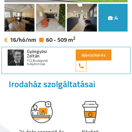
:4
2
16/hó/nm
60 - 509 m
Gyöngyösi
Ajánlatkérés
Zoltán
TCLBudapest
tulajdonosa
+36 30 949 9
Irodaház szolgáltatásai
24 órás recepció és
Kávézó