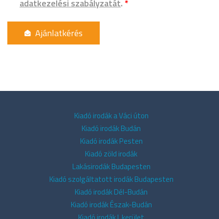
adatkezelési szabályzatát
.
*
Kiadó irodák a Váci úton
Kiadó irodák Budán
Kiadó irodák Pesten
Kiadó zöld irodák
Lakásirodák Budapesten
Kiadó szolgáltatott irodák Budapesten
Kiadó irodák Dél-Budán
Kiadó irodák Észak-Budán
Kiadó irodák I. kerület