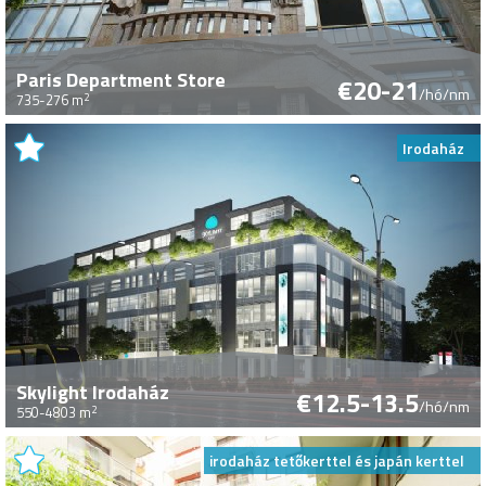
Paris Department Store
€20-21
/hó/nm
2
735-276 m
Irodaház
Skylight Irodaház
€12.5-13.5
/hó/nm
2
550-4803 m
irodaház tetőkerttel és japán kerttel