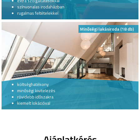
extra szolgáltatásokkal
színvonalas irodaházban
rugalmas feltételekkel
Minőségi lakásiroda (18 db)
költséghatékony
minőségi kivitelezés
rövidebb időszakra
kiemelt lokációval
Ajánlatkérés