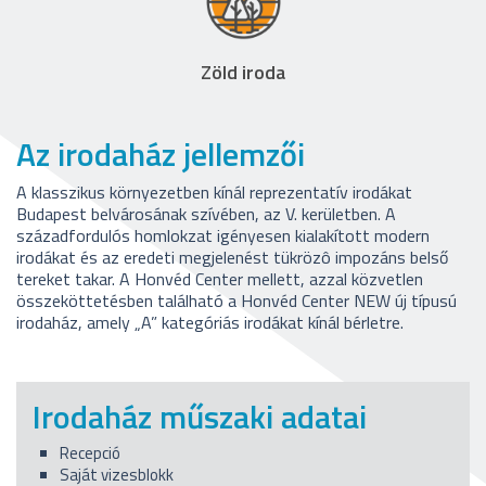
Zöld iroda
Az irodaház jellemzői
A klasszikus környezetben kínál reprezentatív irodákat
Budapest belvárosának szívében, az V. kerületben. A
századfordulós homlokzat igényesen kialakított modern
irodákat és az eredeti megjelenést tükrözô impozáns belső
tereket takar. A Honvéd Center mellett, azzal közvetlen
összeköttetésben található a Honvéd Center NEW új típusú
irodaház, amely „A” kategóriás irodákat kínál bérletre.
Irodaház műszaki adatai
Recepció
Saját vizesblokk