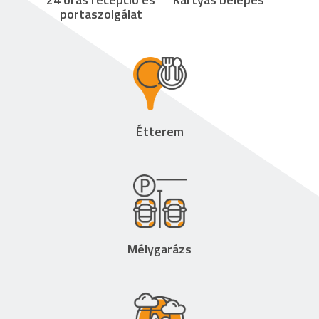
portaszolgálat
Étterem
Mélygarázs