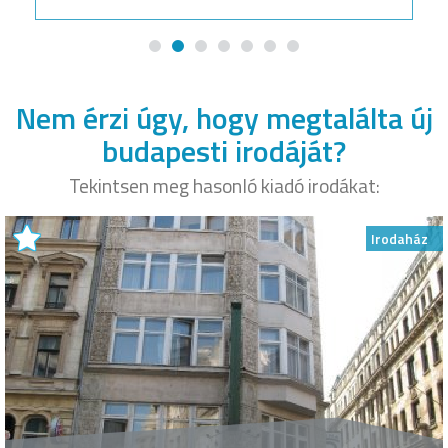
Nem érzi úgy, hogy megtalálta új
budapesti irodáját?
Tekintsen meg hasonló kiadó irodákat:
Irodaház