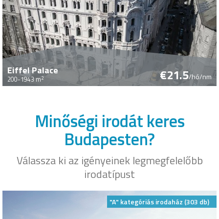
Eiffel Palace
€21.5
/hó/nm
2
200-1943 m
Minőségi irodát keres
Budapesten?
Válassza ki az igényeinek legmegfelelőbb
irodatípust
"A" kategóriás irodaház (303 db)