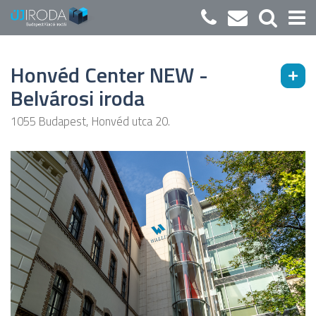
Honvéd Center NEW -
Belvárosi iroda
1055 Budapest, Honvéd utca 20.