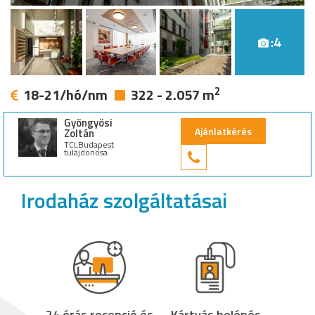
:4
2
18-21/hó/nm
322 - 2.057 m
Gyöngyösi
Ajánlatkérés
Zoltán
TCLBudapest
tulajdonosa
+36 30 949 9
Irodaház szolgáltatásai
24 órás recepció és
Kártyás belépés