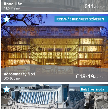
Anna Ház
€11
/hó/nm
2
112-112 m
IRODAHÁZ BUDAPEST SZÍVÉBEN
Vörösmarty No1.
€18-19
/hó/nm
2
600-900 m
Belvárosi iroda