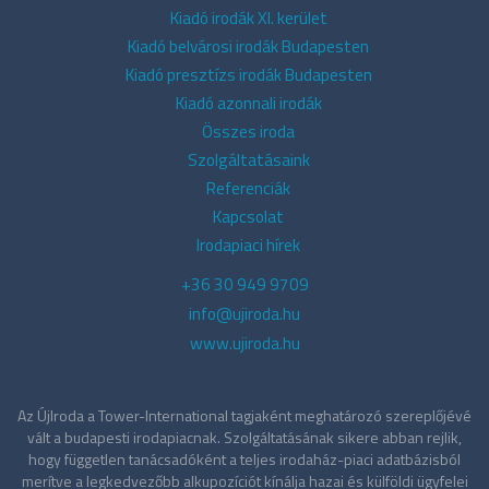
Kiadó irodák XI. kerület
Kiadó belvárosi irodák Budapesten
Kiadó presztízs irodák Budapesten
Kiadó azonnali irodák
Összes iroda
Szolgáltatásaink
Referenciák
Kapcsolat
Irodapiaci hírek
+36 30 949 9709
info@ujiroda.hu
www.ujiroda.hu
Az ÚjIroda a Tower-International tagjaként meghatározó szereplőjévé
vált a budapesti irodapiacnak. Szolgáltatásának sikere abban rejlik,
hogy független tanácsadóként a teljes irodaház-piaci adatbázisból
merítve a legkedvezőbb alkupozíciót kínálja hazai és külföldi ügyfelei