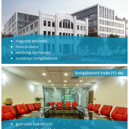
nagyobb területek
hosszú távra
minőségi környezet
irodaházi szolgáltatások
Szolgáltatott iroda (12 db)
gyorsabb beköltözés