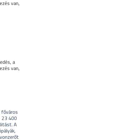
yezés van,
edés, a
yezés van,
a főváros
t 23 400
itást. A
ópályák,
 vonzerőt