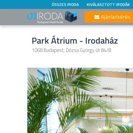
ÖSSZES IRODA
KIVÁLASZTOTT IRODÁK
Ajánlatkérés
Park Átrium - Irodaház
1068 Budapest, Dózsa György út 84/B