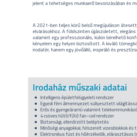
jelent a tehetséges munkaerő bevonzásában és m
A 2021-ben teljes körű belső megújuláson átesett 
elvárásokhoz. A földszinten újjászületett, elegáns
valamint egy professzionális, külön bérelhető konf
kényelem egy helyen biztosított. A kiváló tömegk
irodatér, hanem egy jövőálló, inspiráló és preszt
Irodaház műszaki adatai
Intelligens épületfelügyeleti rendszer
Egyedi fém álmennyezet süllyesztett világítássa
Erős és gyengeáramú valamint telekommunikáci
4 csöves hűtő/fűtő fan–coil rendszer
Biztonsági, ellenőrzött beléptetés
Minőségi anyagokkal, felszerelt vizesblokkok és
Elektronikus füst és hőérzékelők, elárasztásos (s