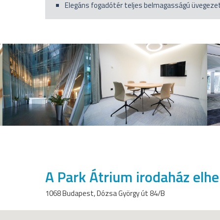
Elegáns fogadótér teljes belmagasságú üvegeze
A Park Átrium irodaház elh
1068 Budapest, Dózsa György út 84/B