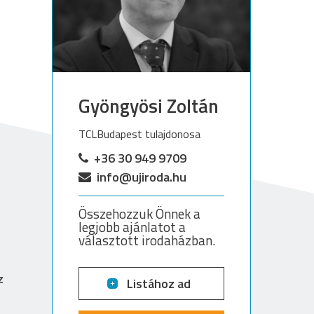
Gyöngyösi Zoltán
TCLBudapest tulajdonosa
+36 30 949 9709
info@ujiroda.hu
Összehozzuk Önnek a
legjobb ajánlatot a
választott irodaházban.
z
Listához ad