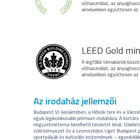
vízhasználat, az anyaghaszn
amelyekben együttesen az 
LEED Gold minő
A legfőbb témakörök között
vízhasználat, az anyaghaszn
amelyekben együttesen az 
Az irodaház jellemzői
Budapest VI. kerületében, a Hősök tere és a Váro
egyik legikonikusabb prémium irodaháza. A kortárs 
négyzetméternyi bérelhető területet kínál, tökélet
zöld környezet és a szomszédos Liget Budapest pro
sportpályák és kulturális intézmények – egyedülál