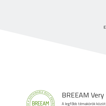
E
BREEAM Very G
A legfőbb témakörök között