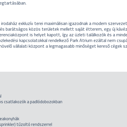
egtartásában.
irodaház exkluzív terei maximálisan igazodnak a modern szervezet
 és barátságos közös területek mellett saját étterem, egy új kávé
erenciaközpont is helyet kapott, így az üzleti találkozók és a mind
özlekedési kapcsolatokkal rendelkező Park Atrium ezáltal nem csup
ízsnövelő vállalati központ a legmagasabb minőséget kereső cégek s
l
ós csatlakozók a padlódobozokban
 teakonyhák
prinkler) tűzoltó rendszerrel