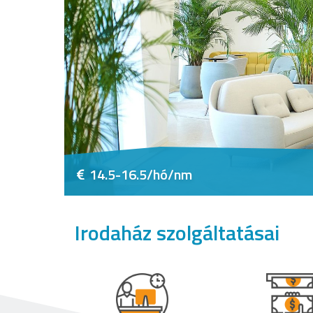
14.5-16.5/hó/nm
Irodaház szolgáltatásai