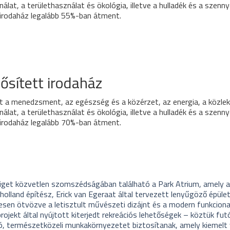
álat, a területhasználat és ökológia, illetve a hulladék és a szenn
irodaház legalább 55%-ban átment.
sített irodaház
 a menedzsment, az egészség és a közérzet, az energia, a közlek
álat, a területhasználat és ökológia, illetve a hulladék és a szenn
irodaház legalább 70%-ban átment.
sliget közvetlen szomszédságában található a Park Atrium, amely 
holland építész, Erick van Egeraat által tervezett lenyűgöző épüle
esen ötvözve a letisztult művészeti dizájnt és a modern funkcional
jekt által nyújtott kiterjedt rekreációs lehetőségek – köztük fut
ló, természetközeli munkakörnyezetet biztosítanak, amely kiemelt