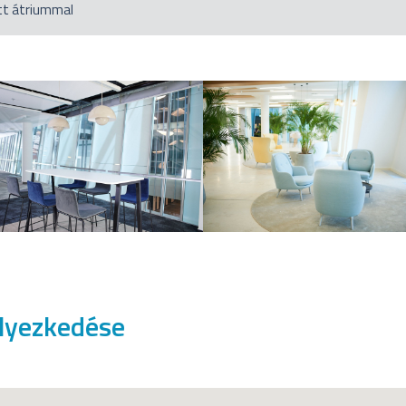
tt átriummal
elyezkedése