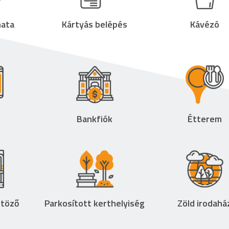
ata
Kártyás belépés
Kávézó
Bankfiók
Étterem
ltöző
Parkosított kerthelyiség
Zöld irodahá