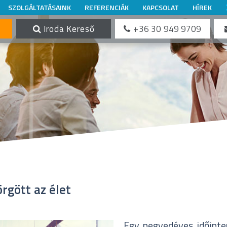
SZOLGÁLTATÁSAINK
REFERENCIÁK
KAPCSOLAT
HÍREK
Iroda Kereső
+36 30 949 9709
rgött az élet
Egy negyedéves időinte