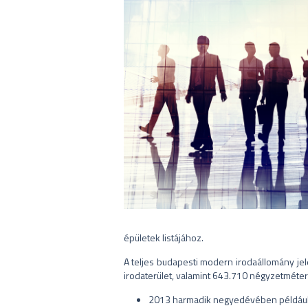
épületek listájához.
A teljes budapesti modern irodaállomány je
irodaterület, valamint 643.710 négyzetméter s
2013 harmadik negyedévében például 1