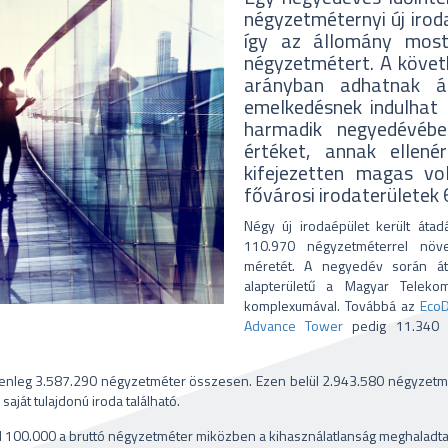
négyzetméternyi új iroda
így az állomány mosta
négyzetmétert. A követ
arányban adhatnak á
emelkedésnek indulhat 
harmadik negyedévéb
értéket, annak ellen
kifejezetten magas vo
fővárosi irodaterületek 
Négy új irodaépület került át
110.970 négyzetméterrel növ
méretét. A negyedév során át
alapterületű a Magyar Teleko
komplexumával. Továbbá az
Eco
Advance Tower
pedig 11.340 né
lenleg 3.587.290 négyzetméter összesen. Ezen belül 2.943.580 négyzetmé
aját tulajdonú iroda található.
00.000 a bruttó négyzetméter miközben a kihasználatlanság meghaladta 