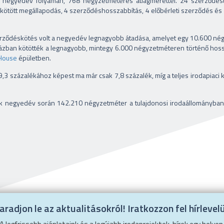
 a negyedév folyamán, 768 négyzetméteres átlagmérettel. 24 szerződé
el kötött megállapodás, 4 szerződéshosszabbítás, 4 előbérleti szerződés és 1
erződéskötés volt a negyedév legnagyobb átadása, amelyet egy 10.600 nég
ázban kötötték a legnagyobb, mintegy 6.000 négyzetméteren történő hos
House
épületben.
,3 százalékához képest ma már csak 7,8 százalék, míg a teljes irodapiaci k
k negyedév során 142.210 négyzetméter a tulajdonosi irodaállományban b
radjon le az aktualitásokról! Iratkozzon fel hírlevel