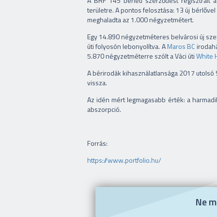
A BRF 145 bérleti szerződést regisztrált
területre. A pontos felosztása: 13 új bérlőv
meghaladta az 1.000 négyzetmétert.
Egy 14.890 négyzetméteres belvárosi új sz
úti folyosón lebonyolítva. A
Maros BC
irodah
5.870 négyzetméterre szólt a Váci úti
White 
A bérirodák kihasználatlansága 2017 utolsó 9
vissza.
Az idén mért legmagasabb érték: a harmadi
abszorpció.
Forrás:
https://www.portfolio.hu/
Ne ma