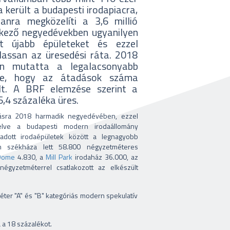
 került a budapesti irodapiacra,
nra megközelíti a 3,6 millió
kező negyedévekben ugyanilyen
t újabb épületeket és ezzel
lassan az üresedési ráta. 2018
en mutatta a legalacsonyabb
ére, hogy az átadások száma
lt. A BRF elemzése szerint a
6,4 százaléka üres.
adásra 2018 harmadik negyedévében, ezzel
elve a budapesti modern irodaállomány
adott irodaépületek között a legnagyobb
m székháza lett 58.800 négyzetméteres
Dome
4.830, a
Mill Park
irodaház 36.000, az
gyzetméterrel csatlakozott az elkészült
ter "A" és "B" kategóriás modern spekulatív
a 18 százalékot.