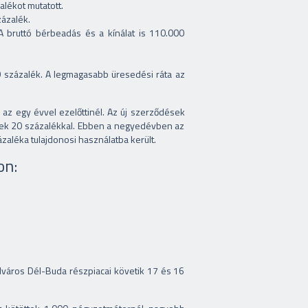
lékot mutatott.
ázalék.
 bruttó bérbeadás és a kínálat is 110.000
,9 százalék. A legmagasabb üresedési ráta az
z egy évvel ezelőttinél. Az új szerződések
tek 20 százalékkal. Ebben a negyedévben az
zaléka tulajdonosi használatba került.
on:
elváros Dél-Buda részpiacai követik 17 és 16