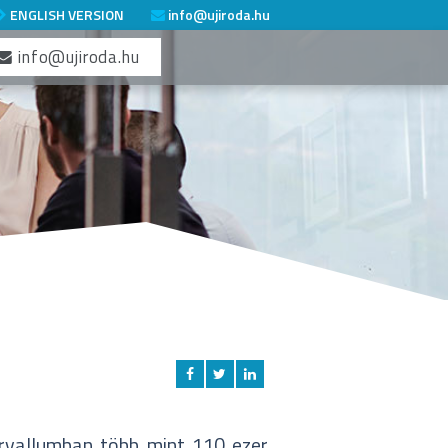
ENGLISH VERSION
info@ujiroda.hu
info@ujiroda.hu
rvallumban több mint 110 ezer