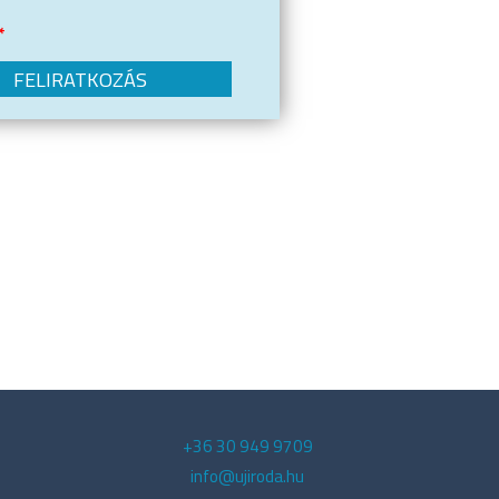
.
*
+36 30 949 9709
info@ujiroda.hu