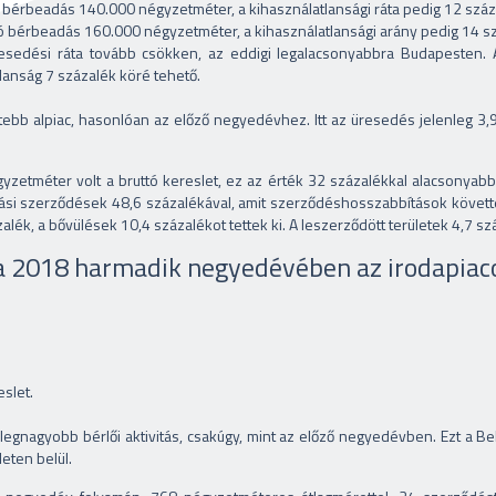
érbeadás 140.000 négyzetméter, a kihasználatlansági ráta pedig 12 száza
bérbeadás 160.000 négyzetméter, a kihasználatlansági arány pedig 14 sz
edési ráta tovább csökken, az eddigi legalacsonyabbra Budapesten. A
anság 7 százalék köré tehető.
ettebb alpiac, hasonlóan az előző negyedévhez. Itt az üresedés jelenleg 3
tméter volt a bruttó kereslet, ez az érték 32 százalékkal alacsonyabb a
dási szerződések 48,6 százalékával, amit szerződéshosszabbítások követ
lék, a bővülések 10,4 százalékot tettek ki. A leszerződött területek 4,7 szá
a 2018 harmadik negyedévében az irodapiac
slet.
a legnagyobb bérlői aktivitás, csakúgy, mint az előző negyedévben. Ezt a B
eten belül.