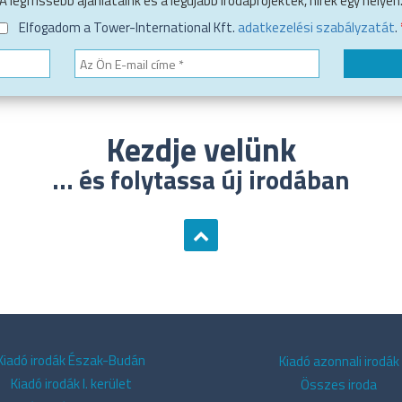
A legfrissebb ajánlataink és a legújabb irodaprojektek, hírek egy helyen
Elfogadom a Tower-International Kft.
adatkezelési szabályzatát
.
Kezdje velünk
... és folytassa új irodában
Kiadó irodák Észak-Budán
Kiadó azonnali irodák
Kiadó irodák I. kerület
Összes iroda