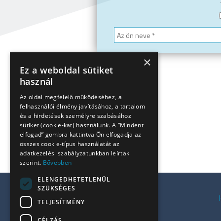
×
Ez a weboldal sütiket
használ
Az oldal megfelelő működéséhez, a
felhasználói élmény javításához, a tartalom
és a hirdetések személyre szabásához
sütiket (cookie-kat) használunk. A “Mindent
elfogad” gombra kattintva Ön elfogadja az
összes cookie-típus használatát az
adatkezelési szabályzatunkban leírtak
szerint.
Bővebben
ELENGEDHETETLENÜL
SZÜKSÉGES
Kiadó irodák a Váci úton
TELJESÍTMÉNY
Kiadó irodák Budán
CÉLZÁS