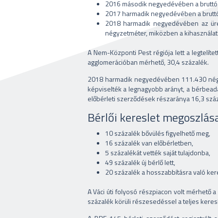
2016 második negyedévében a bruttó b
2017 harmadik negyedévében a bruttó 
2018 harmadik negyedévében az üres
négyzetméter, miközben a kihasználatl
A Nem-Központi Pest régiója lett a legtelít
agglomerációban mérhető, 30,4 százalék.
2018 harmadik negyedévében 111.430 négyze
képviselték a legnagyobb arányt, a bérbea
előbérleti szerződések részaránya 16,3 száza
Bérlői kereslet megoszlás
10 százalék bővülés figyelhető meg,
16 százalék van előbérletben,
5 százalékát vették saját tulajdonba,
49 százalék új bérlő lett,
20 százalék a hosszabbításra való kere
A Váci úti folyosó részpiacon volt mérhető 
százalék körüli részesedéssel a teljes keresl