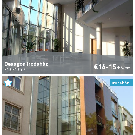
Dexagon Irodaház
€14-15
/hó/nm
2
310-310 m
Irodaház