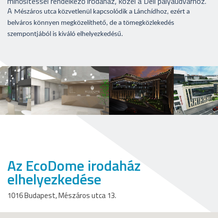
minősítéssel rendelkező irodaház, közel a Déli pályaudvarhoz.
A
Mészáros utca közvetlenül kapcsolódik a Lánchídhoz, ezért a
belváros könnyen megközelíthető, de a tömegközlekedés
szempontjából is kiváló elhelyezkedésű.
Az EcoDome irodaház
elhelyezkedése
1016 Budapest, Mészáros utca 13.