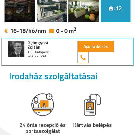
:12
2
16-18/hó/nm
0 - 0 m
Gyöngyösi
Ajánlatkérés
Zoltán
TCLBudapest
tulajdonosa
+36 30 949 9
Irodaház szolgáltatásai
24 órás recepció és
Kártyás belépés
portaszolgálat