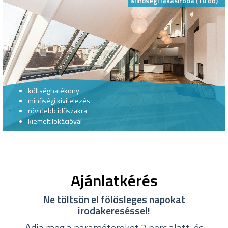
Minőségi lakásiroda (18 db)
költséghatékony
minőségi kivitelezés
rövidebb időszakra
kiemelt lokációval
Ajánlatkérés
Ne töltsön el fölösleges napokat
irodakereséssel!
Adja meg a paramétereket 2 perc alatt, és