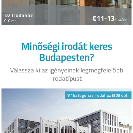
D2 Irodaház
€11-13
/hó/nm
2
0-0 m
Minőségi irodát keres
Budapesten?
Válassza ki az igényeinek legmegfelelőbb
irodatípust
"A" kategóriás irodaház (303 db)