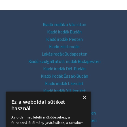
Kiadó irodák a Váci úton
Kiadó irodák Budán
Kiadó irodák Pesten
Kiadó zöld irodák
Lakásirodák Budapesten
Kiadó szolgáltatott irodák Budapesten
Kiadó irodák Dél-Budán
Kiadó irodák Észak-Budán
Kiadó irodák I. kerület
Kiadó irodák XIII. kerület
×
Kiadó irodák V. kerület
Ez a weboldal sütiket
Kiadó irodák XI. kerület
használ
Kiadó belvárosi irodák Budapesten
Az oldal megfelelő működéséhez, a
Kiadó presztízs irodák Budapesten
felhasználói élmény javításához, a tartalom