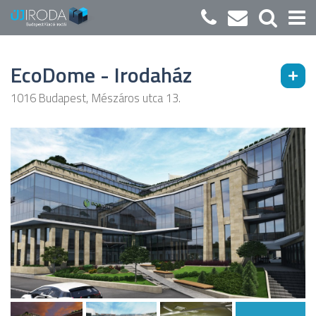
EcoDome - Irodaház
1016 Budapest, Mészáros utca 13.