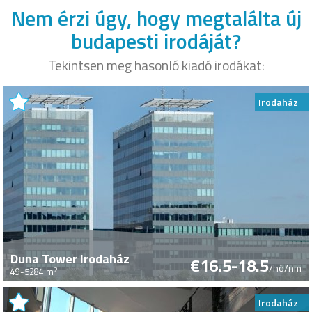
Nem érzi úgy, hogy megtalálta új
budapesti irodáját?
Tekintsen meg hasonló kiadó irodákat:
Irodaház
Duna Tower Irodaház
€16.5-18.5
/hó/nm
2
49-5284 m
Irodaház