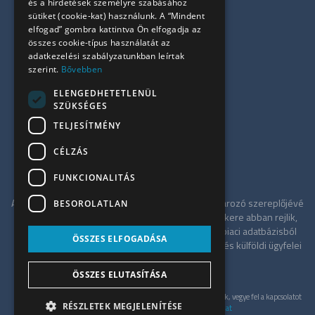
Kiadó azonnali irodák
és a hirdetések személyre szabásához
sütiket (cookie-kat) használunk. A “Mindent
Összes iroda
elfogad” gombra kattintva Ön elfogadja az
Szolgáltatásaink
összes cookie-típus használatát az
Referenciák
adatkezelési szabályzatunkban leírtak
szerint.
Bővebben
Kapcsolat
Irodapiaci hírek
ELENGEDHETETLENÜL
SZÜKSÉGES
+36 30 949 9709
TELJESÍTMÉNY
info@ujiroda.hu
CÉLZÁS
www.ujiroda.hu
FUNKCIONALITÁS
Az ÚjIroda a Tower-International tagjaként meghatározó szereplőjévé
BESOROLATLAN
vált a budapesti irodapiacnak. Szolgáltatásának sikere abban rejlik,
hogy független tanácsadóként a teljes irodaház-piaci adatbázisból
ÖSSZES ELFOGADÁSA
merítve a legkedvezőbb alkupozíciót kínálja hazai és külföldi ügyfelei
számára.
ÖSSZES ELUTASÍTÁSA
Gyöngyösi
Ajánlatkérés
Zoltán
© UjIroda 2026. Minden jog fenntartva. Konkrét ajánlatért, kérjük, vegye fel a kapcsolatot
TCLBudapest
RÉSZLETEK MEGJELENÍTÉSE
velünk személyesen.
Adatkezelési szabályzat
tulajdonosa