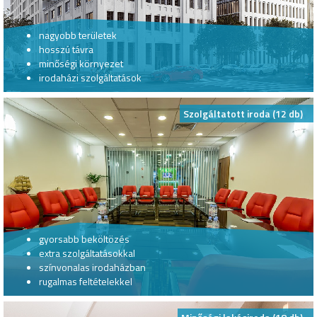
nagyobb területek
hosszú távra
minőségi környezet
irodaházi szolgáltatások
Szolgáltatott iroda (12 db)
gyorsabb beköltözés
extra szolgáltatásokkal
színvonalas irodaházban
rugalmas feltételekkel