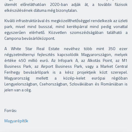
ütemét előreláthatóan 2020-ban adják át, a további fázisok
elkészülésének dátuma még bizonytalan.
Kiváló infrastruktúrával és megközelíthetőséggel rendelkezik az üzleti
park, mivel mind busszal, mind kerékpárral mind pedig vonattal
egyszerűen elérhető. Közvetlen szomszédságában található a
Campona bevásárlóközpont.
A White Star Real Estate nevéhez több mint 350 ezer
négyzetméternyi fejlesztés kapcsolódik Magyarországon, melyek
értéke 450 millió euró. Az Infopark A, az Alkotás Point, az M1
Business Park, az Airport Business Park, vagy a Market Central
Ferihegy bevásárlópark is a kész projektjeik közt szerepel.
Magyarország mellett a közép-kelet európai régióban
Lengyelországban, Csehországban, Szlovákiában és Romániában is
jelen van a cég.
Forrás:
Magyarépítők