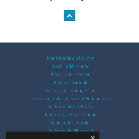
Kiadó irodák a Váci úton
Kiadó irodák Budán
Kiadó irodák Pesten
Kiadó zöld irodák
Lakásirodák Budapesten
Kiadó szolgáltatott irodák Budapesten
Kiadó irodák Dél-Budán
Kiadó irodák Észak-Budán
Kiadó irodák I. kerület
Kiadó irodák XIII. kerület
×
Kiadó irodák V. kerület