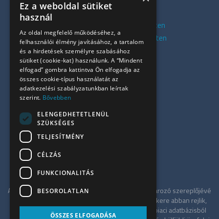
Ez a weboldal sütiket
Kiadó irodák XI. kerület
használ
Kiadó belvárosi irodák Budapesten
Az oldal megfelelő működéséhez, a
Kiadó presztízs irodák Budapesten
felhasználói élmény javításához, a tartalom
Kiadó azonnali irodák
és a hirdetések személyre szabásához
sütiket (cookie-kat) használunk. A “Mindent
Összes iroda
elfogad” gombra kattintva Ön elfogadja az
Szolgáltatásaink
összes cookie-típus használatát az
Referenciák
adatkezelési szabályzatunkban leírtak
szerint.
Bővebben
Kapcsolat
Irodapiaci hírek
ELENGEDHETETLENÜL
SZÜKSÉGES
+36 30 949 9709
TELJESÍTMÉNY
info@ujiroda.hu
CÉLZÁS
www.ujiroda.hu
FUNKCIONALITÁS
Az ÚjIroda a Tower-International tagjaként meghatározó szereplőjévé
BESOROLATLAN
vált a budapesti irodapiacnak. Szolgáltatásának sikere abban rejlik,
hogy független tanácsadóként a teljes irodaház-piaci adatbázisból
ÖSSZES ELFOGADÁSA