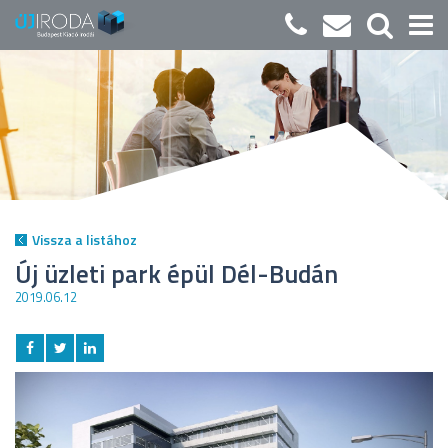
Vissza a listához
Új üzleti park épül Dél-Budán
2019.06.12