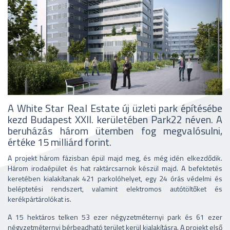
A White Star Real Estate új üzleti park építésébe
kezd Budapest XXII. kerületében Park22 néven. A
beruházás három ütemben fog megvalósulni,
értéke 15 milliárd forint.
A projekt három fázisban épül majd meg, és még idén elkezdődik.
Három irodaépület és hat raktárcsarnok készül majd. A befektetés
keretében kialakítanak 421 parkolóhelyet, egy 24 órás védelmi és
beléptetési rendszert, valamint elektromos autótöltőket és
kerékpártárolókat is.
A 15 hektáros telken 53 ezer négyzetméternyi park és 61 ezer
négyzetméternyi bérbeadható terület kerül kialakításra. A projekt első