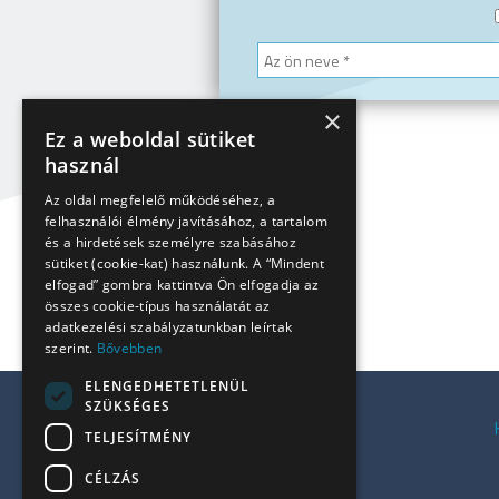
×
Ez a weboldal sütiket
használ
Az oldal megfelelő működéséhez, a
felhasználói élmény javításához, a tartalom
és a hirdetések személyre szabásához
sütiket (cookie-kat) használunk. A “Mindent
elfogad” gombra kattintva Ön elfogadja az
összes cookie-típus használatát az
adatkezelési szabályzatunkban leírtak
szerint.
Bővebben
ELENGEDHETETLENÜL
SZÜKSÉGES
Kiadó irodák a Váci úton
TELJESÍTMÉNY
Kiadó irodák Budán
CÉLZÁS
Kiadó irodák Pesten