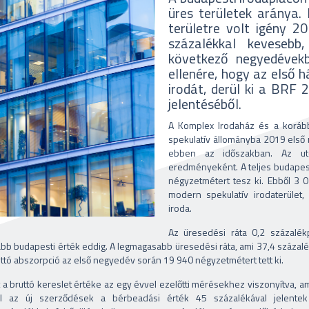
üres területek aránya.
területre volt igény 2
százalékkal kevesebb
következő negyedévek
ellenére, hogy az első
irodát, derül ki a BRF 
jelentéséből.
A Komplex Irodaház és a korább
spekulatív állományba 2019 első
ebben az időszakban. Az utó
eredményeként. A teljes budapes
négyzetmétert tesz ki. Ebből 3 
modern spekulatív irodaterület
iroda.
Az üresedési ráta 0,2 százalék
yabb budapesti érték eddig. A legmagasabb üresedési ráta, ami 37,4 százal
ttó abszorpció az első negyedév során 19 940 négyzetmétert tett ki.
a bruttó kereslet értéke az egy évvel ezelőtti mérésekhez viszonyítva, am
ül az új szerződések a bérbeadási érték 45 százalékával jelent