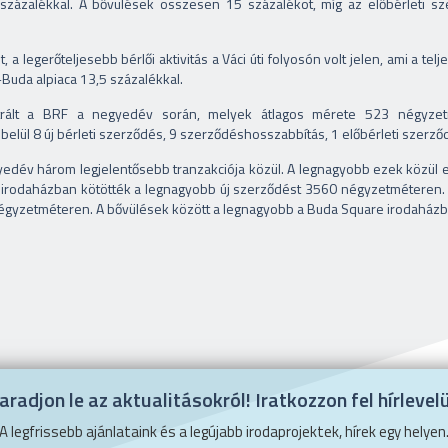
zázalékkal. A bővülések összesen 15 százalékot, míg az előbérleti sz
 a legerőteljesebb bérlői aktivitás a Váci úti folyosón volt jelen, ami a te
-Buda alpiaca 13,5 százalékkal.
trált a BRF a negyedév során, melyek átlagos mérete 523 négyzet
lül 8 új bérleti szerződés, 9 szerződéshosszabbítás, 1 előbérleti szerződ
 negyedév három legjelentősebb tranzakciója közül. A legnagyobb ezek közü
 irodaházban kötötték a legnagyobb új szerződést 3560 négyzetméteren. 
0 négyzetméteren. A bővülések között a legnagyobb a Buda Square irodaház
radjon le az aktualitásokról! Iratkozzon fel hírlevel
A legfrissebb ajánlataink és a legújabb irodaprojektek, hírek egy helyen