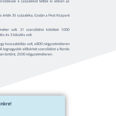
erződések 4 százalékot tettek ki ebben az
ljes érték 35 százaléka. Ezután a Pest Központ
méter volt. 21 szerződést kötöttek 1000
és és 3 bővülés volt.
l egy hosszabbítás volt, 4800 négyzetméteren
A legnagyobb előbérleti szerződést a Nordic
ban történt, 2500 négyzetméteren.
ünkre!
.