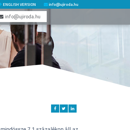
ENGLISH VERSION
info@ujiroda.hu
info@ujiroda.hu
 mindössze 7,1 százalékon áll az