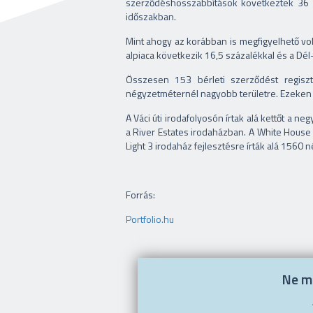
szerződéshosszabbítások következtek 36 s
időszakban.
Mint ahogy az korábban is megfigyelhető volt,
alpiaca következik 16,5 százalékkal és a Dél
Összesen 153 bérleti szerződést regisz
négyzetméternél nagyobb területre. Ezeken be
A Váci úti irodafolyosón írtak alá kettőt a
a River Estates irodaházban. A White House
Light 3 irodaház fejlesztésre írták alá 156
Forrás:
Portfolio.hu
Ne ma