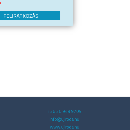
*
+36 30 949 9709
info@ujiroda.hu
www.ujiroda.hu