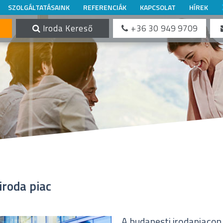
SZOLGÁLTATÁSAINK
REFERENCIÁK
KAPCSOLAT
HÍREK
Iroda Kereső
+36 30 949 9709
iroda piac
A budapesti irodapiacon