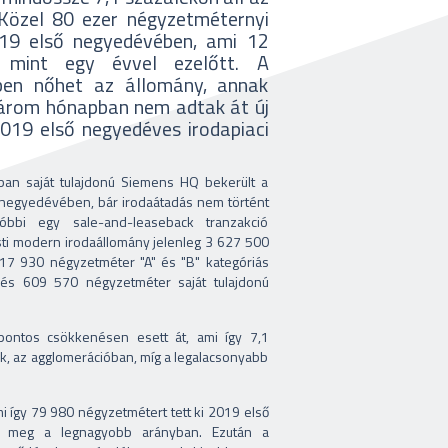
 Közel 80 ezer négyzetméternyi
019 első negyedévében, ami 12
, mint egy évvel ezelőtt. A
ben nőhet az állomány, annak
 három hónapban nem adtak át új
2019 első negyedéves irodapiaci
an saját tulajdonú Siemens HQ bekerült a
 negyedévében, bár irodaátadás nem történt
bbi egy sale-and-leaseback tranzakció
ti modern irodaállomány jelenleg 3 627 500
017 930 négyzetméter "A" és "B" kategóriás
, és 609 570 négyzetméter saját tulajdonú
pontos csökkenésen esett át, ami így 7,1
ék, az agglomerációban, míg a legalacsonyabb
i így 79 980 négyzetmétert tett ki 2019 első
ek meg a legnagyobb arányban. Ezután a