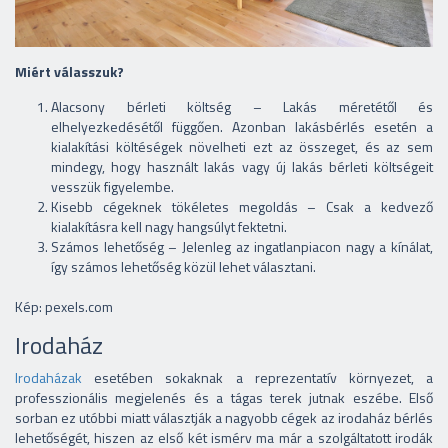
Miért válasszuk?
Alacsony bérleti költség – Lakás méretétől és
elhelyezkedésétől függően. Azonban lakásbérlés esetén a
kialakítási költéségek növelheti ezt az összeget, és az sem
mindegy, hogy használt lakás vagy új lakás bérleti költségeit
vesszük figyelembe.
Kisebb cégeknek tökéletes megoldás – Csak a kedvező
kialakításra kell nagy hangsúlyt fektetni.
Számos lehetőség – Jelenleg az ingatlanpiacon nagy a kínálat,
így számos lehetőség közül lehet választani.
Kép: pexels.com
Irodaház
Irodaházak
esetében sokaknak a reprezentatív környezet, a
professzionális megjelenés és a tágas terek jutnak eszébe. Első
sorban ez utóbbi miatt választják a nagyobb cégek az irodaház bérlés
lehetőségét, hiszen az első két ismérv ma már a szolgáltatott irodák