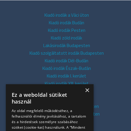
Kiadó irodák a Váci úton
Kiadó irodák Budán
Kiadó irodák Pesten
Kiadó zöld irodák
Lakásirodák Budapesten
Kiadó szolgáltatott irodák Budapesten
Kiadó irodák Dél-Budán
Kiadó irodák Észak-Budán
Kiadó irodák I. kerület
Kiadó irodák XIII. kerület
×
Kiadó irodák V. kerület
Ez a weboldal sütiket
Kiadó irodák XI. kerület
használ
Kiadó belvárosi irodák Budapesten
Az oldal megfelelő működéséhez, a
Kiadó presztízs irodák Budapesten
felhasználói élmény javításához, a tartalom
Kiadó azonnali irodák
és a hirdetések személyre szabásához
sütiket (cookie-kat) használunk. A “Mindent
Összes iroda