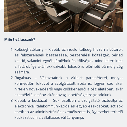
Miért válasszuk?
Költséghatékony – Kisebb az induló költség, hiszen a bútorok
és felszerelések beszerzése, beszerelési költségek, bérleti
kaució, valamint egyéb járulékok és költségek mind lekerülnek
a listáról. Így akár exkluzívabb lokáció is elérhető bármely cég
számára.
Rugalmas – Változhatnak a vállalat paraméterei, melyet
könnyedén lekövet a szolgáltatott iroda is, legyen szó akár
hirtelen növekedésről vagy csökkenésről a cég életében, akár
személyi állomány, akár anyagi lehetőségekre gondolunk.
Kisebb a kockázat – Sok esetben a szolgáltató biztosítja az
elektronikai, telekommunikációs és egyéb eszközöket, sőt sok
esetben az adminisztrációs személyzetet is, így ezeket terhelő
kockázat sem a vállalkozás vállát nyomja.