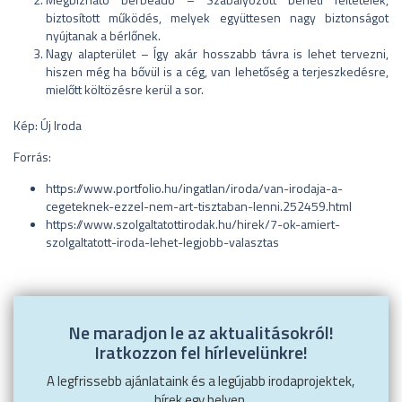
biztosított működés, melyek együttesen nagy biztonságot
nyújtanak a bérlőnek.
Nagy alapterület – Így akár hosszabb távra is lehet tervezni,
hiszen még ha bővül is a cég, van lehetőség a terjeszkedésre,
mielőtt költözésre kerül a sor.
Kép: Új Iroda
Forrás:
https://www.portfolio.hu/ingatlan/iroda/van-irodaja-a-
cegeteknek-ezzel-nem-art-tisztaban-lenni.252459.html
https://www.szolgaltatottirodak.hu/hirek/7-ok-amiert-
szolgaltatott-iroda-lehet-legjobb-valasztas
Ne maradjon le az aktualitásokról!
Iratkozzon fel hírlevelünkre!
A legfrissebb ajánlataink és a legújabb irodaprojektek,
hírek egy helyen.