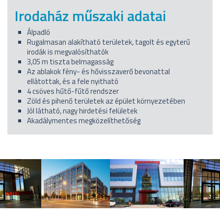
Irodaház műszaki adatai
Álpadló
Rugalmasan alakítható területek, tagolt és egyterű
irodák is megvalósíthatók
3,05 m tiszta belmagasság
Az ablakok fény- és hővisszaverő bevonattal
ellátottak, és a fele nyitható
4 csöves hűtő-fűtő rendszer
Zöld és pihenő területek az épület környezetében
Jól látható, nagy hirdetési felületek
Akadálymentes megközelíthetőség