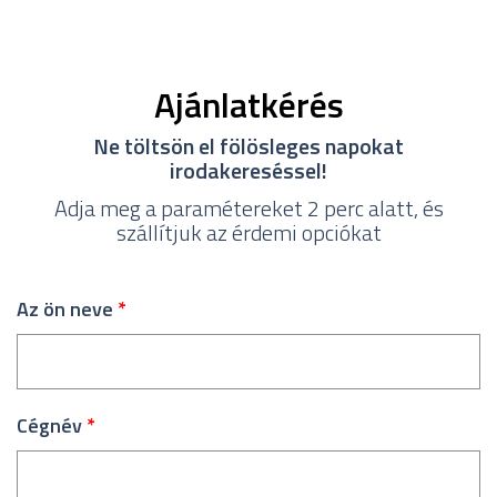
Ajánlatkérés
Ne töltsön el fölösleges napokat
irodakereséssel!
Adja meg a paramétereket 2 perc alatt, és
szállítjuk az érdemi opciókat
Az ön neve
*
Cégnév
*