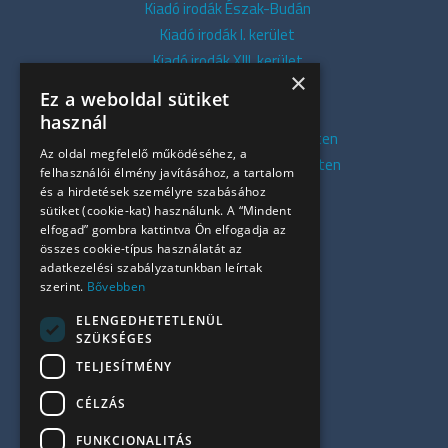
Kiadó irodák Észak-Budán
Kiadó irodák I. kerület
Kiadó irodák XIII. kerület
×
Kiadó irodák V. kerület
Ez a weboldal sütiket
Kiadó irodák XI. kerület
használ
Kiadó belvárosi irodák Budapesten
Az oldal megfelelő működéséhez, a
Kiadó presztízs irodák Budapesten
felhasználói élmény javításához, a tartalom
Kiadó azonnali irodák
és a hirdetések személyre szabásához
sütiket (cookie-kat) használunk. A “Mindent
Összes iroda
elfogad” gombra kattintva Ön elfogadja az
Szolgáltatásaink
összes cookie-típus használatát az
Referenciák
adatkezelési szabályzatunkban leírtak
szerint.
Bővebben
Kapcsolat
Irodapiaci hírek
ELENGEDHETETLENÜL
SZÜKSÉGES
+36 30 949 9709
TELJESÍTMÉNY
info@ujiroda.hu
CÉLZÁS
www.ujiroda.hu
FUNKCIONALITÁS