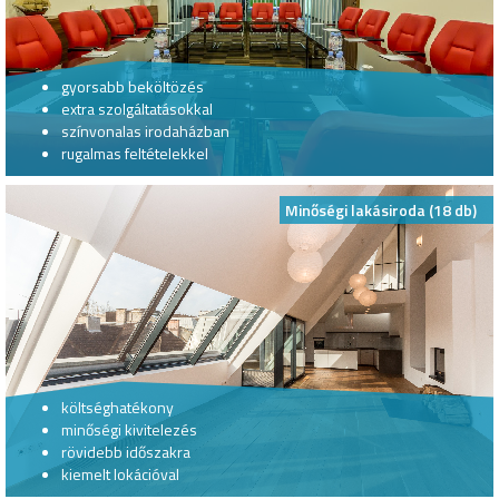
gyorsabb beköltözés
extra szolgáltatásokkal
színvonalas irodaházban
rugalmas feltételekkel
Minőségi lakásiroda (18 db)
költséghatékony
minőségi kivitelezés
rövidebb időszakra
kiemelt lokációval