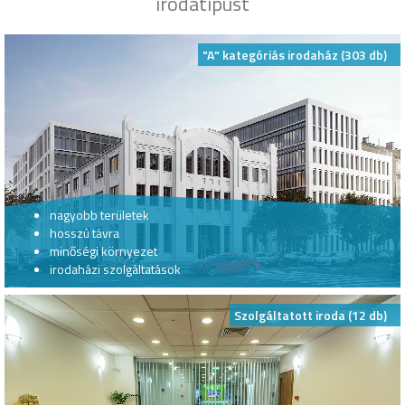
irodatípust
"A" kategóriás irodaház (303 db)
nagyobb területek
hosszú távra
minőségi környezet
irodaházi szolgáltatások
Szolgáltatott iroda (12 db)