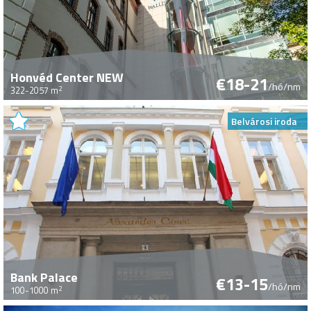
Honvéd Center NEW
€18-21
/hó/nm
2
322-2057 m
Belvárosi iroda
Bank Palace
€13-15
/hó/nm
2
100-1000 m