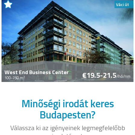
Váci út
West End Business Center
€19.5-21.5
/hó/nm
2
100-750 m
Minőségi irodát keres
Budapesten?
Válassza ki az igényeinek legmegfelelőbb