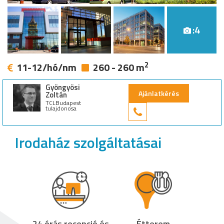
:4
2
11-12/hó/nm
260 - 260 m
Gyöngyösi
Ajánlatkérés
Zoltán
TCLBudapest
tulajdonosa
+36 30 949 9
Irodaház szolgáltatásai
24 órás recepció és
Étterem