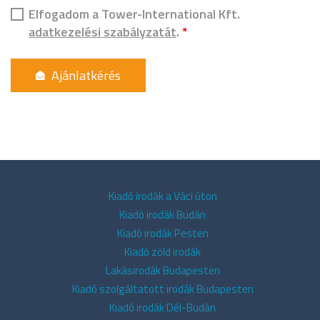
Elfogadom a Tower-International Kft.
adatkezelési szabályzatát
.
*
Kiadó irodák a Váci úton
Kiadó irodák Budán
Kiadó irodák Pesten
Kiadó zöld irodák
Lakásirodák Budapesten
Kiadó szolgáltatott irodák Budapesten
Kiadó irodák Dél-Budán