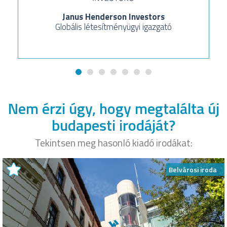
Janus Henderson Investors
Globális létesítményügyi igazgató
Nem érzi úgy, hogy megtalálta új
budapesti irodáját?
Tekintsen meg hasonló kiadó irodákat:
Belvárosi iroda