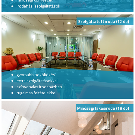
irodaházi szolgáltatások
Szolgáltatott iroda (12 db)
gyorsabb beköltözés
extra szolgáltatásokkal
színvonalas irodaházban
rugalmas feltételekkel
Minőségi lakásiroda (18 db)