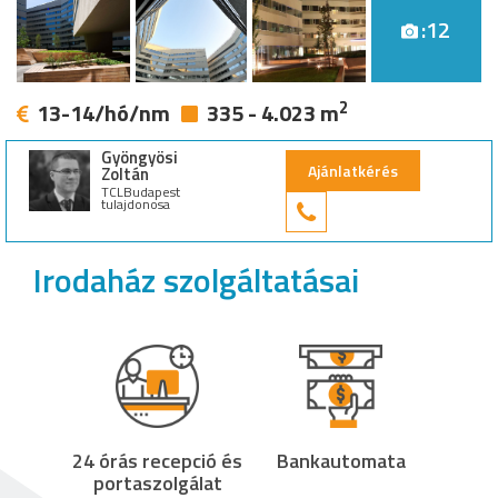
:12
2
13-14/hó/nm
335 - 4.023 m
Gyöngyösi
Ajánlatkérés
Zoltán
TCLBudapest
tulajdonosa
+36 30 949 9
Irodaház szolgáltatásai
24 órás recepció és
Bankautomata
portaszolgálat