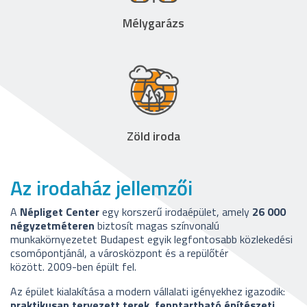
Mélygarázs
Zöld iroda
Az irodaház jellemzői
A
Népliget Center
egy korszerű irodaépület, amely
26 000
négyzetméteren
biztosít magas színvonalú
munkakörnyezetet Budapest egyik legfontosabb közlekedési
csomópontjánál, a városközpont és a repülőtér
között.
2009-ben épült fel.
Az épület kialakítása a modern vállalati igényekhez igazodik:
praktikusan tervezett terek, fenntartható építészeti