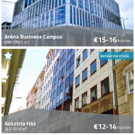
Aréna Business Campus
€15-16
/hó/nm
2
856-10961 m
Belvárosi iroda
Ausztria Ház
€12-14
/hó/nm
2
243-1016 m