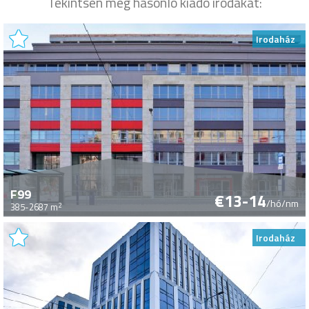
Tekintsen meg hasonló kiadó irodákat:
Irodaház
F99
€13-14
/hó/nm
2
385-2687 m
Irodaház