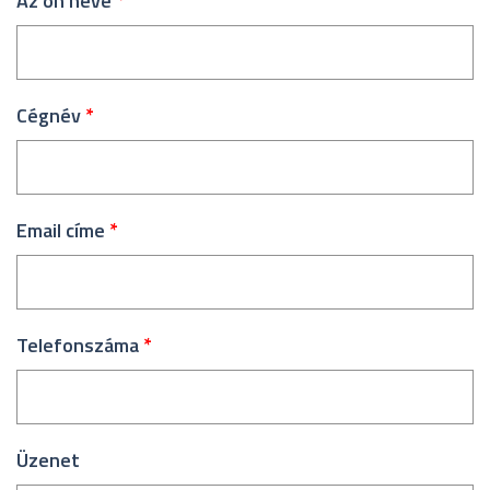
Az ön neve
*
Cégnév
*
Email címe
*
Telefonszáma
*
Üzenet