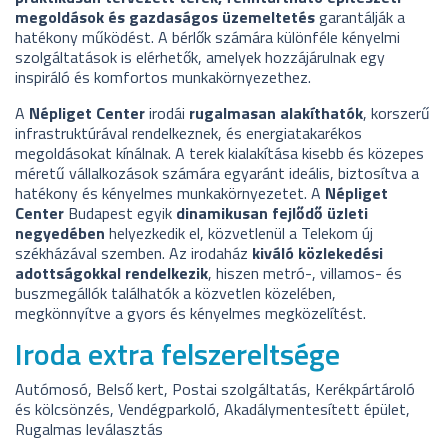
megoldások és gazdaságos üzemeltetés
garantálják a
hatékony működést. A bérlők számára különféle kényelmi
szolgáltatások is elérhetők, amelyek hozzájárulnak egy
inspiráló és komfortos munkakörnyezethez.
A
Népliget Center
irodái
rugalmasan alakíthatók
, korszerű
infrastruktúrával rendelkeznek, és energiatakarékos
megoldásokat kínálnak. A terek kialakítása kisebb és közepes
méretű vállalkozások számára egyaránt ideális, biztosítva a
hatékony és kényelmes munkakörnyezetet. A
Népliget
Center
Budapest egyik
dinamikusan fejlődő üzleti
negyedében
helyezkedik el, közvetlenül a Telekom új
székházával szemben. Az irodaház
kiváló közlekedési
adottságokkal rendelkezik
, hiszen metró-, villamos- és
buszmegállók találhatók a közvetlen közelében,
megkönnyítve a gyors és kényelmes megközelítést.
Iroda extra felszereltsége
Autómosó, Belső kert, Postai szolgáltatás, Kerékpártároló
és kölcsönzés, Vendégparkoló, Akadálymentesített épület,
Rugalmas leválasztás