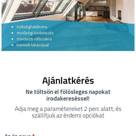
költséghatékony
minőségi kivitelezés
rövidebb időszakra
kiemelt lokációval
Ajánlatkérés
Ne töltsön el fölösleges napokat
irodakereséssel!
Adja meg a paramétereket 2 perc alatt, és
szállítjuk az érdemi opciókat