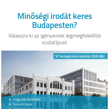
Minőségi irodát keres
Budapesten?
Válassza ki az igényeinek legmegfelelőbb
irodatípust
"A" kategóriás irodaház (303 db)
nagyobb területek
hosszú távra
minőségi környezet