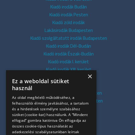
Kiadó irodák Budán
Kiadó irodák Pesten
Kiadó zöld irodák
Lakásirodák Budapesten
Kiadó szolgáltatott irodák Budapesten
Kiadó irodák Dél-Budán
Kiadó irodák Észak-Budán
Kiadó irodák I. kerület
Kiadó irodák XIII. kerület
×
Kiadó irodák V. kerület
Ez a weboldal sütiket
Kiadó irodák XI. kerület
használ
Kiadó belvárosi irodák Budapesten
Az oldal megfelelő működéséhez, a
Kiadó presztízs irodák Budapesten
felhasználói élmény javításához, a tartalom
Kiadó azonnali irodák
és a hirdetések személyre szabásához
sütiket (cookie-kat) használunk. A “Mindent
Összes iroda
elfogad” gombra kattintva Ön elfogadja az
Szolgáltatásaink
összes cookie-típus használatát az
Referenciák
adatkezelési szabályzatunkban leírtak