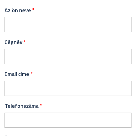
Az ön neve
*
Cégnév
*
Email címe
*
Telefonszáma
*