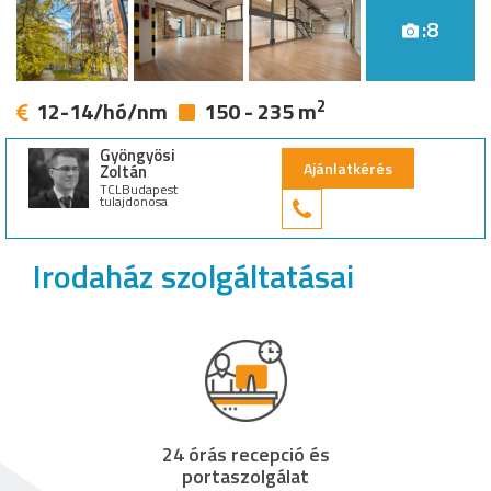
:8
2
12-14/hó/nm
150 - 235 m
Gyöngyösi
Ajánlatkérés
Zoltán
TCLBudapest
tulajdonosa
+36 30 949 9
Irodaház szolgáltatásai
24 órás recepció és
portaszolgálat