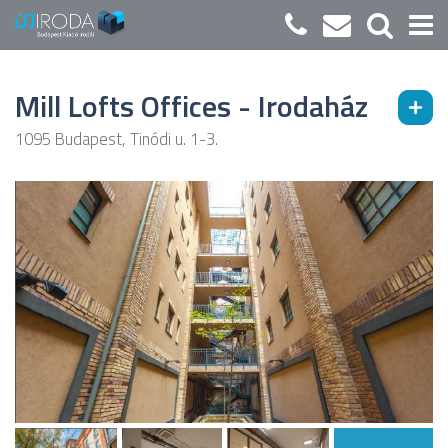
Mill Lofts Offices - Irodaház
1095 Budapest, Tinódi u. 1-3.