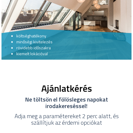
költséghatékony
minőségi kivitelezés
rövidebb időszakra
kiemelt lokációval
Ajánlatkérés
Ne töltsön el fölösleges napokat
irodakereséssel!
Adja meg a paramétereket 2 perc alatt, és
szállítjuk az érdemi opciókat