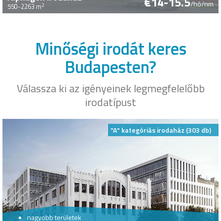
€14-15.5
/hó/nm
2
550-2263 m
Minőségi irodát keres
Budapesten?
Válassza ki az igényeinek legmegfelelőbb
irodatípust
"A" kategóriás irodaház (303 db)
nagyobb területek