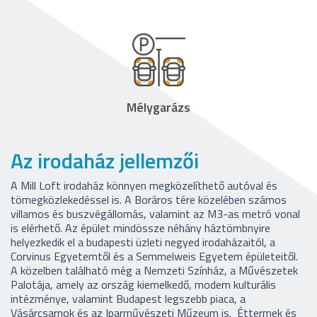
Mélygarázs
Az irodaház jellemzői
A Mill Loft irodaház könnyen megközelíthető autóval és
tömegközlekedéssel is. A Boráros tére közelében számos
villamos és buszvégállomás, valamint az M3-as metró vonal
is elérhető. Az épület mindössze néhány háztömbnyire
helyezkedik el a budapesti üzleti negyed irodaházaitól, a
Corvinus Egyetemtől és a Semmelweis Egyetem épületeitől.
A közelben található még a Nemzeti Színház, a Művészetek
Palotája, amely az ország kiemelkedő, modern kulturális
intézménye, valamint Budapest legszebb piaca, a
Vásárcsarnok és az Iparművészeti Műzeum is. Éttermek és