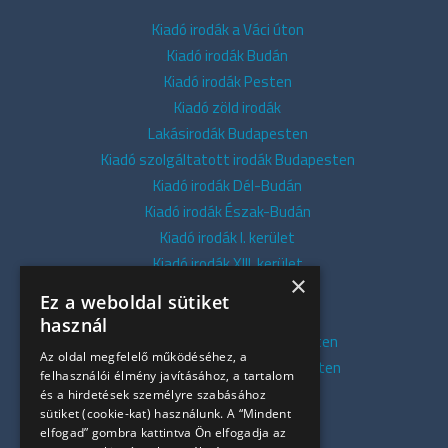
Kiadó irodák a Váci úton
Kiadó irodák Budán
Kiadó irodák Pesten
Kiadó zöld irodák
Lakásirodák Budapesten
Kiadó szolgáltatott irodák Budapesten
Kiadó irodák Dél-Budán
Kiadó irodák Észak-Budán
Kiadó irodák I. kerület
Kiadó irodák XIII. kerület
×
Kiadó irodák V. kerület
Ez a weboldal sütiket
Kiadó irodák XI. kerület
használ
Kiadó belvárosi irodák Budapesten
Az oldal megfelelő működéséhez, a
Kiadó presztízs irodák Budapesten
felhasználói élmény javításához, a tartalom
Kiadó azonnali irodák
és a hirdetések személyre szabásához
sütiket (cookie-kat) használunk. A “Mindent
Összes iroda
elfogad” gombra kattintva Ön elfogadja az
Szolgáltatásaink