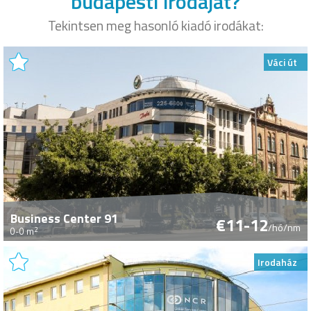
budapesti irodáját?
Tekintsen meg hasonló kiadó irodákat:
Váci út
Business Center 91
€11-12
/hó/nm
2
0-0 m
Irodaház