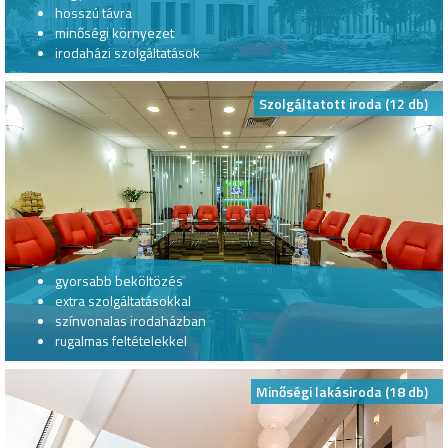
hosszú távra
minőségi környezet
irodaházi szolgáltatások
Szolgáltatott iroda (12 db)
gyorsabb beköltözés
extra szolgáltatásokkal
színvonalas irodaházban
rugalmas feltételekkel
Minőségi lakásiroda (18 db)