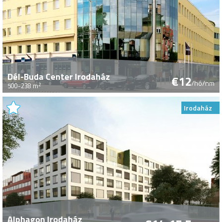
Dél-Buda Center Irodaház
€12
/hó/nm
2
500-238 m
Irodaház
Alphagon Irodaház