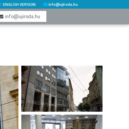
ENGLISH VERSION
info@ujiroda.hu
info@ujiroda.hu