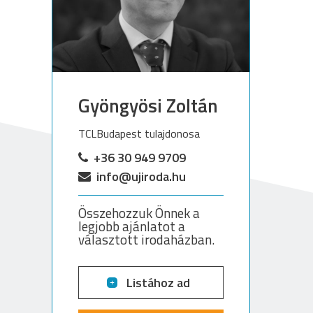
Gyöngyösi Zoltán
TCLBudapest tulajdonosa
+36 30 949 9709
info@ujiroda.hu
Összehozzuk Önnek a
legjobb ajánlatot a
választott irodaházban.
Listához ad