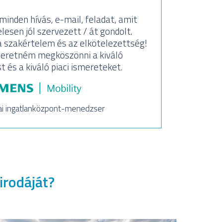
inden hívás, e-mail, feladat, amit
Köszön
lesen jól szervezett / át gondolt.
Sa
 szakértelem és az elkötelezettség!
segí
eretném megköszönni a kiváló
és a kiváló piaci ismereteket.
ai ingatlanközpont-menedzser
irodáját?