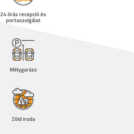
24 órás recepció és
portaszolgálat
Mélygarázs
Zöld iroda