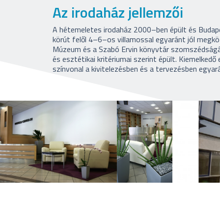
Az irodaház jellemzői
A hétemeletes irodaház 2000–ben épült és Budapest
körút felől 4–6–os villamossal egyaránt jól megkö
Múzeum és a Szabó Ervin könyvtár szomszédságába
és esztétikai kritériumai szerint épült. Kiemelkedő 
színvonal a kivitelezésben és a tervezésben egyar