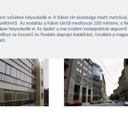
 szívében helyezkedik el. A Kálvin tér közelsége miatt metróval, 
zelíthető. Az irodaház a Kálvin tértől mindössze 200 méterre, a 
n helyezkedik el. Az épület a mai modern irodaépületek alapvető
előnye az ésszerű és flexibilis alaprajzi kialakítást, továbbá a mag
ánt.