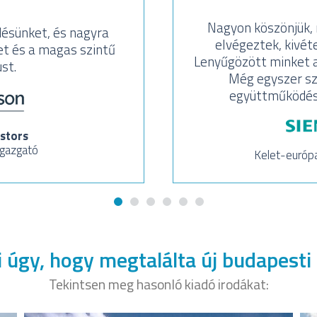
Nagyon köszönjük, m
ésünket, és nagyra
elvégeztek, kivéte
t és a magas szintű
Lenyűgözött minket a
st.
Még egyszer sz
együttműködést 
stors
igazgató
Kelet-európ
 úgy, hogy megtalálta új budapesti 
Tekintsen meg hasonló kiadó irodákat: