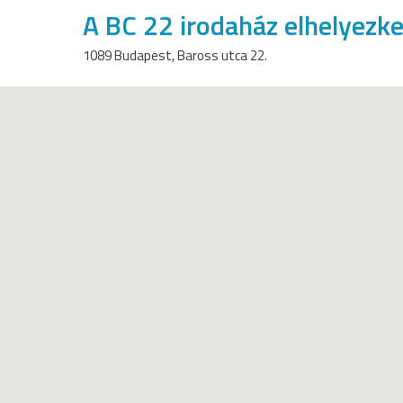
A BC 22 irodaház elhelyezk
1089 Budapest, Baross utca 22.