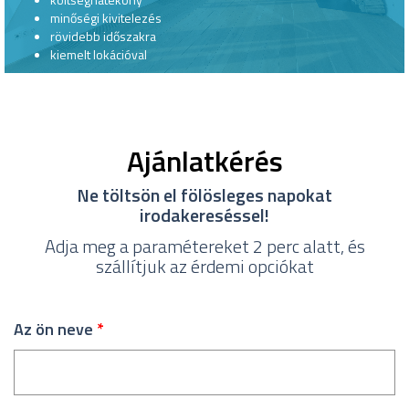
minőségi kivitelezés
rövidebb időszakra
kiemelt lokációval
Ajánlatkérés
Ne töltsön el fölösleges napokat
irodakereséssel!
Adja meg a paramétereket 2 perc alatt, és
szállítjuk az érdemi opciókat
Az ön neve
*