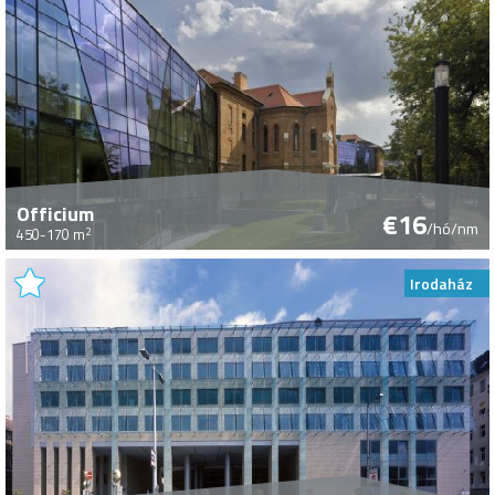
Officium
€16
/hó/nm
2
450-170 m
Irodaház