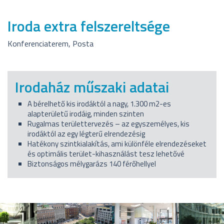
Iroda extra felszereltsége
Konferenciaterem, Posta
Irodaház műszaki adatai
A bérelhető kis irodáktól a nagy, 1.300 m2-es
alapterületű irodáig, minden szinten
Rugalmas területtervezés – az egyszemélyes, kis
irodáktól az egy légterű elrendezésig
Hatékony szintkialakítás, ami különféle elrendezéseket
és optimális terület-kihasználást tesz lehetővé
Biztonságos mélygarázs 140 férőhellyel