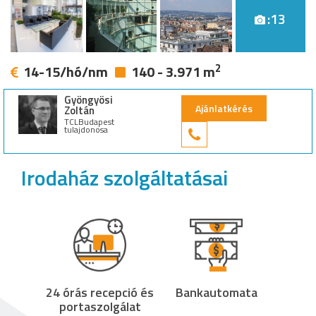
:13
2
14-15/hó/nm
140 - 3.971 m
Gyöngyösi
Ajánlatkérés
Zoltán
TCLBudapest
tulajdonosa
+36 30 949 9
Irodaház szolgáltatásai
24 órás recepció és
Bankautomata
portaszolgálat