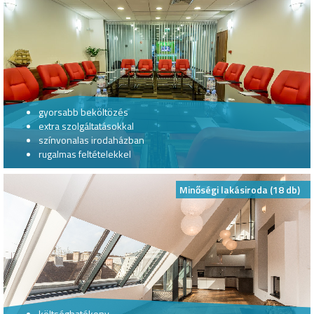
gyorsabb beköltözés
extra szolgáltatásokkal
színvonalas irodaházban
rugalmas feltételekkel
Minőségi lakásiroda (18 db)
költséghatékony