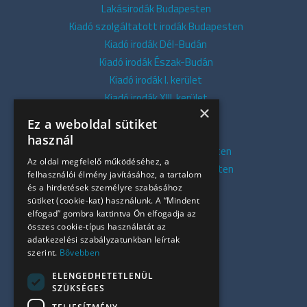
Lakásirodák Budapesten
Kiadó szolgáltatott irodák Budapesten
Kiadó irodák Dél-Budán
Kiadó irodák Észak-Budán
Kiadó irodák I. kerület
Kiadó irodák XIII. kerület
×
Kiadó irodák V. kerület
Ez a weboldal sütiket
Kiadó irodák XI. kerület
használ
Kiadó belvárosi irodák Budapesten
Az oldal megfelelő működéséhez, a
Kiadó presztízs irodák Budapesten
felhasználói élmény javításához, a tartalom
Kiadó azonnali irodák
és a hirdetések személyre szabásához
sütiket (cookie-kat) használunk. A “Mindent
Összes iroda
elfogad” gombra kattintva Ön elfogadja az
Szolgáltatásaink
összes cookie-típus használatát az
Referenciák
adatkezelési szabályzatunkban leírtak
szerint.
Bővebben
Kapcsolat
Irodapiaci hírek
ELENGEDHETETLENÜL
SZÜKSÉGES
+36 30 949 9709