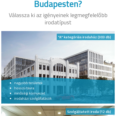
Budapesten?
Válassza ki az igényeinek legmegfelelőbb
irodatípust
"A" kategóriás irodaház (303 db)
nagyobb területek
hosszú távra
minőségi környezet
irodaházi szolgáltatások
Szolgáltatott iroda (12 db)