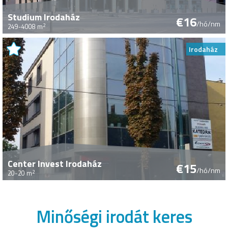
Studium Irodaház
€16
/hó/nm
2
249-4008 m
Irodaház
Center Invest Irodaház
€15
/hó/nm
2
20-20 m
Minőségi irodát keres