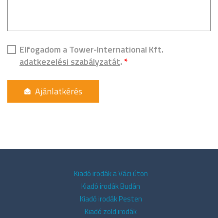
Elfogadom a Tower-International Kft.
adatkezelési szabályzatát
.
*
Kiadó irodák a Váci úton
Kiadó irodák Budán
Kiadó irodák Pesten
Kiadó zöld irodák