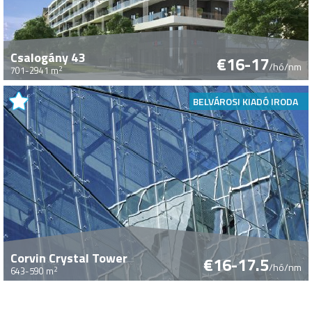
Csalogány 43
€16-17
/hó/nm
2
701-2941 m
BELVÁROSI KIADÓ IRODA
Corvin Crystal Tower
€16-17.5
/hó/nm
2
643-590 m