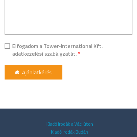
Elfogadom a Tower-International Kft.
adatkezelési szabályzatát
.
*
Kiadó irodák a Váci úton
Kiadó irodák Budán