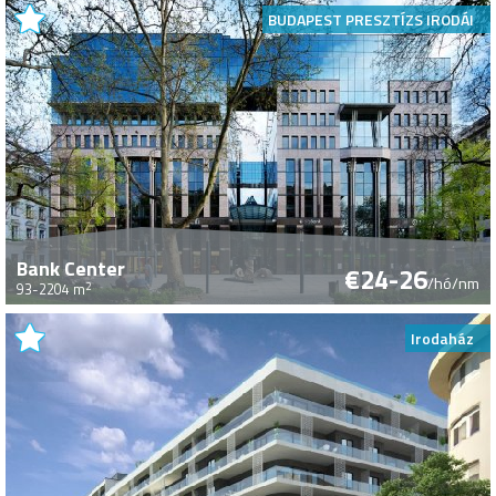
BUDAPEST PRESZTÍZS IRODÁI
Bank Center
€24-26
/hó/nm
2
93-2204 m
Irodaház