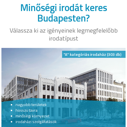
Minőségi irodát keres
Budapesten?
Válassza ki az igényeinek legmegfelelőbb
irodatípust
"A" kategóriás irodaház (303 db)
nagyobb területek
hosszú távra
minőségi környezet
irodaházi szolgáltatások