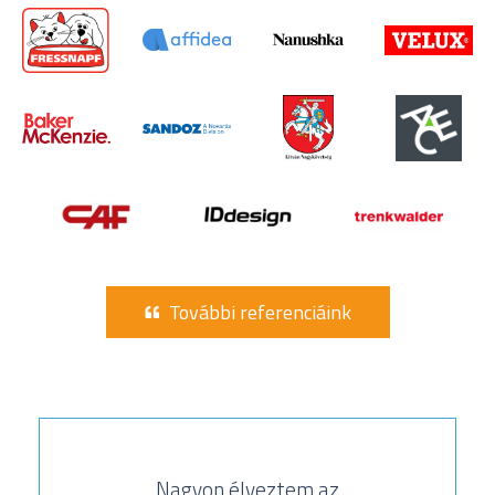
További referenciáink
Nagyon élveztem az