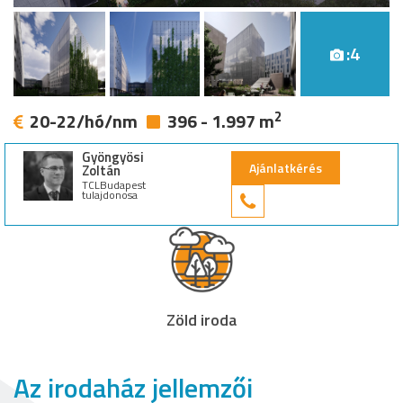
:4
2
20-22/hó/nm
396 - 1.997 m
Gyöngyösi
Ajánlatkérés
Zoltán
TCLBudapest
tulajdonosa
+36 30 949 9
Zöld iroda
Az irodaház jellemzői