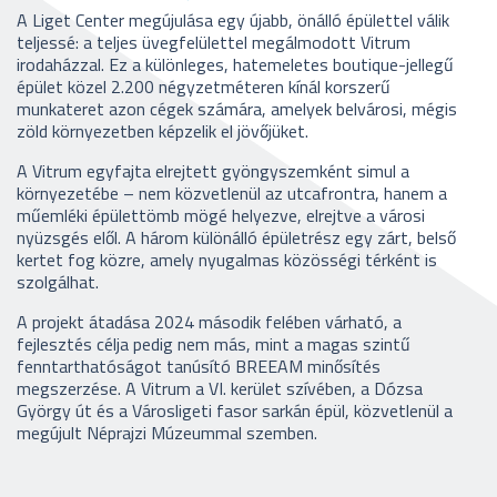
A Liget Center megújulása egy újabb, önálló épülettel válik
teljessé: a teljes üvegfelülettel megálmodott Vitrum
irodaházzal. Ez a különleges, hatemeletes boutique-jellegű
épület közel 2.200 négyzetméteren kínál korszerű
munkateret azon cégek számára, amelyek belvárosi, mégis
zöld környezetben képzelik el jövőjüket.
A Vitrum egyfajta elrejtett gyöngyszemként simul a
környezetébe – nem közvetlenül az utcafrontra, hanem a
műemléki épülettömb mögé helyezve, elrejtve a városi
nyüzsgés elől. A három különálló épületrész egy zárt, belső
kertet fog közre, amely nyugalmas közösségi térként is
szolgálhat.
A projekt átadása 2024 második felében várható, a
fejlesztés célja pedig nem más, mint a magas szintű
fenntarthatóságot tanúsító BREEAM minősítés
megszerzése. A Vitrum a VI. kerület szívében, a Dózsa
György út és a Városligeti fasor sarkán épül, közvetlenül a
megújult Néprajzi Múzeummal szemben.