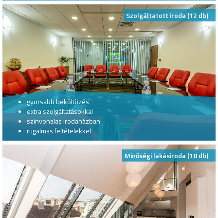
Szolgáltatott iroda (12 db)
gyorsabb beköltözés
extra szolgáltatásokkal
színvonalas irodaházban
rugalmas feltételekkel
Minőségi lakásiroda (18 db)