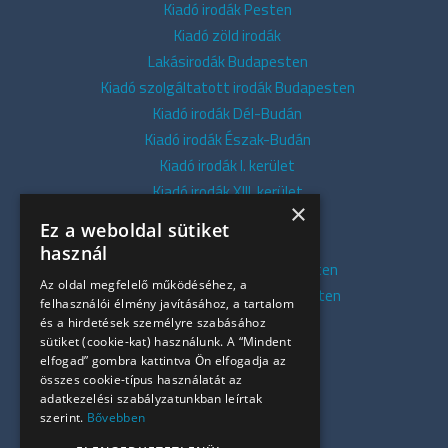
Kiadó irodák Pesten
Kiadó zöld irodák
Lakásirodák Budapesten
Kiadó szolgáltatott irodák Budapesten
Kiadó irodák Dél-Budán
Kiadó irodák Észak-Budán
Kiadó irodák I. kerület
Kiadó irodák XIII. kerület
×
Kiadó irodák V. kerület
Ez a weboldal sütiket
Kiadó irodák XI. kerület
használ
Kiadó belvárosi irodák Budapesten
Az oldal megfelelő működéséhez, a
Kiadó presztízs irodák Budapesten
felhasználói élmény javításához, a tartalom
Kiadó azonnali irodák
és a hirdetések személyre szabásához
sütiket (cookie-kat) használunk. A “Mindent
Összes iroda
elfogad” gombra kattintva Ön elfogadja az
Szolgáltatásaink
összes cookie-típus használatát az
Referenciák
adatkezelési szabályzatunkban leírtak
szerint.
Bővebben
Kapcsolat