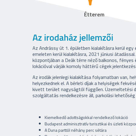
Étterem
Az irodaház jellemzői
Az Andrássy út 1. épületben kialakításra kerül egy
emeleten kerül kialakításra, 2021 júniusi átadással
központjában a Deák térre néző balkonos, fényes és
lokációval várják komoly háttérű cégek jelentkezésé
Az irodák jelenlegi kialakítása folyamatban van, 
helyezkednek el. A bérleti díjak a helyiségek fekv
kivett terület nagyságtól függően. Üzemeltetési d
szolgáltatás rendelkezésre áll, parkolási lehetős
Kiemelkedő adottságokkal rendelkező lokáció
Budapest adminisztratív turisztikai és üzleti közp
A Duna parttól néhány perc sétára