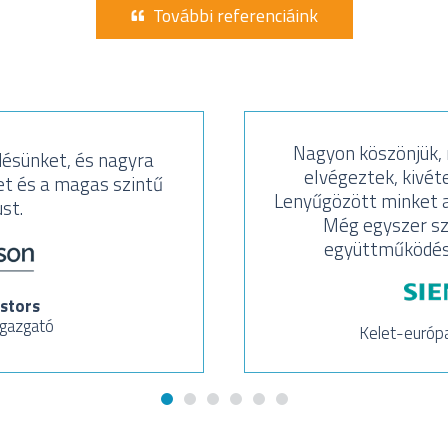
További referenciáink
Nagyon köszönjük, m
ésünket, és nagyra
elvégeztek, kivéte
t és a magas szintű
Lenyűgözött minket a
st.
Még egyszer sz
együttműködést 
stors
igazgató
Kelet-európ