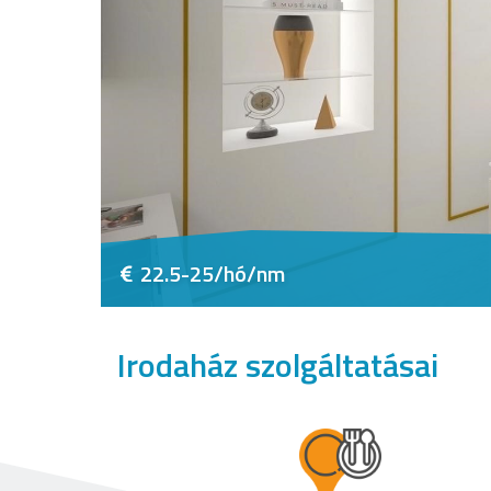
22.5-25/hó/nm
Irodaház szolgáltatásai