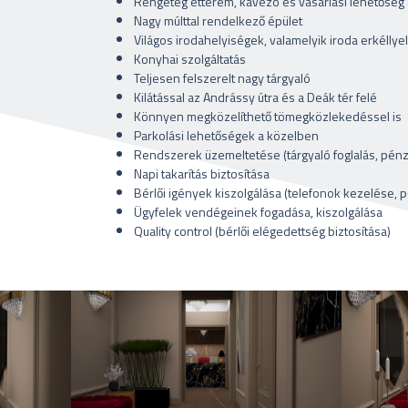
Rengeteg étterem, kávézó és vásárlási lehetőség
Nagy múlttal rendelkező épület
Világos irodahelyiségek, valamelyik iroda erkéllye
Konyhai szolgáltatás
Teljesen felszerelt nagy tárgyaló
Kilátással az Andrássy útra és a Deák tér felé
Könnyen megközelíthető tömegközlekedéssel is
Parkolási lehetőségek a közelben
Rendszerek üzemeltetése (tárgyaló foglalás, pénz
Napi takarítás biztosítása
Bérlői igények kiszolgálása (telefonok kezelése, p
Ügyfelek vendégeinek fogadása, kiszolgálása
Quality control (bérlői elégedettség biztosítása)