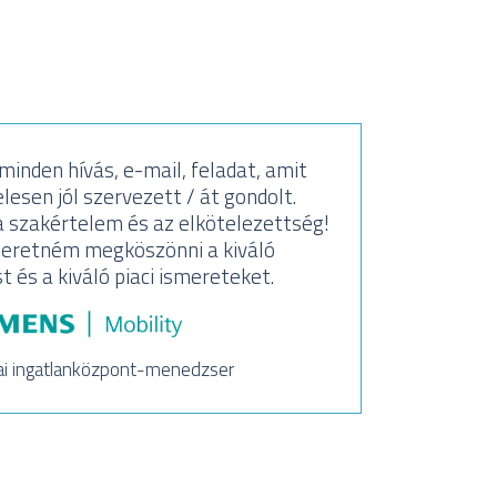
inden hívás, e-mail, feladat, amit
Köszön
lesen jól szervezett / át gondolt.
Sa
 szakértelem és az elkötelezettség!
segí
eretném megköszönni a kiváló
és a kiváló piaci ismereteket.
ai ingatlanközpont-menedzser