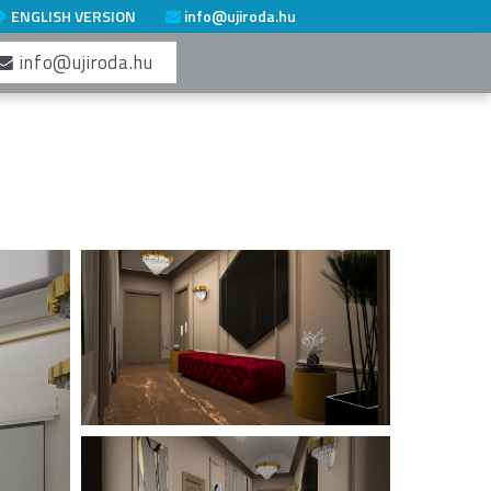
ENGLISH VERSION
info@ujiroda.hu
info@ujiroda.hu