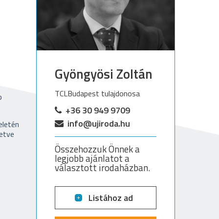
Gyöngyösi Zoltán
TCLBudapest tulajdonosa
b
+36 30 949 9709
info@ujiroda.hu
eletén
letve
Összehozzuk Önnek a
legjobb ajánlatot a
választott irodaházban.
Listához ad