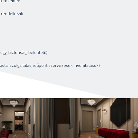
 a közelben
l rendelkezik
ügy, biztonság, beléptető)
ostai szolgáltatás, időpont
szervezések, nyomtatások)