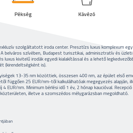
Pékség
Kávézó
 exkluzív szolgáltatott
iroda center. Presztízs luxus komplexum egy
. A belváros szívében, Budapest turisztikai, adminisztratív és üzleti
 luxus kivitelű irodák egyedi kialakítással és a lehető legkedvezőb
t (kirendeltségként is).
helyiségek 13-35 nm közöttiek, összesen 400 nm, az épület első em
ésétől függően 25 EUR/nm-től kalkulálhatóak megegyezés alapján, il
íj 4 EUR/nm. Minimum bérlési idő 1 év, 2 hónap kaucióval. Recepció
ég közterületen, illetve a szomszédos mélygarázsban megoldható.
ontjában