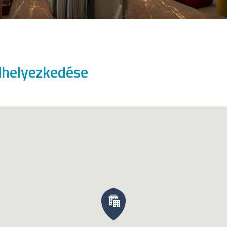
lhelyezkedése