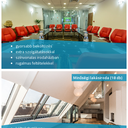
gyorsabb beköltözés
extra szolgáltatásokkal
színvonalas irodaházban
rugalmas feltételekkel
Minőségi lakásiroda (18 db)