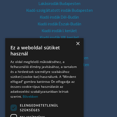
Lakásirodák Budapesten
Kiadó szolgáltatott irodák Budapesten
Kiadó irodák Dél-Budán
Kiadó irodák Észak-Budán
Kiadó irodák I. kerület
Kiadó irodák XIII. kerület
×
Kiadó irodák V. kerület
Ez a weboldal sütiket
Kiadó irodák XI. kerület
használ
Kiadó belvárosi irodák Budapesten
Az oldal megfelelő működéséhez, a
Kiadó presztízs irodák Budapesten
felhasználói élmény javításához, a tartalom
Kiadó azonnali irodák
és a hirdetések személyre szabásához
sütiket (cookie-kat) használunk. A “Mindent
Összes iroda
elfogad” gombra kattintva Ön elfogadja az
Szolgáltatásaink
összes cookie-típus használatát az
Referenciák
adatkezelési szabályzatunkban leírtak
szerint.
Bővebben
Kapcsolat
Irodapiaci hírek
ELENGEDHETETLENÜL
SZÜKSÉGES
+36 30 949 9709