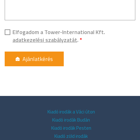
Elfogadom a Tower-International Kft.
adatkezelési szabályzatát
.
*
Kiadó irodák a Váci úton
Kiadó irodák Budán
Kiadó irodák Pesten
Kiadó zöld irodák