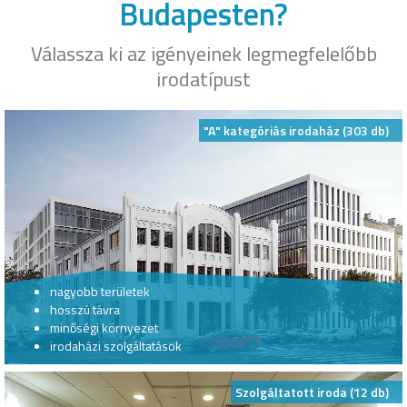
Budapesten?
Válassza ki az igényeinek legmegfelelőbb
irodatípust
"A" kategóriás irodaház (303 db)
nagyobb területek
hosszú távra
minőségi környezet
irodaházi szolgáltatások
Szolgáltatott iroda (12 db)