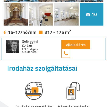
:10
2
15-17/hó/nm
317 - 175 m
Gyöngyösi
Ajánlatkérés
Zoltán
TCLBudapest
tulajdonosa
+36 30 949 9
Irodaház szolgáltatásai
24 órás recepció és
Kártyás belépés