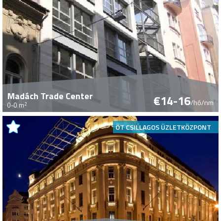
Madách Trade Center
€14-16
/hó/nm
2
0-0 m
ÖT CSILLAGOS ÜZLETKÖZPONT