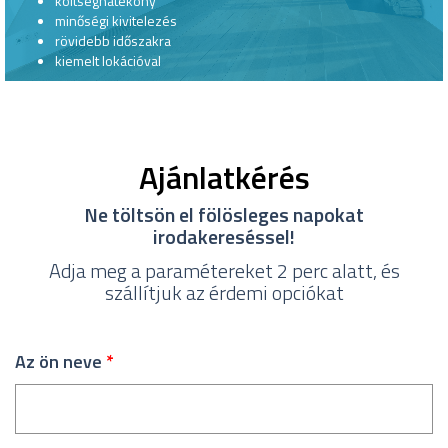
költséghatékony
minőségi kivitelezés
rövidebb időszakra
kiemelt lokációval
Ajánlatkérés
Ne töltsön el fölösleges napokat
irodakereséssel!
Adja meg a paramétereket 2 perc alatt, és
szállítjuk az érdemi opciókat
Az ön neve
*