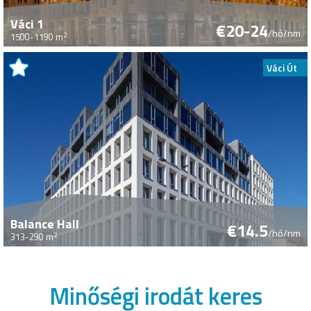
Váci 1
€20-24
/hó/nm
2
1500-1190 m
Váci Út
Balance Hall
€14.5
/hó/nm
2
313-290 m
Minőségi irodát keres