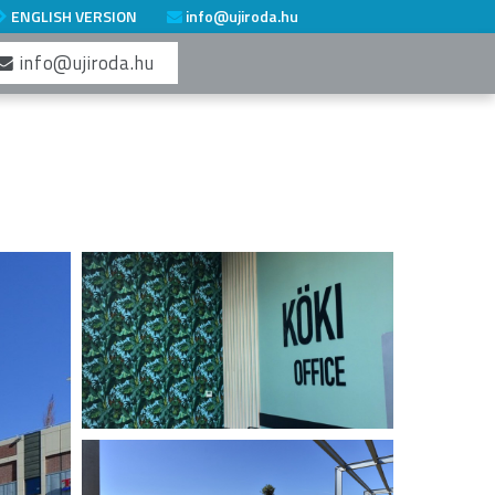
ENGLISH VERSION
info@ujiroda.hu
info@ujiroda.hu