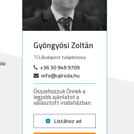
Gyöngyösi Zoltán
TCLBudapest tulajdonosa
lók
+36 30 949 9709
info@ujiroda.hu
Összehozzuk Önnek a
legjobb ajánlatot a
választott irodaházban.
Listához ad