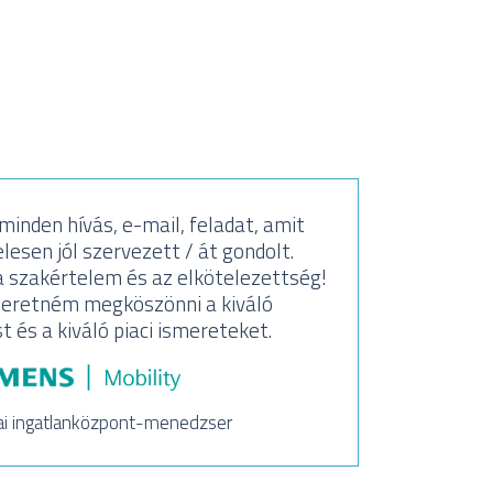
inden hívás, e-mail, feladat, amit
Köszön
lesen jól szervezett / át gondolt.
Sa
 szakértelem és az elkötelezettség!
segí
eretném megköszönni a kiváló
és a kiváló piaci ismereteket.
ai ingatlanközpont-menedzser