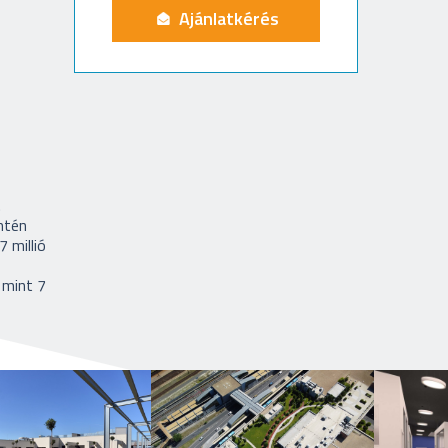
Ajánlatkérés
.
ntén
 millió
 mint 7