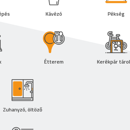
lépés
Kávézó
Pékség
k
Étterem
Kerékpár táro
Zuhanyzó, öltöző