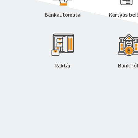
Bankautomata
Kártyás be
Raktár
Bankfió