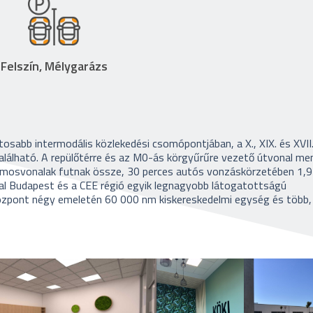
Felszín, Mélygarázs
abb intermodális közlekedési csomópontjában, a X., XIX. és XVII
található. A repülőtérre és az M0-ás körgyűrűre vezető útvonal me
amosvonalak futnak össze, 30 perces autós vonzáskörzetében 1,97
jával Budapest és a CEE régió egyik legnagyobb látogatottságú
özpont négy emeletén 60 000 nm kiskereskedelmi egység és több,