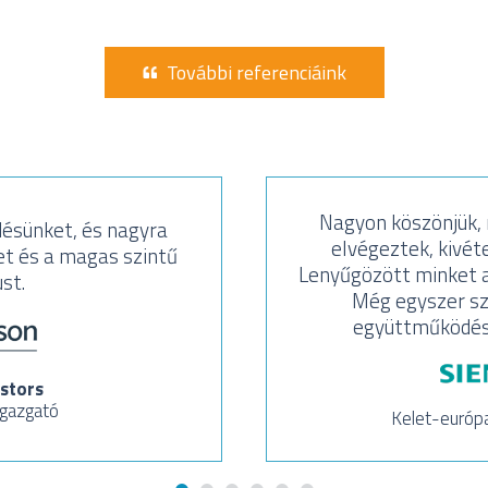
További referenciáink
Nagyon köszönjük, m
ésünket, és nagyra
elvégeztek, kivéte
t és a magas szintű
Lenyűgözött minket a
st.
Még egyszer sz
együttműködést 
stors
igazgató
Kelet-európ