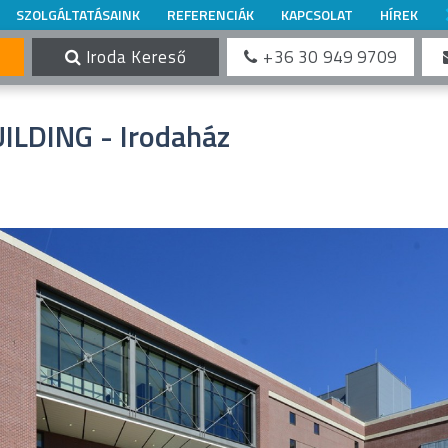
SZOLGÁLTATÁSAINK
REFERENCIÁK
KAPCSOLAT
HÍREK
Iroda Kereső
+36 30 949 9709
ILDING - Irodaház