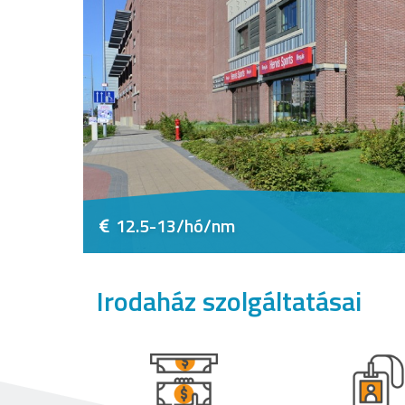
12.5-13/hó/nm
Irodaház szolgáltatásai