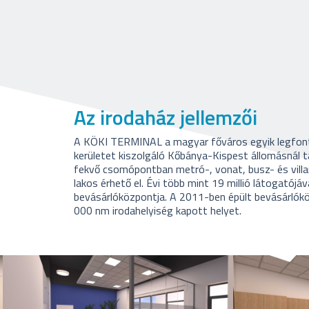
Az irodaház jellemzői
A KÖKI TERMINAL a magyar főváros egyik legfontos
kerületet kiszolgáló Kőbánya-Kispest állomásnál 
fekvő csomópontban metró-, vonat, busz- és vill
lakos érhető el. Évi több mint 19 millió látogató
bevásárlóközpontja. A 2011-ben épült bevásárlók
000 nm irodahelyiség kapott helyet.