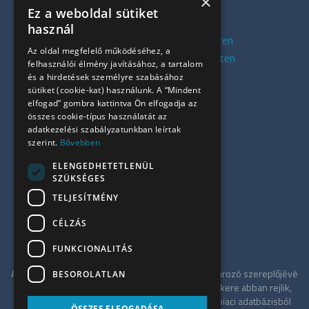
×
Kiadó irodák V. kerület
Ez a weboldal sütiket
Kiadó irodák XI. kerület
használ
Kiadó belvárosi irodák Budapesten
Az oldal megfelelő működéséhez, a
Kiadó presztízs irodák Budapesten
felhasználói élmény javításához, a tartalom
Kiadó azonnali irodák
és a hirdetések személyre szabásához
sütiket (cookie-kat) használunk. A “Mindent
Összes iroda
elfogad” gombra kattintva Ön elfogadja az
Szolgáltatásaink
összes cookie-típus használatát az
Referenciák
adatkezelési szabályzatunkban leírtak
szerint.
Bővebben
Kapcsolat
Irodapiaci hírek
ELENGEDHETETLENÜL
SZÜKSÉGES
+36 30 949 9709
TELJESÍTMÉNY
info@ujiroda.hu
CÉLZÁS
www.ujiroda.hu
FUNKCIONALITÁS
Az ÚjIroda a Tower-International tagjaként meghatározó szereplőjévé
BESOROLATLAN
vált a budapesti irodapiacnak. Szolgáltatásának sikere abban rejlik,
hogy független tanácsadóként a teljes irodaház-piaci adatbázisból
ÖSSZES ELFOGADÁSA