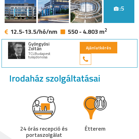
:5
2
12.5-13.5/hó/nm
550 - 4.803 m
Gyöngyösi
Ajánlatkérés
Zoltán
TCLBudapest
tulajdonosa
+36 30 949 9
Irodaház szolgáltatásai
24 órás recepció és
Étterem
portaszolgálat