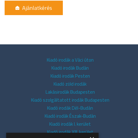
Kiadó irodák a Váci úton
Kiadó irodák Budán
Kiadó irodák Pesten
Kiadó zöld irodák
Lakásirodák Budapesten
Kiadó szolgáltatott irodák Budapesten
Kiadó irodák Dél-Budán
Kiadó irodák Észak-Budán
Kiadó irodák I. kerület
Kiadó irodák XIII. kerület