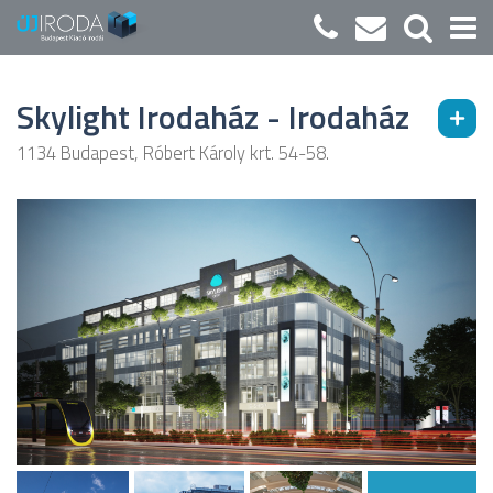
Skylight Irodaház - Irodaház
1134 Budapest, Róbert Károly krt. 54-58.