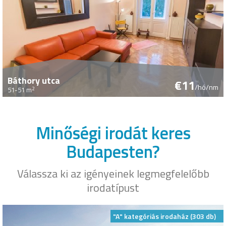
Báthory utca
€11
/hó/nm
2
51-51 m
Minőségi irodát keres
Budapesten?
Válassza ki az igényeinek legmegfelelőbb
irodatípust
"A" kategóriás irodaház (303 db)