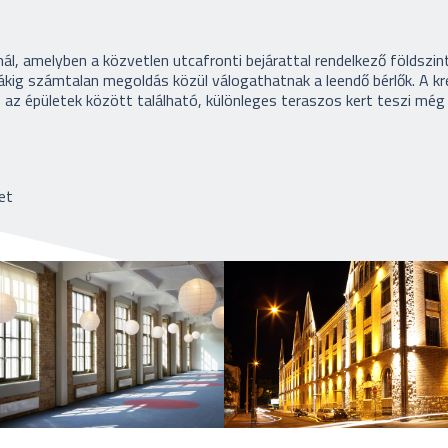
nál, amelyben a közvetlen utcafronti bejárattal rendelkező földszint
dákig számtalan megoldás közül válogathatnak a leendő bérlők. A kr
s az épületek között található, különleges teraszos kert teszi még
et