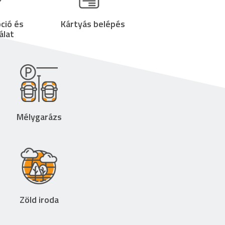
ció és
Kártyás belépés
álat
Mélygarázs
Zöld iroda