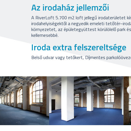
Az irodaház jellemzői
A RiverLoft 5.700 m2 loft jellegű irodaterületet kí
irodahelyiségektől a negyedik emeleti tetőtér–iro
környezetet, az épületegyüttest körülölelő park é
kellemesebbé.
Iroda extra felszereltsége
Belső udvar vagy tetőkert, Díjmentes parkolóövez