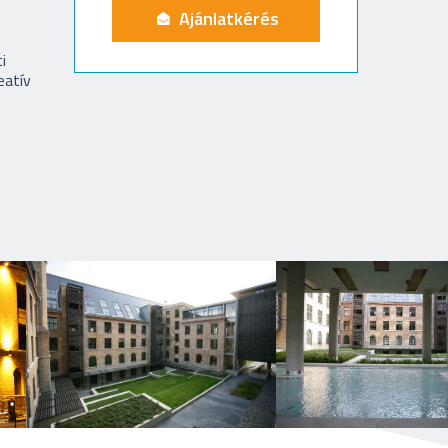
Ajánlatkérés
i
eatív