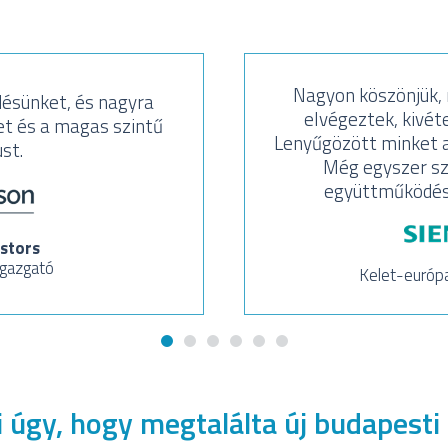
Nagyon köszönjük, m
ésünket, és nagyra
elvégeztek, kivéte
t és a magas szintű
Lenyűgözött minket a
st.
Még egyszer sz
együttműködést 
stors
igazgató
Kelet-európ
 úgy, hogy megtalálta új budapesti 