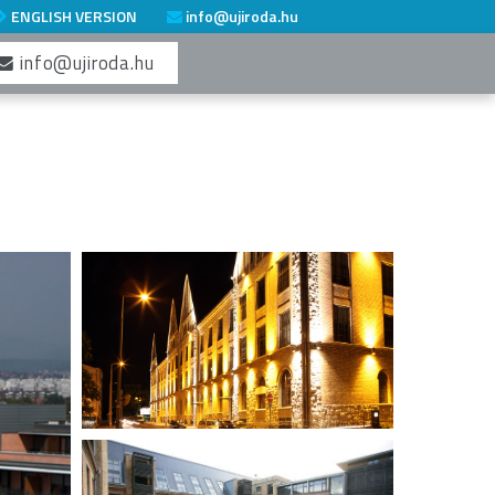
ENGLISH VERSION
info@ujiroda.hu
info@ujiroda.hu