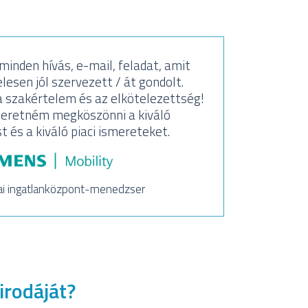
inden hívás, e-mail, feladat, amit
Köszön
lesen jól szervezett / át gondolt.
Sa
 szakértelem és az elkötelezettség!
segí
eretném megköszönni a kiváló
és a kiváló piaci ismereteket.
ai ingatlanközpont-menedzser
irodáját?