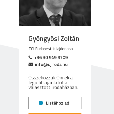
Gyöngyösi Zoltán
TCLBudapest tulajdonosa
+36 30 949 9709
info@ujiroda.hu
Összehozzuk Önnek a
legjobb ajánlatot a
választott irodaházban.
Listához ad