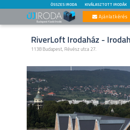
ÖSSZES IRODA
KIVÁLASZTOTT IRODÁK
Ajánlatkérés
RiverLoft Irodaház - Iroda
1138 Budapest, Révész utca 27.