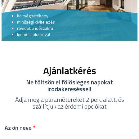
költséghatékony
minőségi kivitelezés
rövidebb időszakra
kiemelt lokációval
Ajánlatkérés
Ne töltsön el fölösleges napokat
irodakereséssel!
Adja meg a paramétereket 2 perc alatt, és
szállítjuk az érdemi opciókat
Az ön neve
*