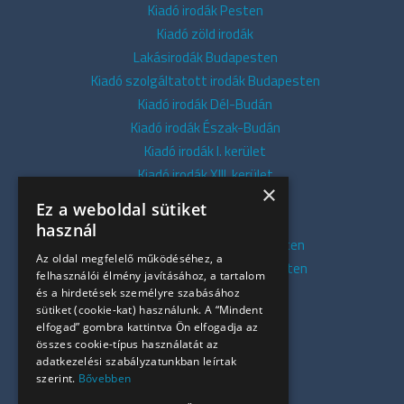
Kiadó irodák Pesten
Kiadó zöld irodák
Lakásirodák Budapesten
Kiadó szolgáltatott irodák Budapesten
Kiadó irodák Dél-Budán
Kiadó irodák Észak-Budán
Kiadó irodák I. kerület
Kiadó irodák XIII. kerület
×
Kiadó irodák V. kerület
Ez a weboldal sütiket
Kiadó irodák XI. kerület
használ
Kiadó belvárosi irodák Budapesten
Az oldal megfelelő működéséhez, a
Kiadó presztízs irodák Budapesten
felhasználói élmény javításához, a tartalom
Kiadó azonnali irodák
és a hirdetések személyre szabásához
sütiket (cookie-kat) használunk. A “Mindent
Összes iroda
elfogad” gombra kattintva Ön elfogadja az
Szolgáltatásaink
összes cookie-típus használatát az
Referenciák
adatkezelési szabályzatunkban leírtak
szerint.
Bővebben
Kapcsolat