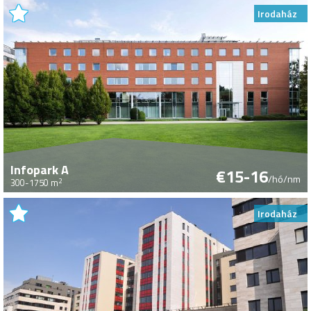
Irodaház
Infopark A
€15-16
/hó/nm
2
300-1750 m
Irodaház