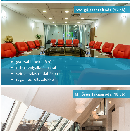
Szolgáltatott iroda (12 db)
gyorsabb beköltözés
extra szolgáltatásokkal
színvonalas irodaházban
rugalmas feltételekkel
Minőségi lakásiroda (18 db)