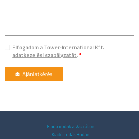
Elfogadom a Tower-International Kft.
adatkezelési szabályzatát
.
*
Kiadó irodák a Váci úton
Kiadó irodák Budán