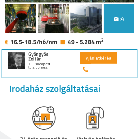
:4
2
16.5-18.5/hó/nm
49 - 5.284 m
Gyöngyösi
Ajánlatkérés
Zoltán
TCLBudapest
tulajdonosa
+36 30 949 9
Irodaház szolgáltatásai
24 órás recepció és
Kártyás belépés