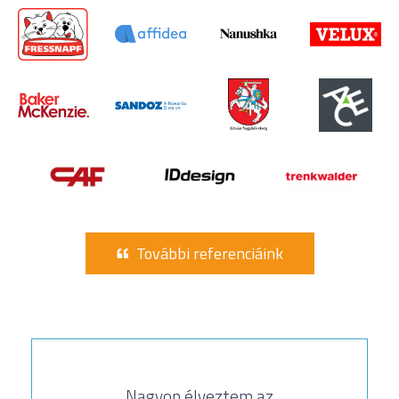
További referenciáink
Nagyon élveztem az