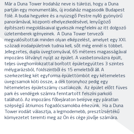
Már a Duna Tower Irodaház neve is tükrözi, hogy a Duna
partján egy monumentális, új irodaház magasodik Budapest
fölé. A budai hegyekre és a nyüzsgő Pestre nyíló gyönyörű
panorámával, központi elhelyezkedésével, lenyűgöző
építészeti megoldásaival igyekszik megfelelni az itt dolgozó
üzletemberek igényeinek.
A Duna Tower tervezői
megvalósítottak minden olyan elképzelést, amelyet egy XXI.
századi
irodaépületnek tudnia kell, sőt még ennél is többet.
Jellegzetes, dupla üvegtornyával, 65 méteres magasságával
impozáns látványt nyújt az épület. A vasbetonvázra épült,
teljes üveghomlokzattal borított épületegyüttes 3 szintes
mélygarázsból, földszintből és 15 emeletből áll. A
szerkezetileg két egyforma épülettömböt egy kétemeletes
üvegcsarnok köti össze, a déli toronyhoz pedig egy
hétemeletes épületszárny csatlakozik.
Az épület előtt füves
park és vendégek számra fenntartott felszíni parkoló
található. Az impozáns főbejáraton belépve egy páratlan
szépségű átriumos fogadócsarnokba érkezünk.
Ha a Duna
Tower irodáit választja, a legmodernebb, presztízsértékű
környezetet teremti meg az Ön és cége jövője számára.