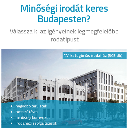
Minőségi irodát keres
Budapesten?
Válassza ki az igényeinek legmegfelelőbb
irodatípust
"A" kategóriás irodaház (303 db)
nagyobb területek
hosszú távra
minőségi környezet
irodaházi szolgáltatások