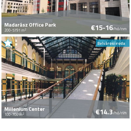
Madarász Office Park
€15-16
/hó/nm
2
200-5791 m
Belvárosi iroda
Millenium Center
€14.3
/hó/nm
2
100-700 m