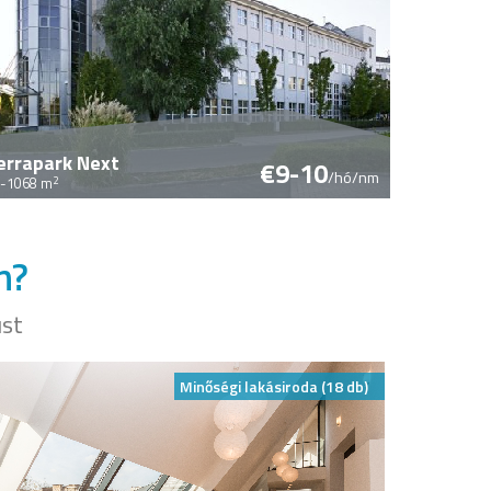
errapark Next
€9-10
/hó/nm
2
-1068 m
n?
ust
Minőségi lakásiroda (18 db)