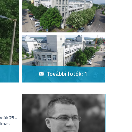
További fotók: 1
rodák
25–
almas