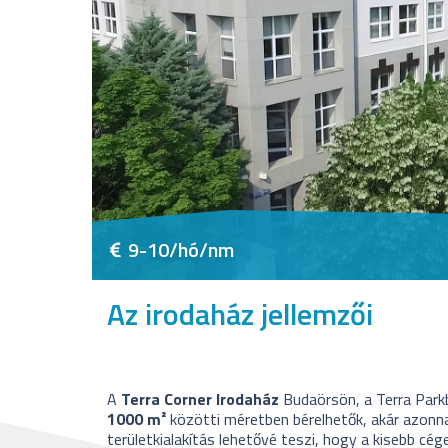
9-10/hó/nm
Az irodaház jellemzői
A
Terra Corner Irodaház
Budaörsön, a Terra Parkb
1000 m²
közötti méretben bérelhetők, akár azonnal
területkialakítás lehetővé teszi, hogy a kisebb cé