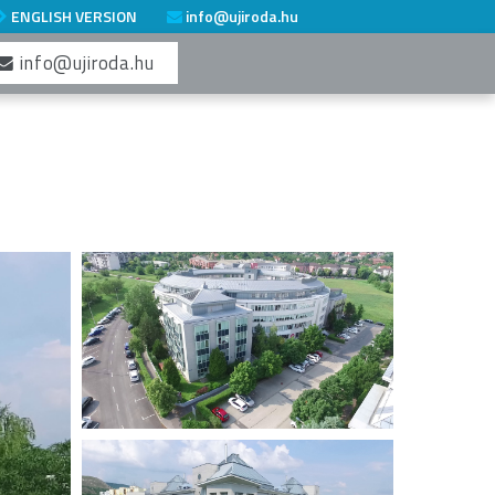
ENGLISH VERSION
info@ujiroda.hu
info@ujiroda.hu