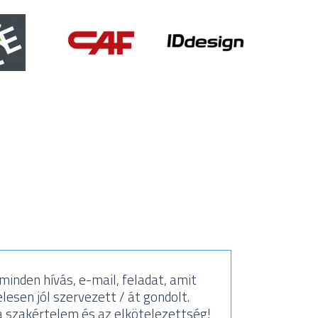
inden hívás, e-mail, feladat, amit
Köszön
lesen jól szervezett / át gondolt.
Sa
 szakértelem és az elkötelezettség!