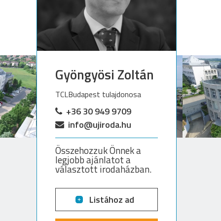
Gyöngyösi Zoltán
TCLBudapest tulajdonosa
+36 30 949 9709
info@ujiroda.hu
Összehozzuk Önnek a
legjobb ajánlatot a
választott irodaházban.
Listához ad