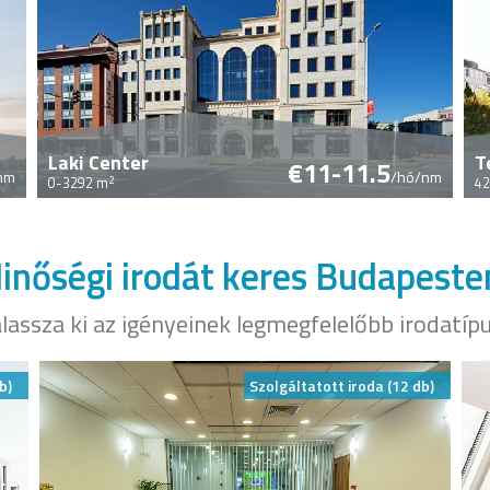
Laki Center
T
€11-11.5
nm
/hó/nm
2
0-3292 m
42
inőségi irodát keres Budapeste
lassza ki az igényeinek legmegfelelőbb irodatíp
b)
Szolgáltatott iroda (12 db)