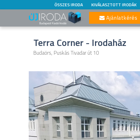
ÖSSZES IRODA
KIVÁLASZTOTT IRODÁK
Ajánlatkérés
Terra Corner - Irodaház
Budaörs, Puskás Tivadar út 10