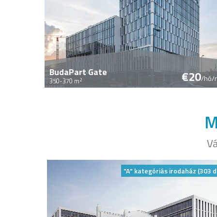
BudaPart Gate
€20
/hó/
2
350-370 m
M
Vá
"A" kategóriás irodaház (303 d