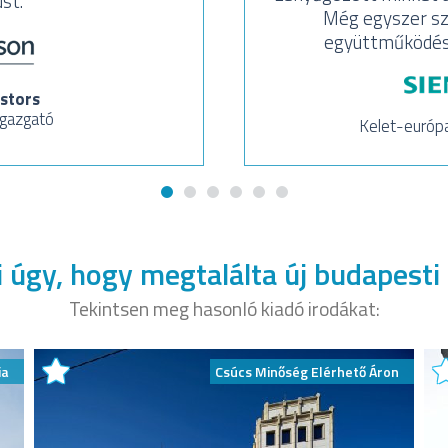
st.
Még egyszer sz
együttműködést 
stors
igazgató
Kelet-európ
 úgy, hogy megtalálta új budapesti 
Tekintsen meg hasonló kiadó irodákat:
ia
Csúcs Minőség Elérhető Áron