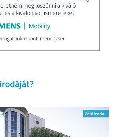
segí
eretném megköszönni a kiváló
és a kiváló piaci ismereteket.
ai ingatlanközpont-menedzser
irodáját?
Zöld iroda