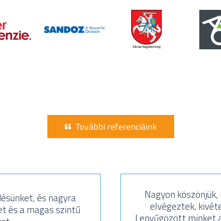
További referenciáink
Nagyon köszönjük, m
ésünket, és nagyra
elvégeztek, kivéte
t és a magas szintű
Lenyűgözött minket a