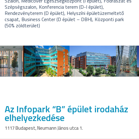
Szalon, Medicover Egészségközpont (I épület), Fodrászat és
Szépségszalon, Konferencia terem (D-I épület),
Rendezvényterem (D épület), Helyszíni épületüzemeltető
csapat, Business Center (D épület – DBH), Központi park
(50% zöldterület)
Az Infopark “B” épület irodaház
elhelyezkedése
1117 Budapest, Neumann János utca 1.