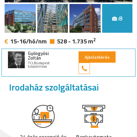
:8
2
15-16/hó/nm
528 - 1.735 m
Gyöngyösi
Ajánlatkérés
Zoltán
TCLBudapest
tulajdonosa
+36 30 949 9
Irodaház szolgáltatásai
24 órás recepció és
Bankautomata