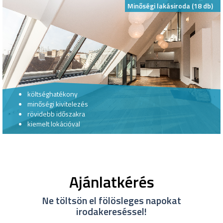
Minőségi lakásiroda (18 db)
költséghatékony
minőségi kivitelezés
rövidebb időszakra
kiemelt lokációval
Ajánlatkérés
Ne töltsön el fölösleges napokat
irodakereséssel!