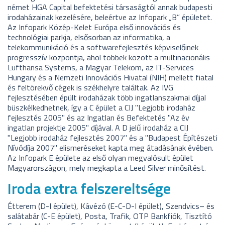
német HGA Capital befektetési társaságtól annak budapesti
irodaházainak kezelésére, beleértve az Infopark „B” épületet.
Az Infopark Közép-Kelet Európa első innovációs és
technológiai parkja, elsősorban az informatika, a
telekommunikáció és a softwarefejlesztés képviselőinek
progresszív központja, ahol többek között a multinacionális
Lufthansa Systems, a Magyar Telekom, az IT-Services
Hungary és a Nemzeti Innovációs Hivatal (NIH) mellett fiatal
és feltörekvő cégek is székhelyre találtak. Az IVG
fejlesztésében épült irodaházak több ingatlanszakmai díjjal
büszkélkedhetnek, így a C épület a CIJ "Legjobb irodaház
fejlesztés 2005" és az Ingatlan és Befektetés "Az év
ingatlan projektje 2005" díjával. A D jelű irodaház a CIJ
"Legjobb irodaház fejlesztés 2007" és a "Budapest Építészeti
Nívódíja 2007" elismeréseket kapta meg átadásának évében.
Az Infopark E épülete az első olyan megvalósult épület
Magyarországon, mely megkapta a Leed Silver minősítést.
Iroda extra felszereltsége
Étterem (D-I épület), Kávézó (E-C-D-I épület), Szendvics– és
salátabár (C-E épület), Posta, Trafik, OTP Bankfiók, Tisztító