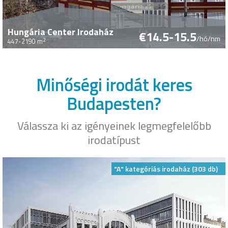
Hungária Center Irodaház
€14.5-15.5
/hó/nm
2
447-2190 m
Minőségi irodát keres
Budapesten?
Válassza ki az igényeinek legmegfelelőbb
irodatípust
"A" kategóriás irodaház (303 db)