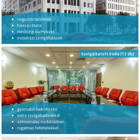
nagyobb területek
hosszú távra
minőségi környezet
irodaházi szolgáltatások
Szolgáltatott iroda (12 db)
gyorsabb beköltözés
extra szolgáltatásokkal
színvonalas irodaházban
rugalmas feltételekkel