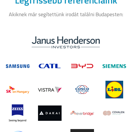
Legfrissebb referenciáink
Akiknek már segítettünk irodát találni Budapesten: