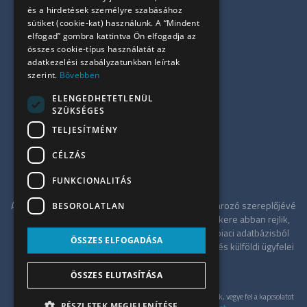
Kiadó azonnali irodák
és a hirdetések személyre szabásához
sütiket (cookie-kat) használunk. A “Mindent
Összes iroda
elfogad” gombra kattintva Ön elfogadja az
Szolgáltatásaink
összes cookie-típus használatát az
Referenciák
adatkezelési szabályzatunkban leírtak
szerint.
Bővebben
Kapcsolat
Irodapiaci hírek
ELENGEDHETETLENÜL
SZÜKSÉGES
+36 30 949 9709
TELJESÍTMÉNY
info@ujiroda.hu
CÉLZÁS
www.ujiroda.hu
FUNKCIONALITÁS
Az ÚjIroda a Tower-International tagjaként meghatározó szereplőjévé
BESOROLATLAN
vált a budapesti irodapiacnak. Szolgáltatásának sikere abban rejlik,
hogy független tanácsadóként a teljes irodaház-piaci adatbázisból
ÖSSZES ELFOGADÁSA
merítve a legkedvezőbb alkupozíciót kínálja hazai és külföldi ügyfelei
számára.
ÖSSZES ELUTASÍTÁSA
Gyöngyösi
Ajánlatkérés
Zoltán
© UjIroda 2026. Minden jog fenntartva. Konkrét ajánlatért, kérjük, vegye fel a kapcsolatot
TCLBudapest
RÉSZLETEK MEGJELENÍTÉSE