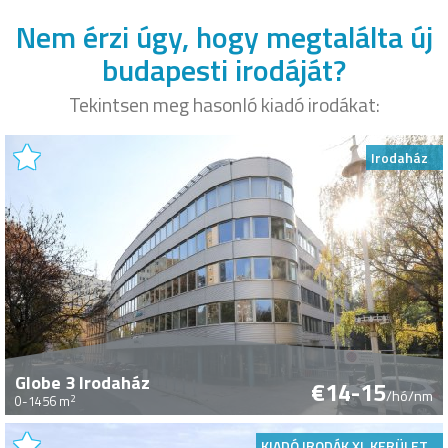
Nem érzi úgy, hogy megtalálta új
budapesti irodáját?
Tekintsen meg hasonló kiadó irodákat:
Irodaház
Globe 3 Irodaház
€14-15
/hó/nm
2
0-1456 m
KIADÓ IRODÁK XI. KERÜLET