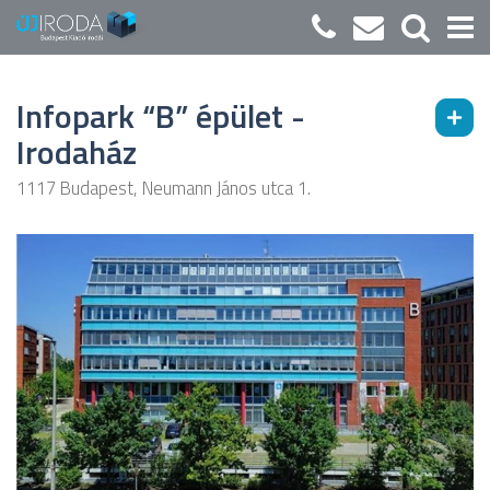
Infopark “B” épület -
Irodaház
1117 Budapest, Neumann János utca 1.