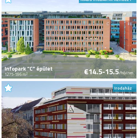
Infopark “C” épület
€14.5-15.5
/hó/nm
2
1275-596 m
Irodaház