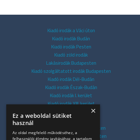
Kiadó irodák a Váci úton
Kiadó irodák Budán
Kiadó irodák Pesten
Kiadó zöld irodák
Lakásirodák Budapesten
Kiadó szolgáltatott irodák Budapesten
Kiadó irodák Dél-Budán
Kiadó irodák Észak-Budán
Kiadó irodák I. kerület
Kiadó irodák XIII. kerület
×
Kiadó irodák V. kerület
Ez a weboldal sütiket
Kiadó irodák XI. kerület
használ
Kiadó belvárosi irodák Budapesten
Az oldal megfelelő működéséhez, a
Kiadó presztízs irodák Budapesten
felhasználói élmény javításához, a tartalom