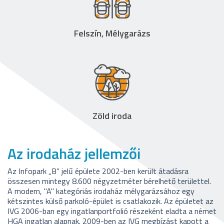
Felszín, Mélygarázs
Zöld iroda
Az irodaház jellemzői
Az Infopark
„B”
jelű épülete 2002-ben került átadásra
összesen mintegy 8.600 négyzetméter bérelhető területtel.
A modern, "A" kategóriás irodaház mélygarázsához egy
kétszintes külső parkoló-épület is csatlakozik. Az épületet az
IVG 2006-ban egy ingatlanportfolió részeként eladta a német
HGA ingatlan alapnak. 2009-ben az IVG megbízást kapott a