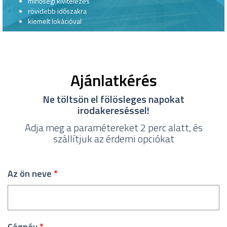
minőségi kivitelezés
rövidebb időszakra
kiemelt lokációval
Ajánlatkérés
Ne töltsön el fölösleges napokat
irodakereséssel!
Adja meg a paramétereket 2 perc alatt, és
szállítjuk az érdemi opciókat
Az ön neve
*
Cégnév
*