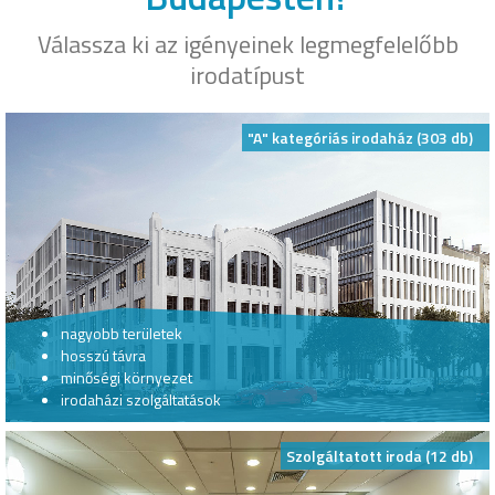
Válassza ki az igényeinek legmegfelelőbb
irodatípust
"A" kategóriás irodaház (303 db)
nagyobb területek
hosszú távra
minőségi környezet
irodaházi szolgáltatások
Szolgáltatott iroda (12 db)