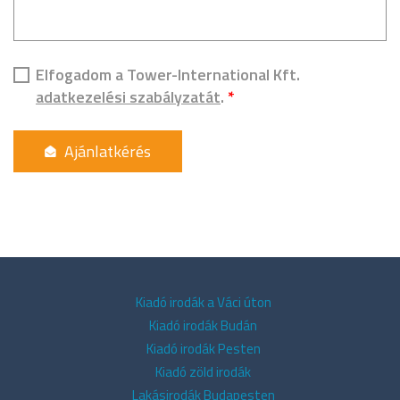
Elfogadom a Tower-International Kft.
adatkezelési szabályzatát
.
*
Kiadó irodák a Váci úton
Kiadó irodák Budán
Kiadó irodák Pesten
Kiadó zöld irodák
Lakásirodák Budapesten