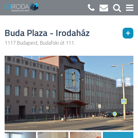
Buda Plaza - Irodaház
1117 Budapest, Budafoki út 111.