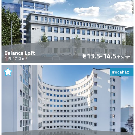
Balance Loft
€13.5-14.5
/hó/nm
2
105-1710 m
Irodaház