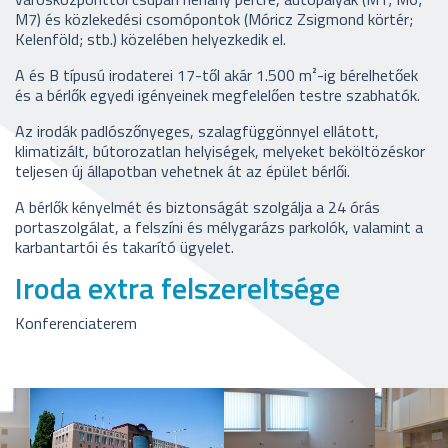
M7) és közlekedési csomópontok (Móricz Zsigmond körtér;
Kelenföld; stb.) közelében helyezkedik el.
A és B típusú irodaterei 17-től akár 1.500 m²-ig bérelhetőek
és a bérlők egyedi igényeinek megfelelően testre szabhatók.
Az irodák padlószőnyeges, szalagfüggönnyel ellátott,
klimatizált, bútorozatlan helyiségek, melyeket beköltözéskor
teljesen új állapotban vehetnek át az épület bérlői.
A bérlők kényelmét és biztonságát szolgálja a 24 órás
portaszolgálat, a felszíni és mélygarázs parkolók, valamint a
karbantartói és takarító ügyelet.
Iroda extra felszereltsége
Konferenciaterem