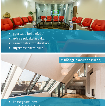
gyorsabb beköltözés
extra szolgáltatásokkal
színvonalas irodaházban
rugalmas feltételekkel
Minőségi lakásiroda (18 db)
költséghatékony