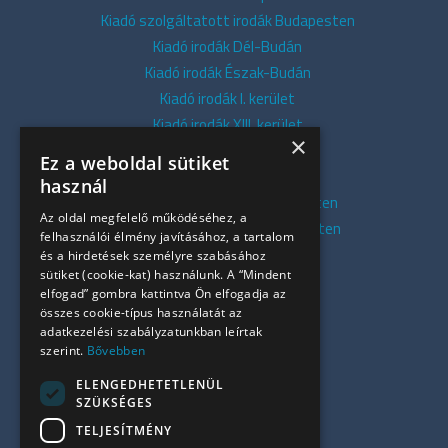
Kiadó szolgáltatott irodák Budapesten
Kiadó irodák Dél-Budán
Kiadó irodák Észak-Budán
Kiadó irodák I. kerület
Kiadó irodák XIII. kerület
×
Kiadó irodák V. kerület
Ez a weboldal sütiket
Kiadó irodák XI. kerület
használ
Kiadó belvárosi irodák Budapesten
Az oldal megfelelő működéséhez, a
Kiadó presztízs irodák Budapesten
felhasználói élmény javításához, a tartalom
Kiadó azonnali irodák
és a hirdetések személyre szabásához
sütiket (cookie-kat) használunk. A “Mindent
Összes iroda
elfogad” gombra kattintva Ön elfogadja az
Szolgáltatásaink
összes cookie-típus használatát az
Referenciák
adatkezelési szabályzatunkban leírtak
szerint.
Bővebben
Kapcsolat
Irodapiaci hírek
ELENGEDHETETLENÜL
SZÜKSÉGES
+36 30 949 9709
TELJESÍTMÉNY
info@ujiroda.hu