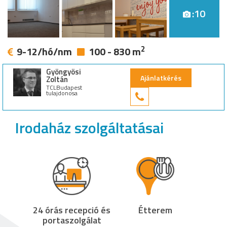
:10
2
9-12/hó/nm
100 - 830 m
Gyöngyösi
Ajánlatkérés
Zoltán
TCLBudapest
tulajdonosa
+36 30 949 9
Irodaház szolgáltatásai
24 órás recepció és
Étterem
portaszolgálat