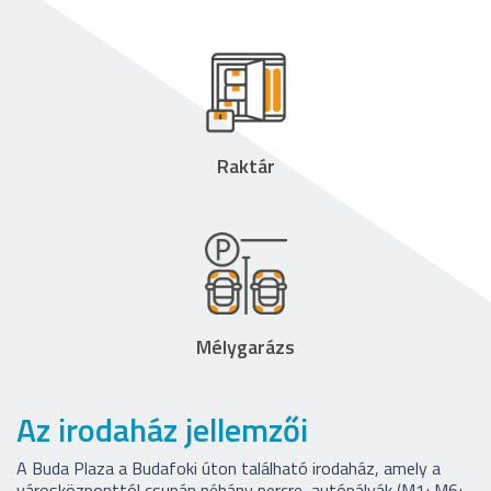
Raktár
Mélygarázs
Az irodaház jellemzői
A Buda Plaza a Budafoki úton található irodaház, amely a
városközponttól csupán néhány percre, autópályák (M1; M6;