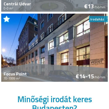
Centrál Udvar
€13
/hó/nm
2
0-0 m
Irodaház
Focus Point
€14-15
/hó/nm
2
70-1999 m
Minőségi irodát keres
Budapesten?