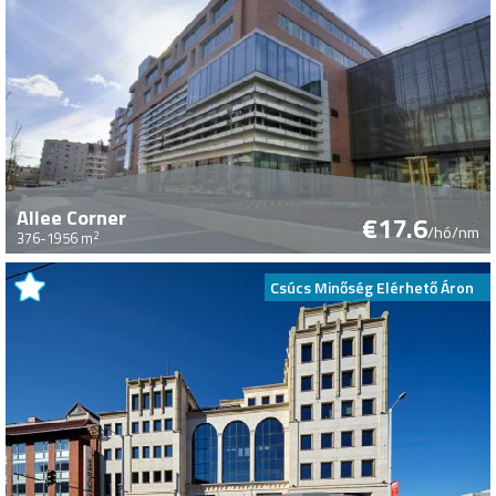
Allee Corner
€17.6
/hó/nm
2
376-1956 m
Csúcs Minőség Elérhető Áron