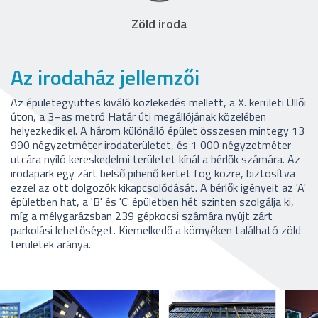
Zöld iroda
Az irodaház jellemzői
Az épületegyüttes kiváló közlekedés mellett, a X. kerületi Üllői
úton, a 3–as metró Határ úti megállójának közelében
helyezkedik el. A három különálló épület összesen mintegy 13
990 négyzetméter irodaterületet, és 1 000 négyzetméter
utcára nyíló kereskedelmi területet kínál a bérlők számára. Az
irodapark egy zárt belső pihenő kertet fog közre, biztosítva
ezzel az ott dolgozók kikapcsolódását. A bérlők igényeit az 'A'
épületben hat, a 'B' és 'C' épületben hét szinten szolgálja ki,
míg a mélygarázsban 239 gépkocsi számára nyújt zárt
parkolási lehetőséget. Kiemelkedő a környéken található zöld
területek aránya.