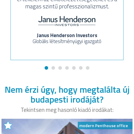
elkötelezettség!
Még egyszer szeretném megköszönni a
kiváló együttműködést és a kiváló piaci
ismereteket.
Kelet-európai ingatlanközpont-menedzser
Nem érzi úgy, hogy megtalálta új
budapesti irodáját?
Tekintsen meg hasonló kiadó irodákat:
modern Penthouse office