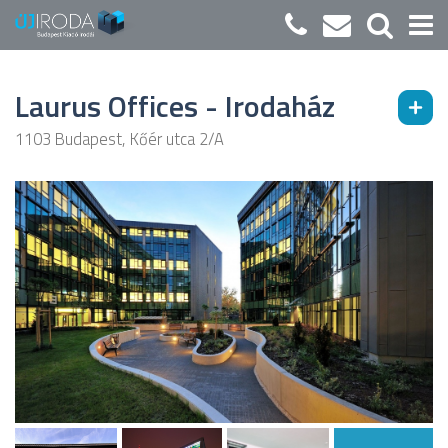
Laurus Offices - Irodaház
1103 Budapest, Kőér utca 2/A