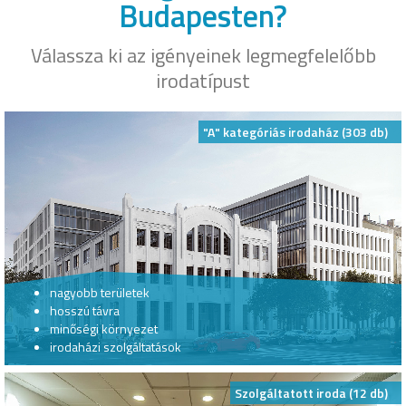
Budapesten?
Válassza ki az igényeinek legmegfelelőbb
irodatípust
"A" kategóriás irodaház (303 db)
nagyobb területek
hosszú távra
minőségi környezet
irodaházi szolgáltatások
Szolgáltatott iroda (12 db)