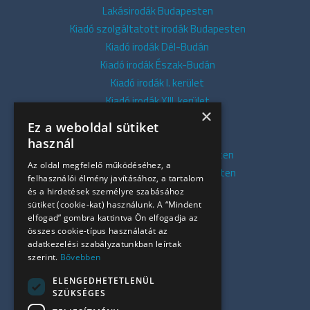
Lakásirodák Budapesten
Kiadó szolgáltatott irodák Budapesten
Kiadó irodák Dél-Budán
Kiadó irodák Észak-Budán
Kiadó irodák I. kerület
Kiadó irodák XIII. kerület
×
Kiadó irodák V. kerület
Ez a weboldal sütiket
Kiadó irodák XI. kerület
használ
Kiadó belvárosi irodák Budapesten
Az oldal megfelelő működéséhez, a
Kiadó presztízs irodák Budapesten
felhasználói élmény javításához, a tartalom
Kiadó azonnali irodák
és a hirdetések személyre szabásához
sütiket (cookie-kat) használunk. A “Mindent
Összes iroda
elfogad” gombra kattintva Ön elfogadja az
Szolgáltatásaink
összes cookie-típus használatát az
Referenciák
adatkezelési szabályzatunkban leírtak
szerint.
Bővebben
Kapcsolat
Irodapiaci hírek
ELENGEDHETETLENÜL
SZÜKSÉGES
+36 30 949 9709