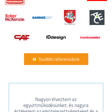
További referenciáink
Nagyon köszönjük, minden hívás, e-mail,
feladat, amit elvégeztek, kivételesen jól
szervezett / át gondolt. Lenyűgözött
minket a szakértelem és az