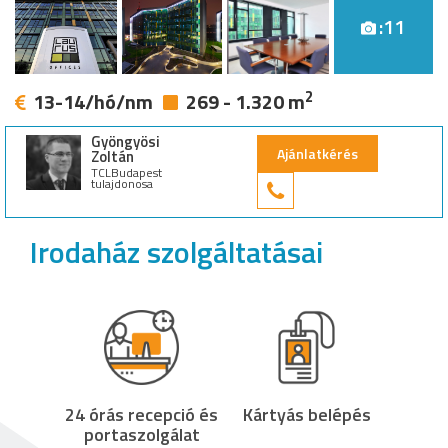
:11
2
13-14/hó/nm
269 - 1.320 m
Gyöngyösi
Ajánlatkérés
Zoltán
TCLBudapest
tulajdonosa
+36 30 949 9
Irodaház szolgáltatásai
24 órás recepció és
Kártyás belépés
portaszolgálat