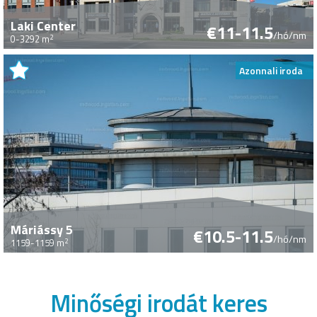
Laki Center
€11-11.5
/hó/nm
2
0-3292 m
Azonnali iroda
Máriássy 5
€10.5-11.5
/hó/nm
2
1159-1159 m
Minőségi irodát keres