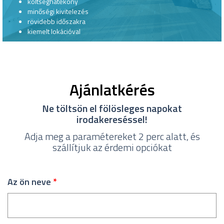
költséghatékony
minőségi kivitelezés
rövidebb időszakra
kiemelt lokációval
Ajánlatkérés
Ne töltsön el fölösleges napokat
irodakereséssel!
Adja meg a paramétereket 2 perc alatt, és
szállítjuk az érdemi opciókat
Az ön neve
*