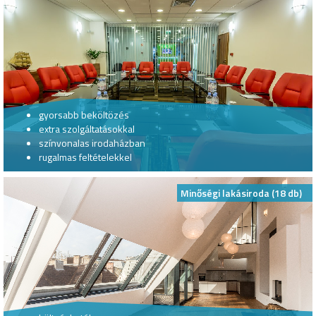
gyorsabb beköltözés
extra szolgáltatásokkal
színvonalas irodaházban
rugalmas feltételekkel
Minőségi lakásiroda (18 db)