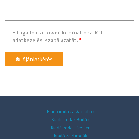
Elfogadom a Tower-International Kft.
adatkezelési szabályzatát
.
*
Kiadó irodák a Váci úton
Kiadó irodák Budán
Kiadó irodák Pesten
Kiadó zöld irodák