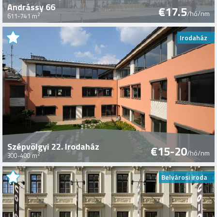
Andrássy 66
€17.5
/hó/nm
2
611-741 m
Irodaház
Szépvölgyi 22. Irodaház
€15-20
/hó/nm
2
300-400 m
Belvárosi iroda