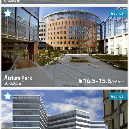
0-3292 m
Váci út
Átrium Park
€14.5-15.5
/hó/nm
2
20-3265 m
Váci út