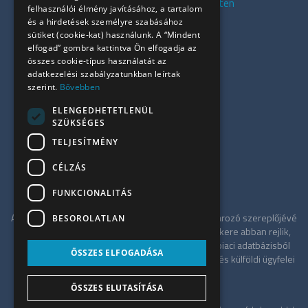
Kiadó presztízs irodák Budapesten
felhasználói élmény javításához, a tartalom
Kiadó azonnali irodák
és a hirdetések személyre szabásához
sütiket (cookie-kat) használunk. A “Mindent
Összes iroda
elfogad” gombra kattintva Ön elfogadja az
Szolgáltatásaink
összes cookie-típus használatát az
Referenciák
adatkezelési szabályzatunkban leírtak
szerint.
Bővebben
Kapcsolat
Irodapiaci hírek
ELENGEDHETETLENÜL
SZÜKSÉGES
+36 30 949 9709
TELJESÍTMÉNY
info@ujiroda.hu
CÉLZÁS
www.ujiroda.hu
FUNKCIONALITÁS
Az ÚjIroda a Tower-International tagjaként meghatározó szereplőjévé
BESOROLATLAN
vált a budapesti irodapiacnak. Szolgáltatásának sikere abban rejlik,
hogy független tanácsadóként a teljes irodaház-piaci adatbázisból
ÖSSZES ELFOGADÁSA
merítve a legkedvezőbb alkupozíciót kínálja hazai és külföldi ügyfelei
számára.
ÖSSZES ELUTASÍTÁSA