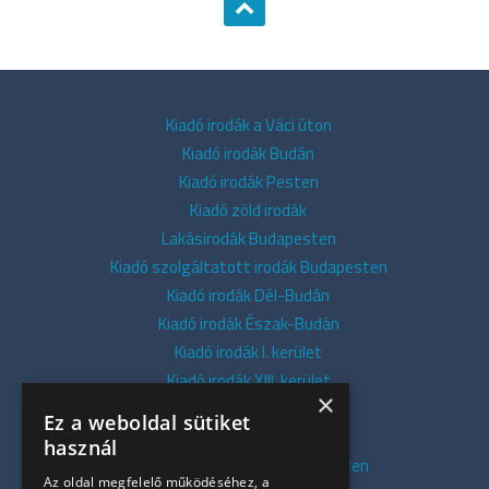
Kiadó irodák a Váci úton
Kiadó irodák Budán
Kiadó irodák Pesten
Kiadó zöld irodák
Lakásirodák Budapesten
Kiadó szolgáltatott irodák Budapesten
Kiadó irodák Dél-Budán
Kiadó irodák Észak-Budán
Kiadó irodák I. kerület
Kiadó irodák XIII. kerület
×
Kiadó irodák V. kerület
Ez a weboldal sütiket
Kiadó irodák XI. kerület
használ
Kiadó belvárosi irodák Budapesten
Az oldal megfelelő működéséhez, a