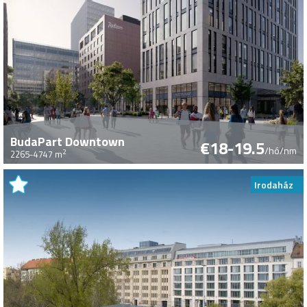
BudaPart Downtown
€18-19.5
/hó/nm
2
2265-4747 m
Irodaház