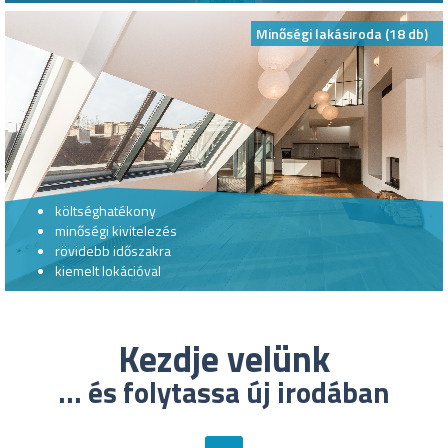
Minőségi lakásiroda (18 db)
költséghatékony
minőségi kivitelezés
rövidebb időszakra
kiemelt lokációval
Kezdje velünk
... és folytassa új irodában