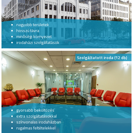
nagyobb területek
hosszú távra
minőségi környezet
irodaházi szolgáltatások
Szolgáltatott iroda (12 db)
gyorsabb beköltözés
extra szolgáltatásokkal
színvonalas irodaházban
rugalmas feltételekkel