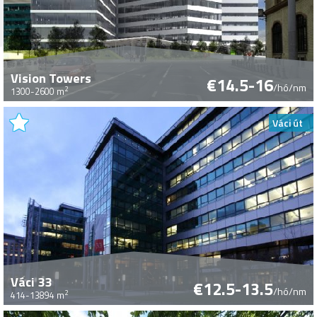
Vision Towers
€14.5-16
/hó/nm
2
1300-2600 m
Váci út
Váci 33
€12.5-13.5
/hó/nm
2
414-13894 m