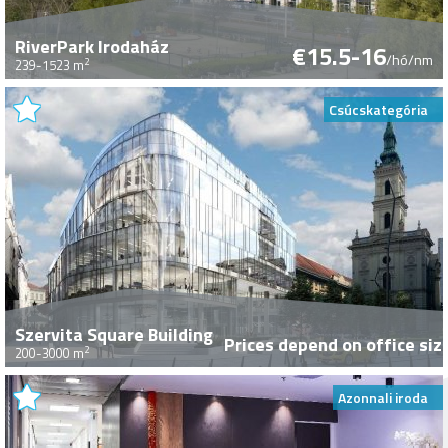
RiverPark Irodaház
€15.5-16
/hó/nm
2
239-1523 m
Csúcskategória
Szervita Square Building
Prices depend on office size
2
200-3000 m
Azonnali iroda