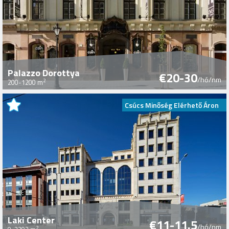
Palazzo Dorottya
€20-30
/hó/nm
2
200-1200 m
Csúcs Minőség Elérhető Áron
Laki Center
€11-11.5
/hó/nm
2