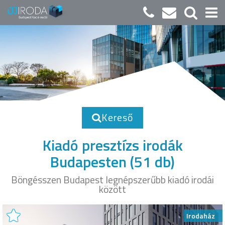
Kereső
Kiadó presztízs irodák
Budapesten
(51 db)
Böngésszen Budapest legnépszerűbb kiadó irodái
között
Irodaház