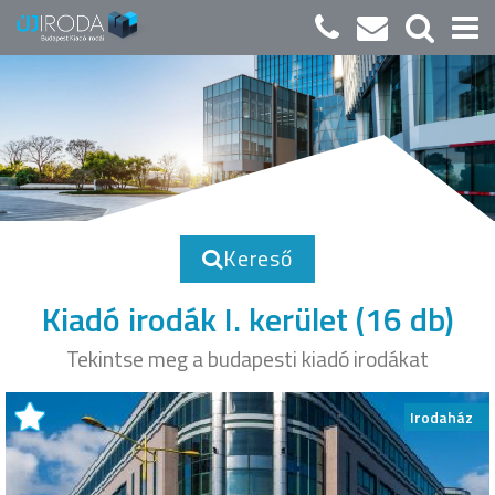
Kereső
Kiadó irodák I. kerület
(16 db)
Tekintse meg a budapesti kiadó irodákat
Irodaház