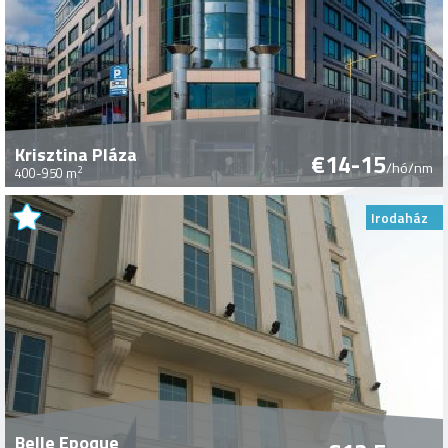
Krisztina Pláza
€14-15
/hó/nm
2
400-950 m
Irodaház
Belle Epoque