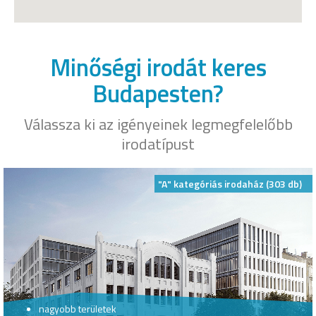
Minőségi irodát keres
Budapesten?
Válassza ki az igényeinek legmegfelelőbb
irodatípust
"A" kategóriás irodaház (303 db)
nagyobb területek