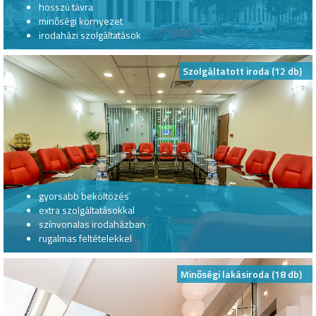
hosszú távra
minőségi környezet
irodaházi szolgáltatások
Szolgáltatott iroda (12 db)
gyorsabb beköltözés
extra szolgáltatásokkal
színvonalas irodaházban
rugalmas feltételekkel
Minőségi lakásiroda (18 db)