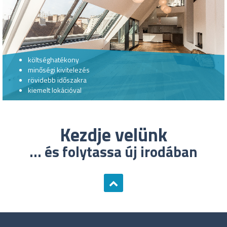
költséghatékony
minőségi kivitelezés
rövidebb időszakra
kiemelt lokációval
Kezdje velünk
... és folytassa új irodában