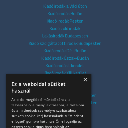
Kiadó irodák a Váci úton
Kiadó irodák Budán
Kiadó irodák Pesten
Kiadó zöld irodák
Lakásirodák Budapesten
Kiadó szolgáltatott irodák Budapesten
Kiadó irodák Dél-Budán
Kiadó irodák Észak-Budán
Kiadó irodák I. kerület
Kiadó irodák XIII. kerület
×
Kiadó irodák V. kerület
Ez a weboldal sütiket
Kiadó irodák XI. kerület
használ
Kiadó belvárosi irodák Budapesten
Az oldal megfelelő működéséhez, a
Kiadó presztízs irodák Budapesten
felhasználói élmény javításához, a tartalom
Kiadó azonnali irodák
és a hirdetések személyre szabásához
sütiket (cookie-kat) használunk. A “Mindent
Összes iroda
elfogad” gombra kattintva Ön elfogadja az
Szolgáltatásaink
összes cookie-típus használatát az