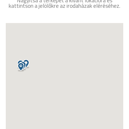
Nagyítsa a térképet a kívánt lokációra és
kattintson a jelölőkre az irodaházak eléréséhez.