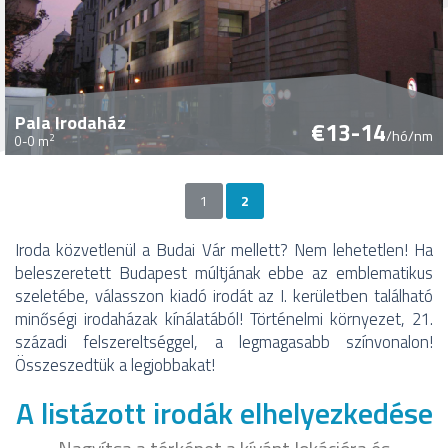
Pala Irodaház
€13-14
/hó/nm
2
0-0 m
1
2
Oldalak
Iroda közvetlenül a Budai Vár mellett? Nem lehetetlen! Ha
beleszeretett Budapest múltjának ebbe az emblematikus
szeletébe, válasszon kiadó irodát az I. kerületben található
minőségi irodaházak kínálatából! Történelmi környezet, 21.
századi felszereltséggel, a legmagasabb színvonalon!
Összeszedtük a legjobbakat!
A listázott irodák elhelyezkedése