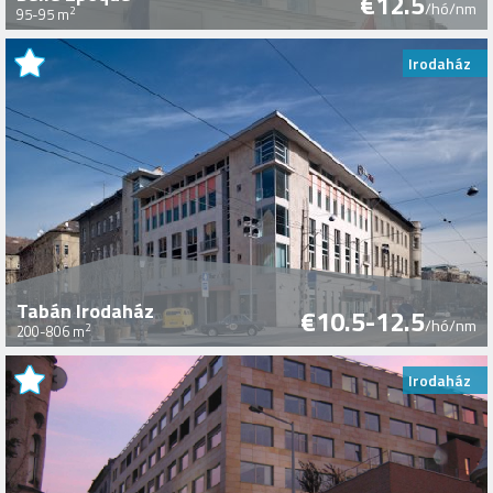
€12.5
/hó/nm
2
95-95 m
Irodaház
Tabán Irodaház
€10.5-12.5
/hó/nm
2
200-806 m
Irodaház