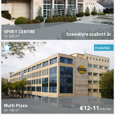
SPIRIT CENTRE
Személyre szabott ár
2
10-500 m
Irodaház
Multi Plaza
€12-11
/hó/nm
2
55-150 m