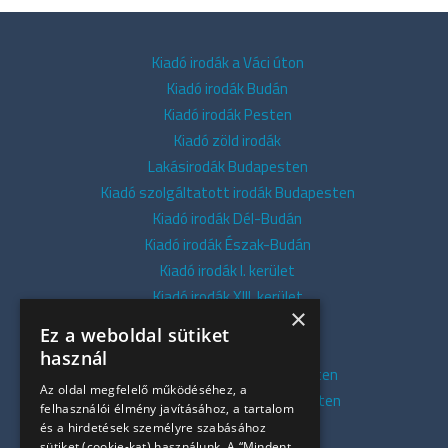
Kiadó irodák a Váci úton
Kiadó irodák Budán
Kiadó irodák Pesten
Kiadó zöld irodák
Lakásirodák Budapesten
Kiadó szolgáltatott irodák Budapesten
Kiadó irodák Dél-Budán
Kiadó irodák Észak-Budán
Kiadó irodák I. kerület
Kiadó irodák XIII. kerület
×
Kiadó irodák V. kerület
Ez a weboldal sütiket
Kiadó irodák XI. kerület
használ
Kiadó belvárosi irodák Budapesten
Az oldal megfelelő működéséhez, a
Kiadó presztízs irodák Budapesten
felhasználói élmény javításához, a tartalom
Kiadó azonnali irodák
és a hirdetések személyre szabásához
sütiket (cookie-kat) használunk. A “Mindent