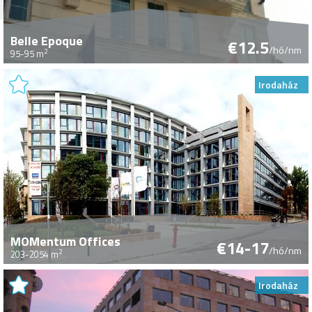
Belle Epoque
€12.5
/hó/nm
2
95-95 m
Irodaház
MOMentum Offices
€14-17
/hó/nm
2
203-2054 m
Irodaház