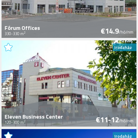
Fórum Offices
€14.9
/hó/nm
2
330-330 m
Irodaház
Eleven Business Center
€11-12
/hó/nm
2
120-300 m
Irodaház