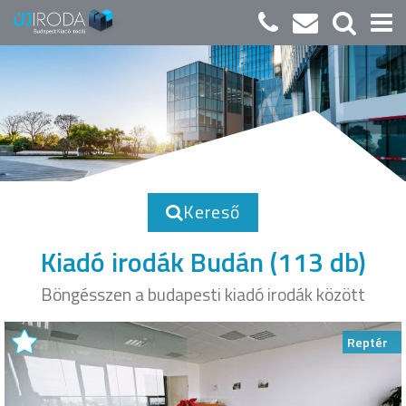
Kereső
Kiadó irodák Budán
(113 db)
Böngésszen a budapesti kiadó irodák között
Reptér