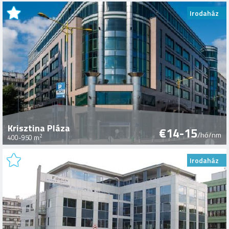
Irodaház
Krisztina Pláza
€14-15
/hó/nm
2
400-950 m
Irodaház