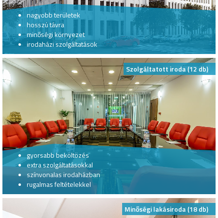
nagyobb területek
hosszú távra
minőségi környezet
irodaházi szolgáltatások
Szolgáltatott iroda (12 db)
gyorsabb beköltözés
extra szolgáltatásokkal
színvonalas irodaházban
rugalmas feltételekkel
Minőségi lakásiroda (18 db)