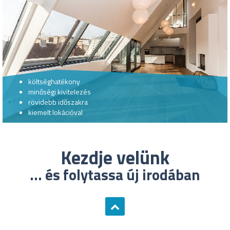
költséghatékony
minőségi kivitelezés
rövidebb időszakra
kiemelt lokációval
Kezdje velünk
... és folytassa új irodában