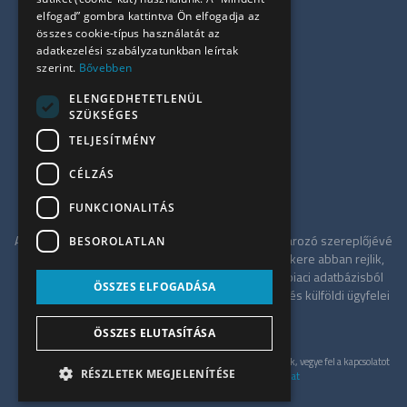
Összes iroda
elfogad” gombra kattintva Ön elfogadja az
Szolgáltatásaink
összes cookie-típus használatát az
Referenciák
adatkezelési szabályzatunkban leírtak
szerint.
Bővebben
Kapcsolat
Irodapiaci hírek
ELENGEDHETETLENÜL
SZÜKSÉGES
+36 30 949 9709
TELJESÍTMÉNY
info@ujiroda.hu
CÉLZÁS
www.ujiroda.hu
FUNKCIONALITÁS
Az ÚjIroda a Tower-International tagjaként meghatározó szereplőjévé
BESOROLATLAN
vált a budapesti irodapiacnak. Szolgáltatásának sikere abban rejlik,
hogy független tanácsadóként a teljes irodaház-piaci adatbázisból
ÖSSZES ELFOGADÁSA
merítve a legkedvezőbb alkupozíciót kínálja hazai és külföldi ügyfelei
számára.
ÖSSZES ELUTASÍTÁSA
© UjIroda 2026. Minden jog fenntartva. Konkrét ajánlatért, kérjük, vegye fel a kapcsolatot
RÉSZLETEK MEGJELENÍTÉSE
velünk személyesen.
Adatkezelési szabályzat