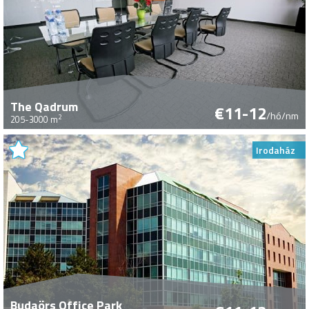
The Qadrum
€11-12
/hó/nm
2
205-3000 m
Irodaház
Budaörs Office Park