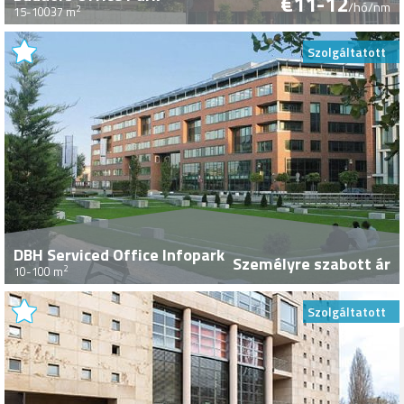
€11-12
/hó/nm
2
15-10037 m
Szolgáltatott
DBH Serviced Office Infopark
Személyre szabott ár
2
10-100 m
Szolgáltatott