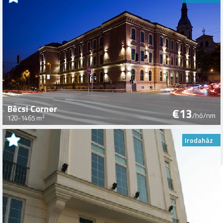
Bécsi Corner
€13
/hó/nm
2
120-1465 m
Irodaház