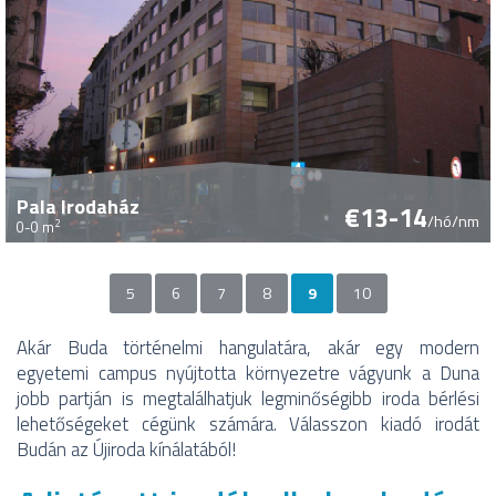
Pala Irodaház
€13-14
/hó/nm
2
0-0 m
5
6
7
8
9
10
Oldalak
Akár Buda történelmi hangulatára, akár egy modern
egyetemi campus nyújtotta környezetre vágyunk a Duna
jobb partján is megtalálhatjuk legminőségibb iroda bérlési
lehetőségeket cégünk számára. Válasszon kiadó irodát
Budán az Újiroda kínálatából!